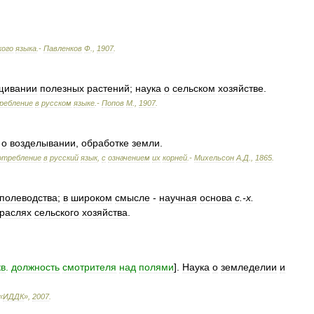
кого
языка
.-
Павленков
Ф
.
,
1907
.
щивании
полезных
растений
;
наука
о
сельском
хозяйстве
.
ребление
в
русском
языке
.-
Попов
М
.
,
1907
.
о
возделывании
,
обработке
земли
.
отребление
в
русский
язык
,
с
означением
их
корней
.-
Михельсон
А
.
Д
.
,
1865
.
полеводства
;
в
широком
смысле
-
научная
основа
с
.-
х
.
раслях
сельского
хозяйства
.
кв
.
должность
смотрителя
над
полями
].
Наука
о
земледелии
и
«
ИДДК
»
,
2007
.