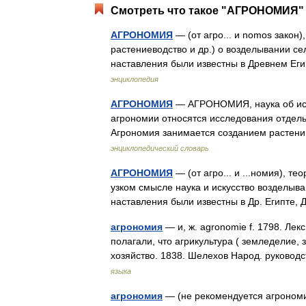
Смотреть что такое "АГРОНОМИЯ" 
АГРОНОМИЯ
— (от агро... и nomos закон)
растениеводство и др.) о возделывании с
наставления были известны в Древнем Е
энциклопедия
АГРОНОМИЯ
— АГРОНОМИЯ, наука об испо
агрономии относятся исследования отдельн
Агрономия занимается созданием растен
энциклопедический словарь
АГРОНОМИЯ
— (от агро... и ...номия), т
узком смысле наука и искусство возделыва
наставления были известны в Др. Египте,
агрономия
— и, ж. agronomie f. 1798. Лек
полагали, что агрикультура ( земледелие, 
хозяйство. 1838. Шелехов Народ. руково
языка
агрономия
— (не рекомендуется агроно