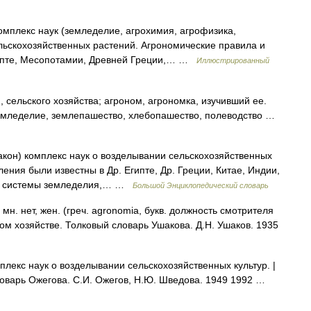
 комплекс наук (земледелие, агрохимия, агрофизика,
ельскохозяйственных растений. Агрономические правила и
гипте, Месопотамии, Древней Греции,… …
Иллюстрированный
, сельского хозяйства; агроном, агрономка, изучивший ее.
земледелие, землепашество, хлебопашество, полеводство …
 закон) комплекс наук о возделывании сельскохозяйственных
ения были известны в Др. Египте, Др. Греции, Китае, Индии,
ись системы земледелия,… …
Большой Энциклопедический словарь
 нет, жен. (греч. agronomia, букв. должность смотрителя
ом хозяйстве. Толковый словарь Ушакова. Д.Н. Ушаков. 1935
екс наук о возделывании сельскохозяйственных культур. |
словарь Ожегова. С.И. Ожегов, Н.Ю. Шведова. 1949 1992 …