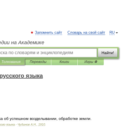
Запомнить сайт
Словарь на свой сайт
RU
едии на Академике
Найти!
Толкования
Переводы
Книги
Игры ⚽
русского языка
ка
об
успешном
возделывании
,
обработке
земли
.
кого
языка
.-
Чудинов
А
.
Н
.
,
1910
.