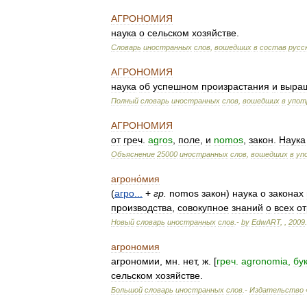
АГРОНОМИЯ
наука
о
сельском
хозяйстве
.
Словарь
иностранных
слов
,
вошедших
в
состав
русс
АГРОНОМИЯ
наука
об
успешном
произрастания
и
выра
Полный
словарь
иностранных
слов
,
вошедших
в
упот
АГРОНОМИЯ
от
греч
.
agros
,
поле
,
и
nomos
,
закон
.
Наука
Объяснение
25000
иностранных
слов
,
вошедших
в
уп
агроно́мия
(
агро
...
+
гр
.
nomos
закон
)
наука
о
законах
производства
,
совокупное
знаний
о
всех
от
Новый
словарь
иностранных
слов
.-
by
EdwART
,
,
2009
.
агрономия
агрономии
,
мн
.
нет
,
ж
. [
греч
.
agronomia
,
бу
сельском
хозяйстве
.
Большой
словарь
иностранных
слов
.-
Издательство