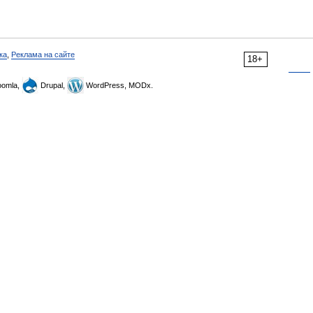
ка
,
Реклама на сайте
18+
omla,
Drupal,
WordPress, MODx.