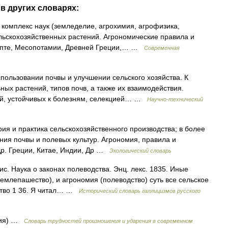
в других словарях:
, комплекс наук (земледелие, агрохимия, агрофизика,
ельскохозяйственных растений. Агрономические правила и
гипте, Месопотамии, Древней Греции,… …
Современная
льзовании почвы и улучшении сельского хозяйства. К
ых растений, типов почв, а также их взаимодействия.
ий, устойчивых к болезням, селекцией… …
Научно-технический
еория и практика сельскохозяйственного производства; в более
ния почвы и полевых культур. Агрономия, правила и
 Др. Греции, Китае, Индии, Др …
Экологический словарь
сис. Наука о законах полеводства. Энц. лекс. 1835. Иные
землепашество), и агрономия (полеводство) суть все сельское
дство 1 36. Я читал… …
Исторический словарь галлицизмов русского
мия) …
Словарь трудностей произношения и ударения в современном