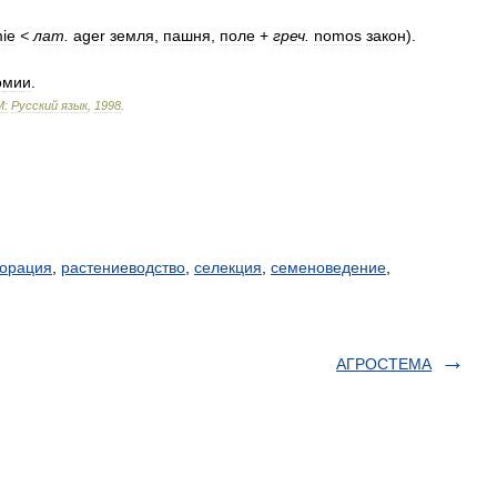
ie
<
лат
.
ager
земля
,
пашня
,
поле
+
греч
.
nomos
закон
).
омии
.
М:
Русский
язык
,
1998
.
орация
,
растениеводство
,
селекция
,
семеноведение
,
АГРОСТЕМА