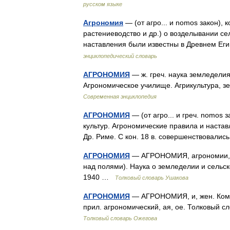
русском языке
Агрономия
— (от агро... и nomos закон),
растениеводство и др.) о возделывании с
наставления были известны в Древнем Е
энциклопедический словарь
АГРОНОМИЯ
— ж. греч. наука земледелия
Агрономическое училище. Агрикультура, 
Современная энциклопедия
АГРОНОМИЯ
— (от агро... и греч. nomos
культур. Агрономические правила и наставл
Др. Риме. С кон. 18 в. совершенствовал
АГРОНОМИЯ
— АГРОНОМИЯ, агрономии, мн.
над полями). Наука о земледелии и сельск
1940 …
Толковый словарь Ушакова
АГРОНОМИЯ
— АГРОНОМИЯ, и, жен. Компл
прил. агрономический, ая, ое. Толковый 
Толковый словарь Ожегова