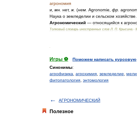
агрономия
и
,
мн
.
нет
,
ж
.
(
нем
.
Agronomie
,
фр
.
agronom
Наука
о
земледелии
и
сельском
хозяйстве
.
Агрономический
—
относящийся
к
агрон
Толковый
словарь
иностранных
слов
Л
.
П
.
Крысина
.-
.
Игры ⚽
Поможем написать курсовую
Синонимы
:
агрофизика
,
агрохимия
,
земледелие
,
мели
фитопатология
,
энтомология
АГРОНОМИЧЕСКИЙ
Полезное