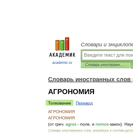
Словари и энциклоп
academic.ru
Словарь иностранных слов русского языка
Словарь иностранных слов 
АГРОНОМИЯ
Толкование
Перевод
АГРОНОМИЯ
АГРОНОМИЯ
(
от
греч
.
agros
-
поле
,
и
nomos
-
закон
).
Нау
Словарь
иностранных
слов
,
вошедших
в
состав
русс