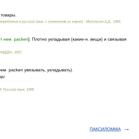
товары
.
отребление
в
русский
язык
,
с
означением
их
корней
.-
Михельсон
А
.
Д
.
,
1865
.
т
нем
.
packen
].
Плотно
укладывая
(
какие
-
н
.
вещи
)
и
связывая
«
ИДДК
»
,
2007
.
нем
.
packen
увязывать
,
укладывать
).
щи
.
М:
Русский
язык
,
1998
.
ПАКСИЛОММА