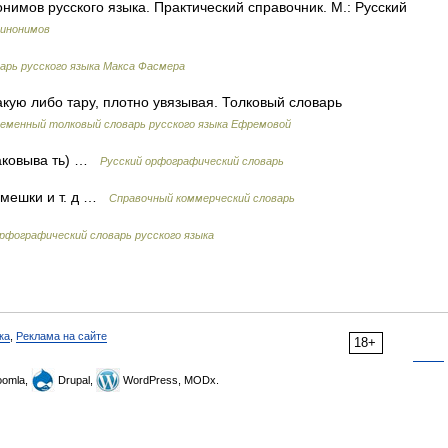
нимов русского языка. Практический справочник. М.: Русский
синонимов
арь русского языка Макса Фасмера
акую либо тару, плотно увязывая. Толковый словарь
еменный толковый словарь русского языка Ефремовой
упаковыва ть) …
Русский орфографический словарь
 мешки и т. д …
Справочный коммерческий словарь
рфографический словарь русского языка
ка
,
Реклама на сайте
18+
omla,
Drupal,
WordPress, MODx.