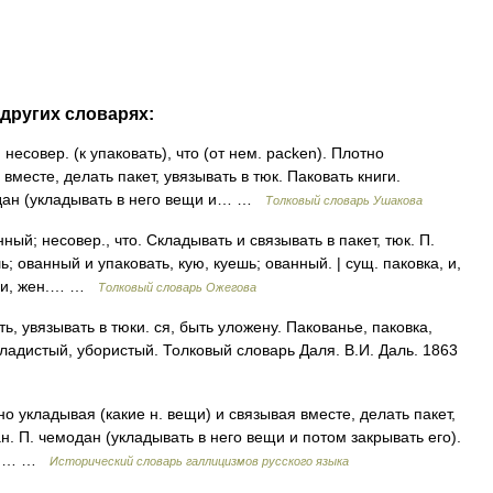
других словарях:
есовер. (к упаковать), что (от нем. packen). Плотно
вместе, делать пакет, увязывать в тюк. Паковать книги.
одан (укладывать в него вещи и… …
Толковый словарь Ушакова
й; несовер., что. Складывать и связывать в пакет, тюк. П.
ь; ованный и упаковать, кую, куешь; ованный. | сущ. паковка, и,
ка, и, жен.… …
Толковый словарь Ожегова
, увязывать в тюки. ся, быть уложену. Пакованье, паковка,
окладистый, убористый. Толковый словарь Даля. В.И. Даль. 1863
о укладывая (какие н. вещи) и связывая вместе, делать пакет,
ан. П. чемодан (укладывать в него вещи и потом закрывать его).
вои… …
Исторический словарь галлицизмов русского языка