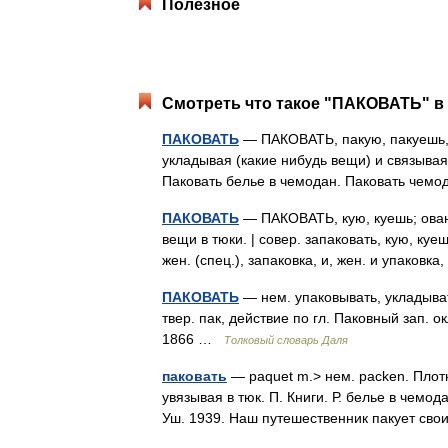
Полезное
Смотреть что такое "ПАКОВАТЬ" в 
ПАКОВАТЬ
— ПАКОВАТЬ, пакую, пакуешь, н
укладывая (какие нибудь вещи) и связывая 
Паковать белье в чемодан. Паковать чем
ПАКОВАТЬ
— ПАКОВАТЬ, кую, куешь; ованны
вещи в тюки. | совер. запаковать, кую, куеш
жен. (спец.), запаковка, и, жен. и упаков
ПАКОВАТЬ
— нем. упаковывать, укладывать
твер. пак, действие по гл. Паковный зап. 
1866 …
Толковый словарь Даля
паковать
— paquet m.> нем. packen. Плотн
увязывая в тюк. П. Книги. Р. белье в чемод
Уш. 1939. Наш путешественник пакует с