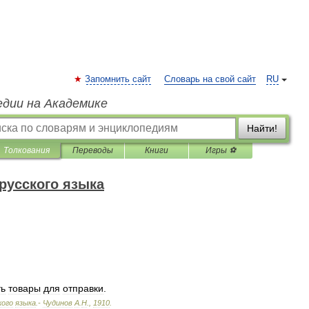
Запомнить сайт
Словарь на свой сайт
RU
едии на Академике
Найти!
Толкования
Переводы
Книги
Игры ⚽
русского языка
ть
товары
для
отправки
.
кого
языка
.-
Чудинов
А
.
Н
.
,
1910
.