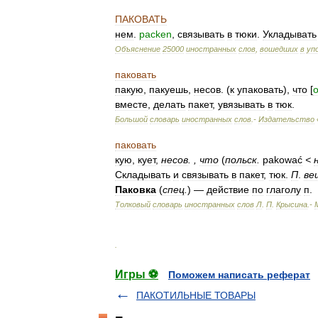
ПАКОВАТЬ
нем
.
packen
,
связывать
в
тюки
.
Укладывать
Объяснение
25000
иностранных
слов
,
вошедших
в
уп
паковать
пакую
,
пакуешь
,
несов
. (
к
упаковать
),
что
[
о
вместе
,
делать
пакет
,
увязывать
в
тюк
.
Большой
словарь
иностранных
слов
.-
Издательство
паковать
кую
,
кует
,
несов
.
,
что
(
польск
.
pakować
<
Складывать
и
связывать
в
пакет
,
тюк
.
П
.
ве
Паковка
(
спец
.
) —
действие
по
глаголу
п
.
Толковый
словарь
иностранных
слов
Л
.
П
.
Крысина
.-
.
Игры ⚽
Поможем написать реферат
ПАКОТИЛЬНЫЕ ТОВАРЫ