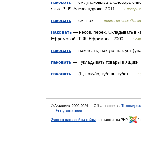
паковать
— см. упаковывать Словарь сино
язык. З. Е. Александрова. 2011 …
Словарь 
паковать
— см. пак …
Этимологический слов
Паковать
— несов. перех. Складывать в к
Ефремовой. Т. Ф. Ефремова. 2000 …
Совр
паковать
— паков ать, пак ую, пак ует (
паковать
— укладывать товары в ящики,
паковать
— (I), паку/ю, ку/ешь, ку/ют …
О
© Академик, 2000-2026
Обратная связь:
Техподдерж
👣 Путешествия
Экспорт словарей на сайты
, сделанные на PHP,
Jo