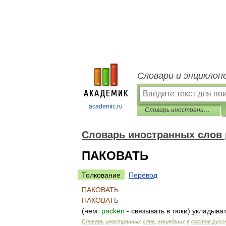
Словари и энциклоп
academic.ru
Словарь иностранных слов русского языка
Словарь иностранных слов 
ПАКОВАТЬ
Толкование
Перевод
ПАКОВАТЬ
ПАКОВАТЬ
(
нем
.
packen
-
связывать
в
тюки
)
укладыва
Словарь
иностранных
слов
,
вошедших
в
состав
русс