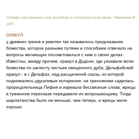
Словарь иностранных слов, вошедших в состав русского языка.- Павленков Ф.
,
1907
.
ОРАКУЛ
у древних греков и римлян так называлось предсказание
божества, которое разными путями и способами отвечало на
вопросы желающих посоветоваться с ним о своих делах.
Известны, между прочим, оракул в Додоне, где узнавали волю
божества по шелесту листьев священного дуба; Дельфийский
оракул - в г. Дельфах; над расщелиной скалы, из которой
поднимались удушливые испарения, на треножнике садилась
прорицательница Пифия и изрекала бессвязные слова; жрецы
в туманном пересказе передавали их вопрошающему. Тогда
шарлатанства было не меньше, чем теперь, и жрецы жили
хорошо.