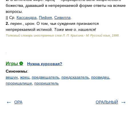
божества, дававший в непререкаемой форме ответы на всякие
вопросы.
||
Ср.
Кассандра
,
Пифия
,
Сивилла
.
2.
перен.
,
ирон.
О том, чьи суждения признаются
непререкаемой истиной.
Тоже мне о
.
нашелся!
Толковый словарь иностранных слов Л. П. Крысина.- М: Русский язык
,
1998
.
.
Игры ⚽
Нужна курсовая?
Синонимы
:
вещун
,
жрец
,
предвещатель
,
предсказатель
,
провидец
,
прорицалище
,
прорицатель
ОРА
ОРАЛЬНЫЙ