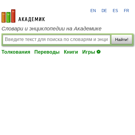
EN
DE
ES
FR
academic.ru
Словари и энциклопедии на Академике
Найти!
Толкования
Переводы
Книги
Игры ⚽