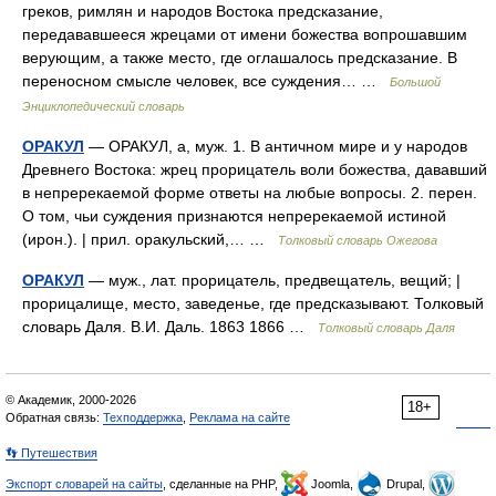
греков, римлян и народов Востока предсказание,
передававшееся жрецами от имени божества вопрошавшим
верующим, а также место, где оглашалось предсказание. В
переносном смысле человек, все суждения… …
Большой
Энциклопедический словарь
ОРАКУЛ
— ОРАКУЛ, а, муж. 1. В античном мире и у народов
Древнего Востока: жрец прорицатель воли божества, дававший
в непререкаемой форме ответы на любые вопросы. 2. перен.
О том, чьи суждения признаются непререкаемой истиной
(ирон.). | прил. оракульский,… …
Толковый словарь Ожегова
ОРАКУЛ
— муж., лат. прорицатель, предвещатель, вещий; |
прорицалище, место, заведенье, где предсказывают. Толковый
словарь Даля. В.И. Даль. 1863 1866 …
Толковый словарь Даля
© Академик, 2000-2026
18+
Обратная связь:
Техподдержка
,
Реклама на сайте
👣 Путешествия
Экспорт словарей на сайты
, сделанные на PHP,
Joomla,
Drupal,