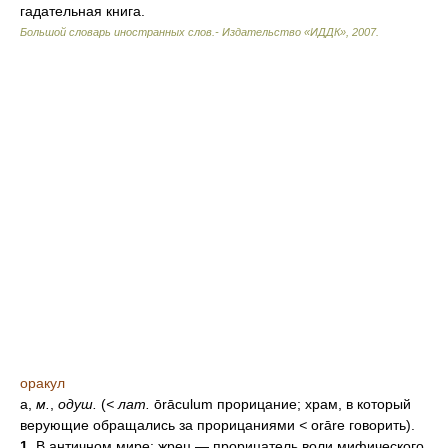
гадательная книга.
Большой словарь иностранных слов.- Издательство «ИДДК»
,
2007
.
оракул
а,
м.
,
одуш.
(
<
лат.
ōrāculum прорицание; храм, в который
верующие обращались за прорицаниями
<
orāre говорить).
1.
В античном мире: жрец — прорицатель воли мифического