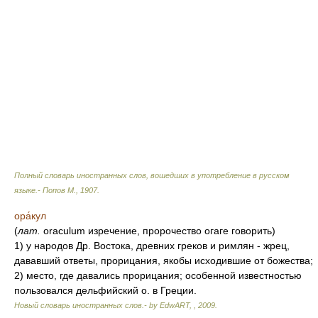
Полный словарь иностранных слов, вошедших в употребление в русском
языке.- Попов М.
,
1907
.
ора́кул
(
лат.
oraculum изречение, пророчество огаге говорить)
1) у народов Др. Востока, древних греков и римлян - жрец,
дававший ответы, прорицания, якобы исходившие от божества;
2) место, где давались прорицания; особенной известностью
пользовался дельфийский о. в Греции.
Новый словарь иностранных слов.- by EdwART,
,
2009
.