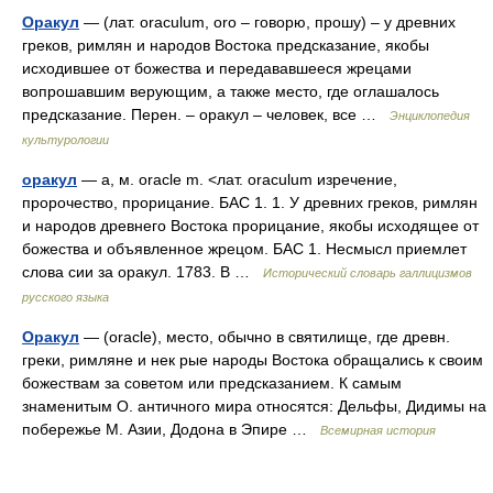
Оракул
— (лат. oraculum, oro – говорю, прошу) – у древних
греков, римлян и народов Востока предсказание, якобы
исходившее от божества и передававшееся жрецами
вопрошавшим верующим, а также место, где оглашалось
предсказание. Перен. – оракул – человек, все …
Энциклопедия
культурологии
оракул
— а, м. oracle m. <лат. oraculum изречение,
пророчество, прорицание. БАС 1. 1. У древних греков, римлян
и народов древнего Востока прорицание, якобы исходящее от
божества и объявленное жрецом. БАС 1. Несмысл приемлет
слова сии за оракул. 1783. В …
Исторический словарь галлицизмов
русского языка
Оракул
— (oracle), место, обычно в святилище, где древн.
греки, римляне и нек рые народы Востока обращались к своим
божествам за советом или предсказанием. К самым
знаменитым О. античного мира относятся: Дельфы, Дидимы на
побережье М. Азии, Додона в Эпире …
Всемирная история