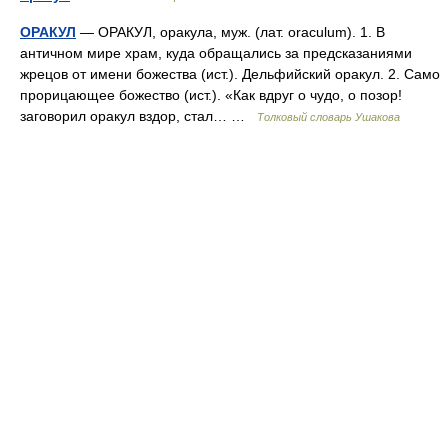
ОРАКУЛ
— ОРАКУЛ, оракула, муж. (лат. oraculum). 1. В
античном мире храм, куда обращались за предсказаниями
жрецов от имени божества (ист.). Дельфийский оракул. 2. Само
прорицающее божество (ист.). «Как вдруг о чудо, о позор!
заговорил оракул вздор, стал… …
Толковый словарь Ушакова