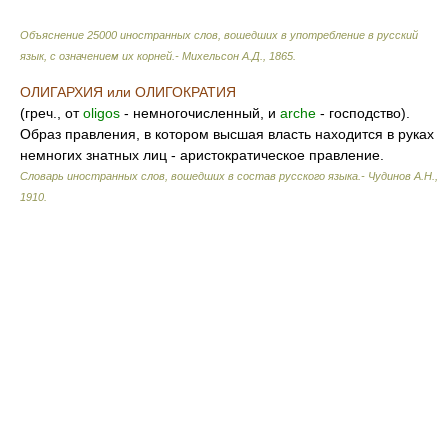
Объяснение 25000 иностранных слов, вошедших в употребление в русский
язык, с означением их корней.- Михельсон А.Д.
,
1865
.
ОЛИГАРХИЯ или ОЛИГОКРАТИЯ
(греч., от
oligos
- немногочисленный, и
arche
- господство).
Образ правления, в котором высшая власть находится в руках
немногих знатных лиц - аристократическое правление.
Словарь иностранных слов, вошедших в состав русского языка.- Чудинов А.Н.
,
1910
.