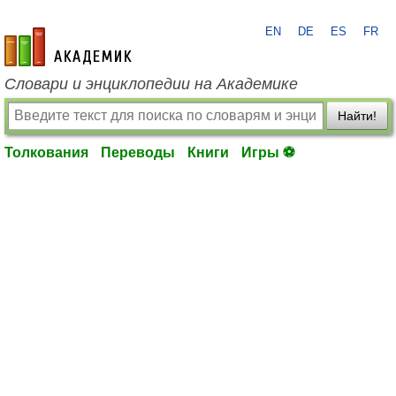
EN
DE
ES
FR
academic.ru
Словари и энциклопедии на Академике
Найти!
Толкования
Переводы
Книги
Игры ⚽