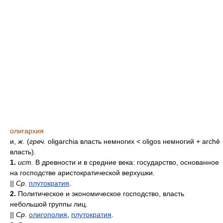
олигархия
и,
ж.
(
греч.
oligarchia власть немногих
<
oligos немногий + archē
власть).
1.
ист.
В древности и в средние века: государство, основанное
на господстве аристократической верхушки.
||
Ср.
плутократия
.
2.
Политическое и экономическое господство, власть
небольшой группы лиц.
||
Ср.
олигополия
,
плутократия
.