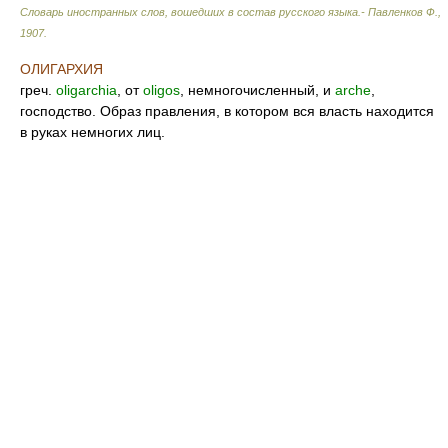
Словарь иностранных слов, вошедших в состав русского языка.- Павленков Ф.
,
1907
.
ОЛИГАРХИЯ
греч.
oligarchia
, от
oligos
, немногочисленный, и
arche
,
господство. Образ правления, в котором вся власть находится
в руках немногих лиц.