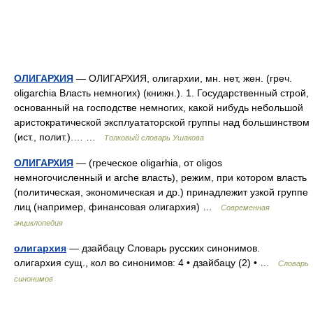
ОЛИГАРХИЯ
— ОЛИГАРХИЯ, олигархии, мн. нет, жен. (греч.
oligarchia Власть немногих) (книжн.). 1. Государственный строй,
основанный на господстве немногих, какой нибудь небольшой
аристократической эксплуататорской группы над большинством
(ист., полит.).… …
Толковый словарь Ушакова
ОЛИГАРХИЯ
— (греческое oligarhia, от oligos
немногочисленный и arche власть), режим, при котором власть
(политическая, экономическая и др.) принадлежит узкой группе
лиц (например, финансовая олигархия) …
Современная
энциклопедия
олигархия
— дзайбацу Словарь русских синонимов.
олигархия сущ., кол во синонимов: 4 • дзайбацу (2) • …
Словарь
синонимов