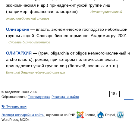
экономическая и др.) принадлежит узкой группе лиц
(например, финансовая олигархия). …
Иллюстрированный
энциклопедический словарь
Олигархия
— власть, экономическое господство небольшой
группы людей. Словарь бизнес терминов. Академик.ру. 2001 …
Словарь бизнес-терминов
ОЛИГАРХИЯ
— (греч. oligarсhia от oligos немногочисленный и
arche власть), режим, при котором политическая власть
принадлежит узкой группе лиц (богачей, военных и т. п.) …
Большой Энциклопедический словарь
© Академик, 2000-2026
18+
Обратная связь:
Техподдержка
,
Реклама на сайте
👣 Путешествия
Экспорт словарей на сайты
, сделанные на PHP,
Joomla,
Drupal,
WordPress, MODx.