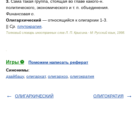
3.
Сама такая группа, стоящая во главе какого-н.
политического, экономического и т. п. объединения.
Финансовая о
.
Олигархический
— относящийся к олигархии 1-3.
||
Ср.
плутократия
.
Толковый словарь иностранных слов Л. П. Крысина.- М: Русский язык
,
1998
.
.
Игры ⚽
Поможем написать реферат
Синонимы
:
дзайбацу
,
олигархат
,
олигархоз
,
олигократия
ОЛИГАРХИЧЕСКИЙ
ОЛИГОКРАТИЯ