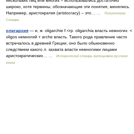
нескольких лиц или многих – использовались достаточно
широко, хотя термины, обозначающие эти понятия, менялись.
Например, аристократия (aristocracy) – это… …
Политология.
Словарь.
олигархия
— и, ж. oligarchie f.<гр. oligarchia власть немногих. <
oligos немногий + arche власть. Такого рода правление часто
встречалось в древней Греции; оно было обыкновенно
следствием какого л. захвата власти немногими лицами
аристократических… …
Исторический словарь галлицизмов русского
языка