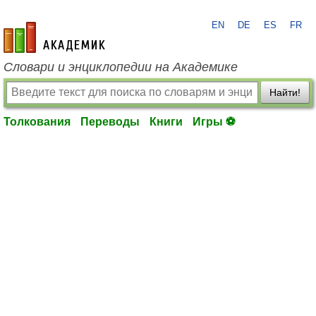
EN
DE
ES
FR
academic.ru
Словари и энциклопедии на Академике
Найти!
Толкования
Переводы
Книги
Игры ⚽