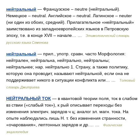
нейтральный
— Французское – neutre (нейтральный).
Немецкое – neutral. Английское – neutral. Латинское – neuter
(ни один из обоих, средний). Прилагательное «нейтральный»
заимствовано из западноевропейских языков в Петровскую
эпоху, т.е. в конце XVII – начале… …
Этимологический словарь
русского языка Семенова
нейтральный
— прил., употр. сравн. часто Морфология:
нейтрален, нейтральна, нейтрально, нейтральны;
нейтральнее; нар. нейтрально 1. Страну, а также политику,
которую она проводит, называют нейтральной, если она не
поддерживает никого в ситуации конфликта или… …
Толковый
словарь Дмитриева
НЕЙТРАЛЬНЫЙ ТОК
— в квантовой теории поля, ток в слабом
вз ствии («слабый ток»), к рый описывает переходы без
изменения электрич. зарядов ч ц; аналог эл. магн. тока. На
опыте наблюдались лишь Н. т. без изменения странности,
«очарования», лептонных зарядов и др.… …
Физическая
энциклопедия