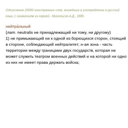
Объяснение 25000 иностранных слов, вошедших в употребление в русский
язык, с означением их корней.- Михельсон А.Д.
,
1865
.
нейтра́льный
(
лат.
neutralis не принадлежащий ни тому, ни другому)
1) не примыкающий ни к одной из борющихся сторон, стоящий
в стороне, соблюдающий нейтралитет; н-ая зона - часть
территории между границами двух государств, которая не
может служить театром военных действий и на которой ни одно
из них не имеет права держать войска;