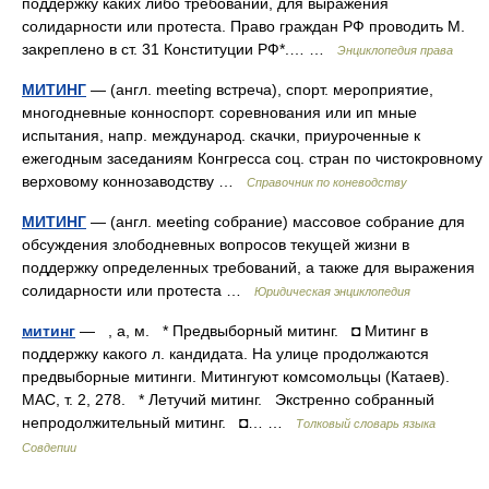
поддержку каких либо требований, для выражения
солидарности или протеста. Право граждан РФ проводить М.
закреплено в ст. 31 Конституции РФ*.… …
Энциклопедия права
МИТИНГ
— (англ. meeting встреча), спорт. мероприятие,
многодневные конноспорт. соревнования или ип мные
испытания, напр. международ. скачки, приуроченные к
ежегодным заседаниям Конгресса соц. стран по чистокровному
верховому коннозаводству …
Справочник по коневодству
МИТИНГ
— (англ. мeeting собрание) массовое собрание для
обсуждения злободневных вопросов текущей жизни в
поддержку определенных требований, а также для выражения
солидарности или протеста …
Юридическая энциклопедия
митинг
— , а, м. * Предвыборный митинг. ◘ Митинг в
поддержку какого л. кандидата. На улице продолжаются
предвыборные митинги. Митингуют комсомольцы (Катаев).
МАС, т. 2, 278. * Летучий митинг. Экстренно собранный
непродолжительный митинг. ◘… …
Толковый словарь языка
Совдепии