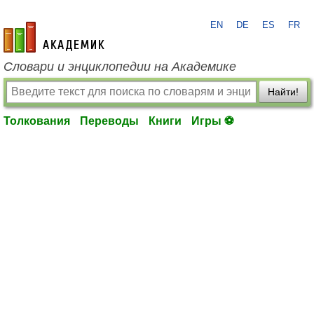
EN
DE
ES
FR
academic.ru
Словари и энциклопедии на Академике
Найти!
Толкования
Переводы
Книги
Игры ⚽