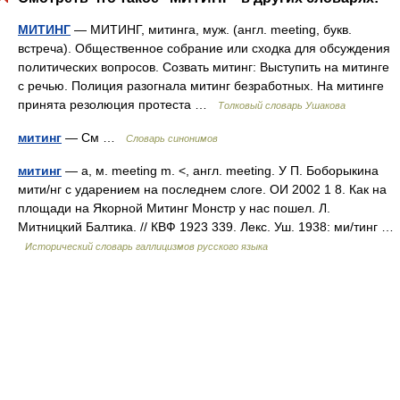
МИТИНГ
— МИТИНГ, митинга, муж. (англ. meeting, букв.
встреча). Общественное собрание или сходка для обсуждения
политических вопросов. Созвать митинг: Выступить на митинге
с речью. Полиция разогнала митинг безработных. На митинге
принята резолюция протеста …
Толковый словарь Ушакова
митинг
— См …
Словарь синонимов
митинг
— а, м. meeting m. <, англ. meeting. У П. Боборыкина
мити/нг с ударением на последнем слоге. ОИ 2002 1 8. Как на
площади на Якорной Митинг Монстр у нас пошел. Л.
Митницкий Балтика. // КВФ 1923 339. Лекс. Уш. 1938: ми/тинг …
Исторический словарь галлицизмов русского языка