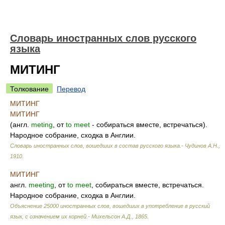
Словарь иностранных слов русского
языка
МИТИНГ
Толкование
Перевод
МИТИНГ
МИТИНГ
(англ.
meting
, от
to
meet
- собираться вместе, встречаться).
Народное собрание, сходка в Англии.
Словарь иностранных слов, вошедших в состав русского языка.- Чудинов А.Н.
,
1910
.
МИТИНГ
англ.
meeting
, от
to
meet
, собираться вместе, встречаться.
Народное собрание, сходка в Англии.
Объяснение 25000 иностранных слов, вошедших в употребление в русский
язык, с означением их корней.- Михельсон А.Д.
,
1865
.