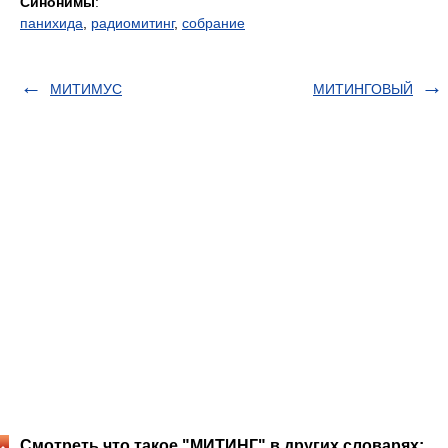
Синонимы
:
панихида
,
радиомитинг
,
собрание
МИТИМУС
МИТИНГОВЫЙ
Смотреть что такое "МИТИНГ" в других словарях: