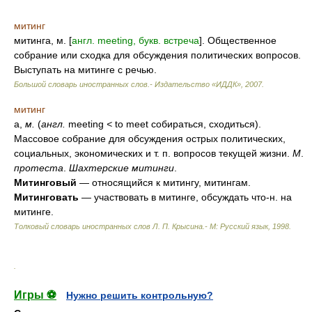
митинг
митинга, м. [
англ. meeting, букв. встреча
]. Общественное
собрание или сходка для обсуждения политических вопросов.
Выступать на митинге с речью.
Большой словарь иностранных слов.- Издательство «ИДДК»
,
2007
.
митинг
а,
м.
(
англ.
meeting
<
to meet собираться, сходиться).
Массовое собрание для обсуждения острых политических,
социальных, экономических и т. п. вопросов текущей жизни.
М
.
протеста
.
Шахтерские митинги
.
Митинговый
— относящийся к митингу, митингам.
Митинговать
— участвовать в митинге, обсуждать что-н. на
митинге.
Толковый словарь иностранных слов Л. П. Крысина.- М: Русский язык
,
1998
.
.
Игры ⚽
Нужно решить контрольную?