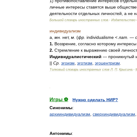
1
)
противопоставление
интересов
отдельн
личные
интересы
ставятся
выше
обществе
деятельности
отдельных
личностей
,
а
не
н
Большой
словарь
иностранных
слов
.-
Издательство
индивидуализм
а
,
мн
.
нет
,
м
.
(
фр
.
individualisme
<
лат
.
—
1
.
Воззрение
,
согласно
которому
интересы
2
.
Стремление
к
выражению
своей
личнос
Индивидуалистический
—
проникнутый
||
Ср
.
эгоизм
,
эготизм
,
эгоцентризм
.
Толковый
словарь
иностранных
слов
Л
.
П
.
Крысина
.-
.
Игры ⚽
Нужно сделать НИР?
Синонимы
:
архииндивидуализм
,
сверхиндивидуализм
Антонимы
: