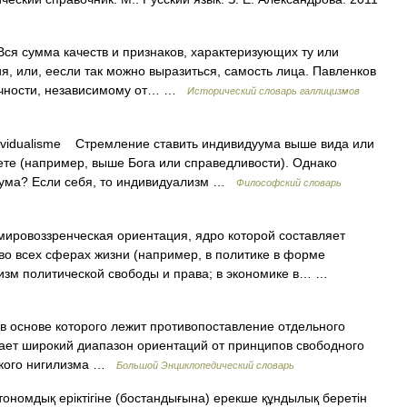
 Вся сумма качеств и признаков, характеризующих ту или
, или, еесли так можно выразиться, самость лица. Павленков
ичности, независимому от… …
Исторический словарь галлицизмов
vidualisme Стремление ставить индивидуума выше вида или
ете (например, выше Бога или справедливости). Однако
дуума? Если себя, то индивидуализм …
Философский словарь
овоззренческая ориентация, ядро которой составляет
о всех сферах жизни (например, в политике в форме
изм политической свободы и права; в экономике в… …
в основе которого лежит противопоставление отдельного
ает широкий диапазон ориентаций от принципов свободного
еского нигилизма …
Большой Энциклопедический словарь
ономдық еріктігіне (бостандығына) ерекше құндылық беретін