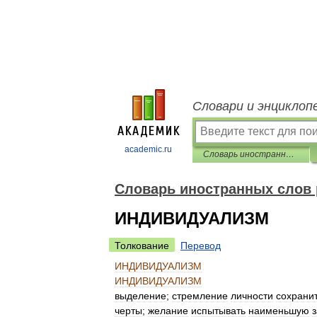
Словари и энциклоп
academic.ru
Словарь иностранных слов русского языка
Словарь иностранных слов 
ИНДИВИДУАЛИЗМ
Толкование
Перевод
ИНДИВИДУАЛИЗМ
ИНДИВИДУАЛИЗМ
выделение
;
стремление
личности
сохрани
черты
;
желание
испытывать
наименьшую