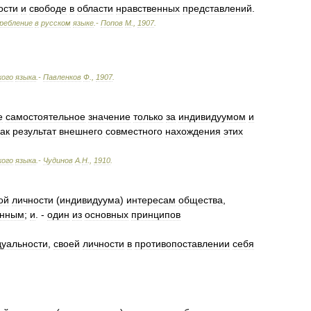
ости
и
свободе
в
области
нравственных
представлений
.
ребление
в
русском
языке
.-
Попов
М
.
,
1907
.
кого
языка
.-
Павленков
Ф
.
,
1907
.
е
самостоятельное
значение
только
за
индивидуумом
и
как
результат
внешнего
совместного
нахождения
этих
кого
языка
.-
Чудинов
А
.
Н
.
,
1910
.
ой
личности
(
индивидуума
)
интересам
общества
,
енным
;
и
. -
один
из
основных
принципов
дуальности
,
своей
личности
в
противопоставлении
себя