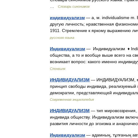
…
Словарь синонимов
индивидуализм
— а, м. individualisme m.
другую личность; нравственная физиономия
1911. Стремление к яркому выражению л
русского языка
Индивидуализм
— Индивидуализм ♦ Indi
общества, а то и вообще выше всего на св
возникает вопрос: какого именно индиви
Спонвиля
ИНДИВИДУАЛИЗМ
— ИНДИВИДУАЛИЗМ, мир
принцип свободы индивида, реализуемый в
демократии, представляющей индивидуал
Современная энциклопедия
ИНДИВИДУАЛИЗМ
— тип мировоззрения, 
индивида обществу. Индивидуализм включ
развития личности до эгоизма и анархич
Индивидуализм
— адамның, тұлғаның авт