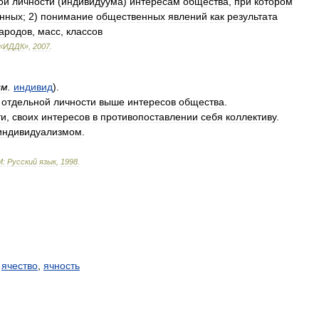
ой
личности
(
индивидуума
)
интересам
общества
,
при
котором
нных
;
2
)
понимание
общественных
явлений
как
результата
ародов
,
масс
,
классов
«
ИДДК
»
,
2007
.
см
.
индивид
).
отдельной
личности
выше
интересов
общества
.
ти
,
своих
интересов
в
противопоставлении
себя
коллективу
.
индивидуализмом
.
М:
Русский
язык
,
1998
.
,
ячество
,
ячность