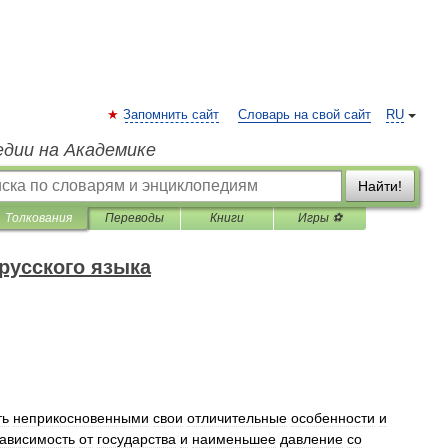
Запомнить сайт
Словарь на свой сайт
RU
едии на Академике
Найти!
Толкования
Переводы
Книги
Игры ⚽
русского языка
ть
неприкосновенными
свои
отличительные
особенности
и
зависимость
от
государства
и
наименьшее
давление
со