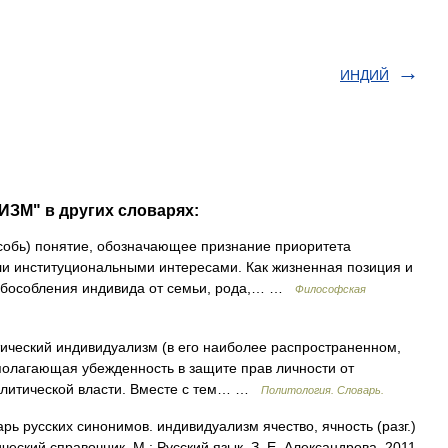
ИНДИЙ
ЗМ" в других словарях:
 особь) понятие, обозначающее признание приоритета
ли институциональными интересами. Как жизненная позиция и
е обособления индивида от семьи, рода,… …
Философская
итический индивидуализм (в его наиболее распространенном,
полагающая убежденность в защите прав личности от
политической власти. Вместе с тем… …
Политология. Словарь.
рь русских синонимов. индивидуализм ячество, ячность (разг.)
еский справочник. М.: Русский язык. З. Е. Александрова. 2011