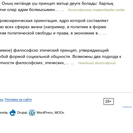
. Оның негізінде үш принцип жатыр деуге болады: барлық
), яғни олар адам болмысымен… …
Философиялық терминдердің сөздігі
оззренческая ориентация, ядро которой составляет
о всех сферах жизни (например, в политике в форме
изм политической свободы и права; в экономике в… …
елимое) философско этический принцип, утверждающий
юбой формой социальной общности. Возможны два подхода к
купности философских, этических,… …
Новейший философский
ка
,
Реклама на сайте
18+
omla,
Drupal,
WordPress, MODx.