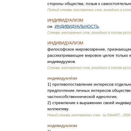
стороны
общества
;
позыв
к
самостоятельн
Полный
словарь
иностранных
слов
,
вошедших
в
упот
ИНДИВИДУАЛИЗМ
см
.
ИНДИВИДУАЛЬНОСТЬ
.
Словарь
иностранных
слов
,
вошедших
в
состав
русс
ИНДИВИДУАЛИЗМ
философское
мировоззрение
,
признающе
рассматривающее
мировое
целое
только
индивидуумов
.
Словарь
иностранных
слов
,
вошедших
в
состав
русс
индивидуали́зм
1
)
противопоставление
интересов
отдельн
предпочтение
личных
интересов
обществ
частнособственнической
идеологии
;
2
)
стремление
к
выражению
своей
индиви
коллективу
.
Новый
словарь
иностранных
слов
.-
by
EdwART
,
,
2009
.
индивидуализм