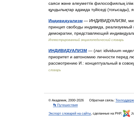
саяси және әлеуметтік философиялық ілім
құндылықтар адамда түйіседі (тоғысады
Индивидуализм
— ИНДИВИДУАЛИЗМ, миров
принцип свободы индивида, реализуемый в
демократии, представляющей индивидуал
Иллюстрированный энциклопедический словарь
ИНДИВИДУАЛИЗМ
— (лат. idividuum нед
приоритет и автономию личности перед л
рассмотрению И.: концептуальный в сово
словарь
© Академик, 2000-2026
Обратная связь:
Техподдерж
👣 Путешествия
Экспорт словарей на сайты
, сделанные на PHP,
Jo