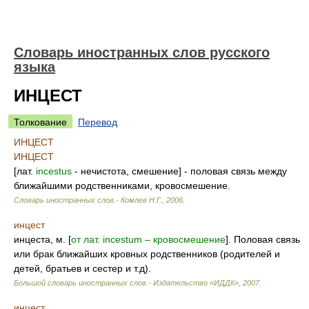
Словарь иностранных слов русского
языка
ИНЦЕСТ
Толкование
Перевод
ИНЦЕСТ
ИНЦЕСТ
[лат.
incestus
- нечистота, смешение] - половая связь между
ближайшими родственниками, кровосмешение.
Словарь иностранных слов.- Комлев Н.Г.
,
2006
.
инцест
инцеста, м. [
от лат. incestum – кровосмешение
]. Половая связь
или брак ближайших кровных родственников (родителей и
детей, братьев и сестер и т.д).
Большой словарь иностранных слов.- Издательство «ИДДК»
,
2007
.
инцест