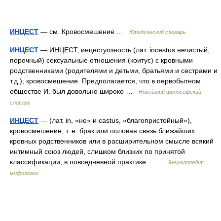
ИНЦЕСТ
— см. Кровосмешение …
Юридический словарь
ИНЦЕСТ
— ИНЦЕСТ, инцестуозность (лат. incestus нечистый,
порочный) сексуальные отношения (коитус) с кровными
родственниками (родителями и детьми, братьями и сестрами и
т.д.); кровосмешение. Предполагается, что в первобытном
обществе И. был довольно широко …
Новейший философский
словарь
ИНЦЕСТ
— (лат. in, «не» и castus, «благопристойный»),
кровосмешение, т. е. брак или половая связь ближайших
кровных родственников или в расширительном смысле всякий
интимный союз людей, слишком близких по принятой
классификации, в повседневной практике… …
Энциклопедия
мифологии