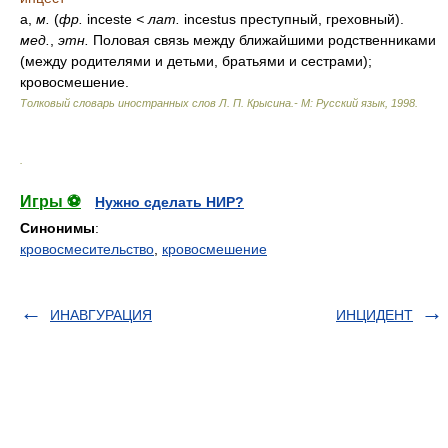
а,
м.
(
фр.
inceste
<
лат.
incestus преступный, греховный).
мед.
,
этн.
Половая связь между ближайшими родственниками
(между родителями и детьми, братьями и сестрами);
кровосмешение.
Толковый словарь иностранных слов Л. П. Крысина.- М: Русский язык
,
1998
.
.
Игры ⚽
Нужно сделать НИР?
Синонимы
:
кровосмесительство
,
кровосмешение
ИНАВГУРАЦИЯ
ИНЦИДЕНТ