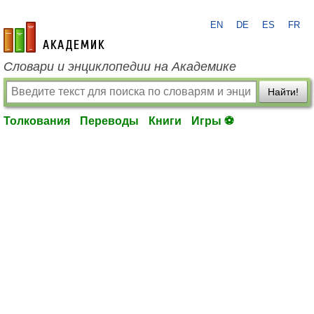
EN
DE
ES
FR
academic.ru
Словари и энциклопедии на Академике
Найти!
Толкования
Переводы
Книги
Игры ⚽