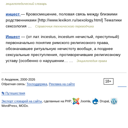
энциклопедический словарь
инцест
— Кровосмешение, половая связь между близкими
родственниками [http://www.lexikon.ru/sexology.html] Тематики
сексология …
Справочник технического переводчика
Инцест
— (от лат. incestus, incestum нечистый, преступный)
первоначально понятие римского религиозного права,
обозначавшее ритуальную нечистоту вообще, а позднее
сексуальные преступления, противоречившие религиозному
уставу (особенно о нарушении… …
Энциклопедия права
© Академик, 2000-2026
18+
Обратная связь:
Техподдержка
,
Реклама на сайте
👣 Путешествия
Экспорт словарей на сайты
, сделанные на PHP,
Joomla,
Drupal,
WordPress, MODx.