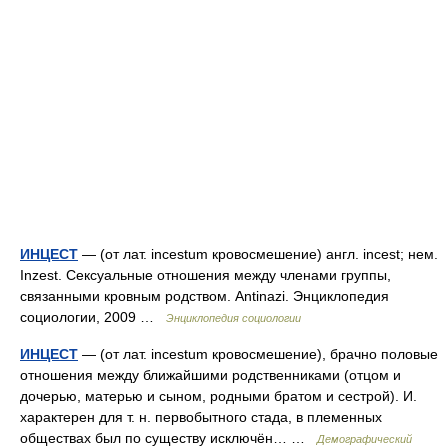
ИНЦЕСТ
— (от лат. incestum кровосмешение) англ. incest; нем.
Inzest. Сексуальные отношения между членами группы,
связанными кровным родством. Antinazi. Энциклопедия
социологии, 2009 …
Энциклопедия социологии
ИНЦЕСТ
— (от лат. incestum кровосмешение), брачно половые
отношения между ближайшими родственниками (отцом и
дочерью, матерью и сыном, родными братом и сестрой). И.
характерен для т. н. первобытного стада, в племенных
обществах был по существу исключён… …
Демографический