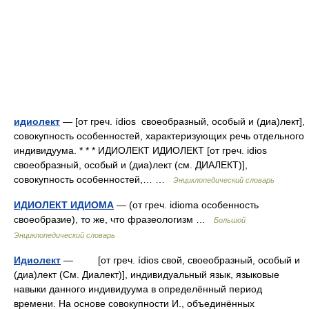
идиолект
— [от греч. ídios своеобразный, особый и (диа)лект],
совокупность особенностей, характеризующих речь отдельного
индивидуума. * * * ИДИОЛЕКТ ИДИОЛЕКТ [от греч. idios
своеобразный, особый и (диа)лект (см. ДИАЛЕКТ)],
совокупность особенностей,… …
Энциклопедический словарь
ИДИОЛЕКТ ИДИОМА
— (от греч. idioma особенность
своеобразие), то же, что фразеологизм …
Большой
Энциклопедический словарь
Идиолект
— [от греч. ídios свой, своеобразный, особый и
(диа)лект (См. Диалект)], индивидуальный язык, языковые
навыки данного индивидуума в определённый период
времени. На основе совокупности И., объединённых