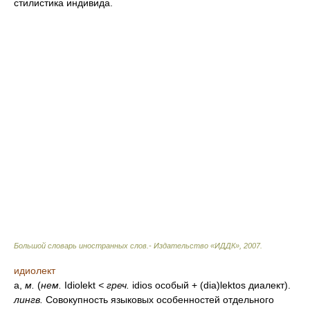
стилистика индивида.
Большой словарь иностранных слов.- Издательство «ИДДК»
,
2007
.
идиолект
а,
м.
(
нем.
Idiolekt
<
греч.
idios особый + (dia)lektos диалект).
лингв.
Совокупность языковых особенностей отдельного