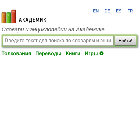
EN
DE
ES
FR
academic.ru
Словари и энциклопедии на Академике
Найти!
Толкования
Переводы
Книги
Игры ⚽