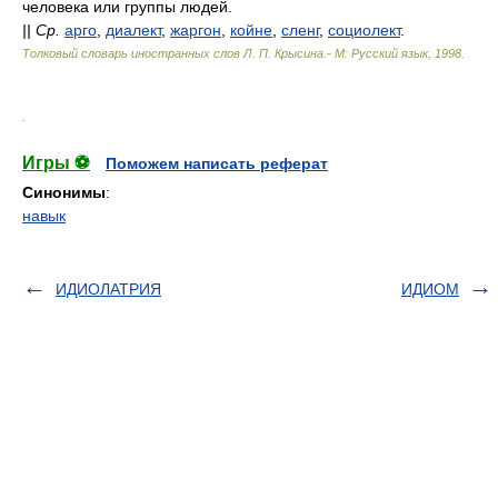
человека или группы людей.
||
Ср.
арго
,
диалект
,
жаргон
,
койне
,
сленг
,
социолект
.
Толковый словарь иностранных слов Л. П. Крысина.- М: Русский язык
,
1998
.
.
Игры ⚽
Поможем написать реферат
Синонимы
:
навык
ИДИОЛАТРИЯ
ИДИОМ