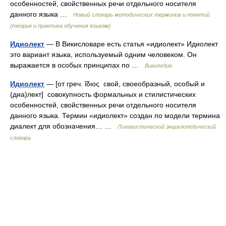
особенностей, свойственных речи отдельного носителя
данного языка …
Новый словарь методических терминов и понятий
(теория и практика обучения языкам)
Идиолект
— В Викисловаре есть статья «идиолект» Идиолект
это вариант языка, используемый одним человеком. Он
выражается в особых принципах по …
Википедия
Идиолект
— [от греч. ἴδιος свой, своеобразный, особый и
(диа)лект] совокупность формальных и стилистических
особенностей, свойственных речи отдельного носителя
данного языка. Термин «идиолект» создан по модели термина
диалект для обозначения… …
Лингвистический энциклопедический
словарь