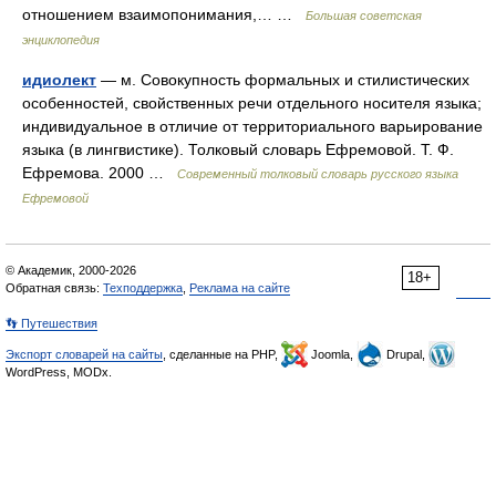
отношением взаимопонимания,… …
Большая советская
энциклопедия
идиолект
— м. Совокупность формальных и стилистических
особенностей, свойственных речи отдельного носителя языка;
индивидуальное в отличие от территориального варьирование
языка (в лингвистике). Толковый словарь Ефремовой. Т. Ф.
Ефремова. 2000 …
Современный толковый словарь русского языка
Ефремовой
© Академик, 2000-2026
18+
Обратная связь:
Техподдержка
,
Реклама на сайте
👣 Путешествия
Экспорт словарей на сайты
, сделанные на PHP,
Joomla,
Drupal,
WordPress, MODx.