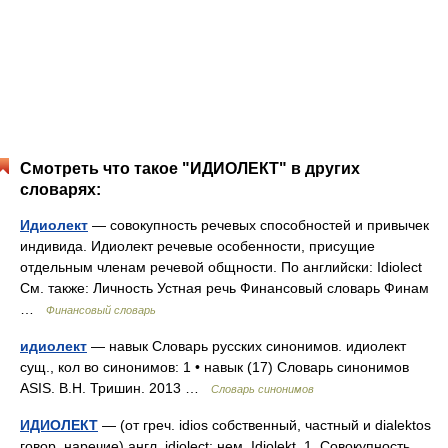
Смотреть что такое "ИДИОЛЕКТ" в других
словарях:
Идиолект
— совокупность речевых способностей и привычек
индивида. Идиолект речевые особенности, присущие
отдельным членам речевой общности. По английски: Idiolect
См. также: Личность Устная речь Финансовый словарь Финам
…
Финансовый словарь
идиолект
— навык Словарь русских синонимов. идиолект
сущ., кол во синонимов: 1 • навык (17) Словарь синонимов
ASIS. В.Н. Тришин. 2013 …
Словарь синонимов
ИДИОЛЕКТ
— (от греч. idios собственный, частный и dialektos
говор, наречие) англ. idiolect; нем. Idiolekt. 1. Совокупность