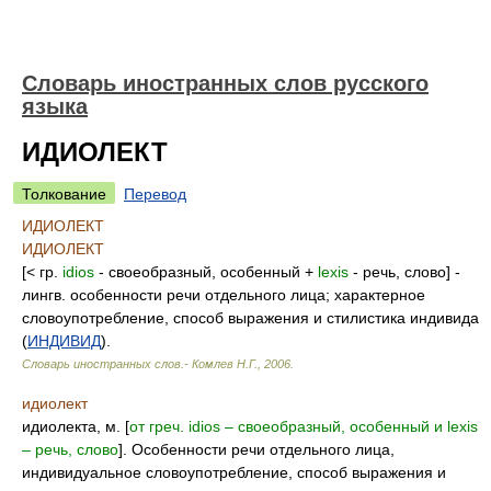
Словарь иностранных слов русского
языка
ИДИОЛЕКТ
Толкование
Перевод
ИДИОЛЕКТ
ИДИОЛЕКТ
[< гр.
idios
- своеобразный, особенный +
lexis
- речь, слово] -
лингв. особенности речи отдельного лица; характерное
словоупотребление, способ выражения и стилистика индивида
(
ИНДИВИД
).
Словарь иностранных слов.- Комлев Н.Г.
,
2006
.
идиолект
идиолекта, м. [
от греч. idios – своеобразный, особенный и lexis
– речь, слово
]. Особенности речи отдельного лица,
индивидуальное словоупотребление, способ выражения и