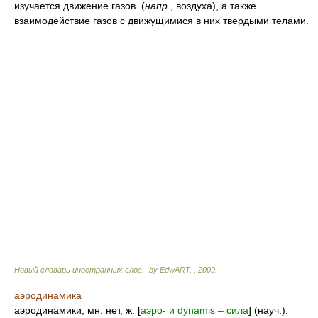
изучается движение газов .(
напр.
, воздуха), а также
взаимодействие газов с движущимися в них твердыми телами.
Новый словарь иностранных слов.- by EdwART,
,
2009
.
аэродинамика
аэродинамики, мн. нет, ж. [
аэро- и dynamis – сила
] (науч.).