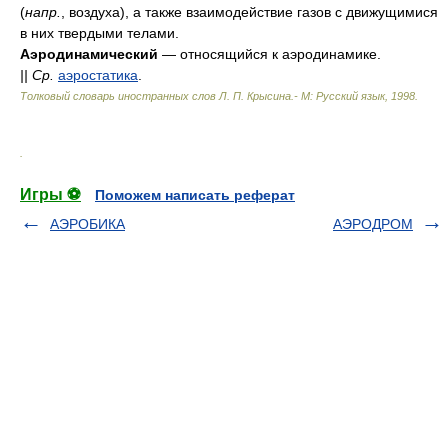
(
напр.
, воздуха), а также взаимодействие газов с движущимися
в них твердыми телами.
Аэродинамический
— относящийся к аэродинамике.
||
Ср.
аэростатика
.
Толковый словарь иностранных слов Л. П. Крысина.- М: Русский язык
,
1998
.
.
Игры ⚽
Поможем написать реферат
АЭРОБИКА
АЭРОДРОМ