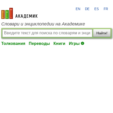
EN
DE
ES
FR
academic.ru
Словари и энциклопедии на Академике
Найти!
Толкования
Переводы
Книги
Игры ⚽