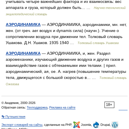
учитывать четыре важнейших фактора и их взаимосвязь: вес
аппарата и груза, который должен быть… …
Научно-технический
энциклопедический словарь
АЭРОДИНАМИКА
— АЭРОДИНАМИКА, аэродинамики, мн. нет,
жен. (от греч. aer воздух и dynamis сила) (научн.). Учение о
сопротивлении воздуха при движении тел. Толковый словарь
Ушакова. Д.Н. Ушаков. 1935 1940 …
Толковый словарь Ушакова
АЭРОДИНАМИКА
— АЭРОДИНАМИКА, и, жен. Раздел
аэромеханики, изучающий движение воздуха и других газов и
взаимодействие газов с обтекаемыми ими телами. | прил.
аэродинамический, ая, ое. А. нагрев (повышение температуры
тела, движущегося с большой скоростью в… …
Толковый словарь
Ожегова
© Академик, 2000-2026
18+
Обратная связь:
Техподдержка
,
Реклама на сайте
👣 Путешествия
Экспорт словарей на сайты
, сделанные на PHP,
Joomla,
Drupal,