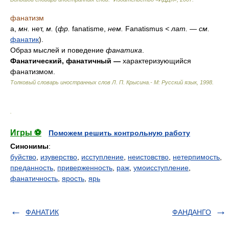
фанатизм
а,
мн.
нет,
м.
(
фр.
fanatisme,
нем.
Fanatismus
<
лат.
—
см.
фанатик
).
Образ мыслей и поведение
фанатика
.
Фанатический, фанатичный —
характеризующийся
фанатизмом.
Толковый словарь иностранных слов Л. П. Крысина.- М: Русский язык
,
1998
.
.
Игры ⚽
Поможем решить контрольную работу
Синонимы
:
буйство
,
изуверство
,
исступление
,
неистовство
,
нетерпимость
,
преданность
,
приверженность
,
раж
,
умоисступление
,
фанатичность
,
ярость
,
ярь
ФАНАТИК
ФАНДАНГО