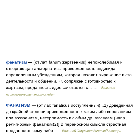
фанатизм
— (от лат. fanum жертвенник) непоколебимая и
отвергающая альтернативы приверженность индивида
определенным убеждениям, которая находит выражение в его
деятельности и общении. Ф. сопряжен с готовностью к
жертвам; преданность идее сочетается с… …
Большая
психологическая энциклопедия
ФАНАТИЗМ
— (от лат. fanaticus исступленный) ..1) доведенная
до крайней степени приверженность к каким либо верованиям
или воззрениям, нетерпимость к любым др. взглядам (напр.,
религиозный фанатизм)2)] В переносном смысле страстная
преданность чему либо …
Большой Энциклопедический словарь