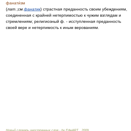
фанати́зм
(
лат.
;
см.
фанатик
) страстная преданность своим убеждениям,
соединенная с крайней нетерпимостью к чужим взглядам и
стремлениям; религиозный ф. - исступленная преданность
своей вере и нетерпимость к иным верованиям.
Новый словарь иностранных слов.- by EdwART,
,
2009
.