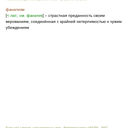
фанатизм
[
< лат.; см. фанатик
] – страстная преданность своим
верованиям, соединённая с крайней нетерпимостью к чужим
убеждениям
Большой словарь иностранных слов.- Издательство «ИДДК»
,
2007
.