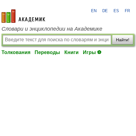
EN
DE
ES
FR
academic.ru
Словари и энциклопедии на Академике
Найти!
Толкования
Переводы
Книги
Игры ⚽