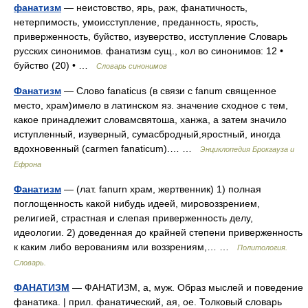
фанатизм
— неистовство, ярь, раж, фанатичность,
нетерпимость, умоисступление, преданность, ярость,
приверженность, буйство, изуверство, исступление Словарь
русских синонимов. фанатизм сущ., кол во синонимов: 12 •
буйство (20) • …
Словарь синонимов
Фанатизм
— Слово fanaticus (в связи с fanum священное
место, храм)имело в латинском яз. значение сходное с тем,
какое принадлежит словамсвятоша, ханжа, а затем значило
иступленный, изуверный, сумасбродный,яростный, иногда
вдохновенный (carmen fanaticum).… …
Энциклопедия Брокгауза и
Ефрона
Фанатизм
— (лат. fanurn храм, жертвенник) 1) полная
поглощенность какой нибудь идеей, мировоззрением,
религией, страстная и слепая приверженность делу,
идеологии. 2) доведенная до крайней степени приверженность
к каким либо верованиям или воззрениям,… …
Политология.
Словарь.
ФАНАТИЗМ
— ФАНАТИЗМ, а, муж. Образ мыслей и поведение
фанатика. | прил. фанатический, ая, ое. Толковый словарь