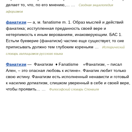
делает то, что, по его мнению,… …
Сводная энциклопедия
афоризмов
фанатизм
— а, м. fanatisme m. 1. Образ мыслей и действий
фанатика; исступленная преданность своей вере и
нетерпимость к иным верованиям, инаковерующим. БАС 1.
Естьли буеверие (фанатисм) частию еще существует, то сие
приписывать должно тем глубоким кореньям …
Исторический
словарь галлицизмов русского языка
Фанатизм
— Фанатизм ♦ Fanatisme «Фанатизм, – писал
Ален, – это опасная любовь к истине». Фанатик любит только
свою истину. Фанатизм есть исполненный ненависти и готовый
к насилию догматизм, слишком уверенный в себе и своей вере,
чтобы проявить… …
Философский словарь Спонвиля