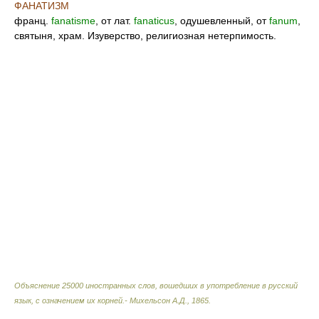
ФАНАТИЗМ
франц.
fanatisme
, от лат.
fanaticus
, одушевленный, от
fanum
,
святыня, храм. Изуверство, религиозная нетерпимость.
Объяснение 25000 иностранных слов, вошедших в употребление в русский
язык, с означением их корней.- Михельсон А.Д.
,
1865
.