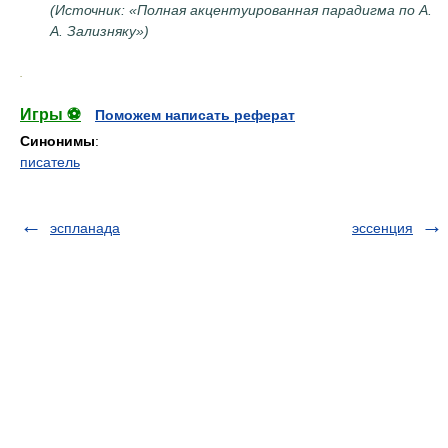
(Источник: «Полная акцентуированная парадигма по А.
А. Зализняку»)
.
Игры ⚽
Поможем написать реферат
Синонимы
:
писатель
эспланада
эссенция