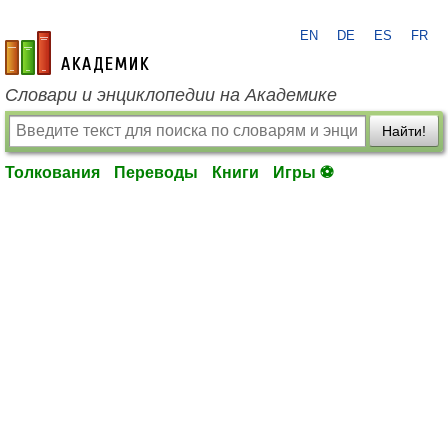
EN
DE
ES
FR
academic.ru
Словари и энциклопедии на Академике
Найти!
Толкования
Переводы
Книги
Игры ⚽