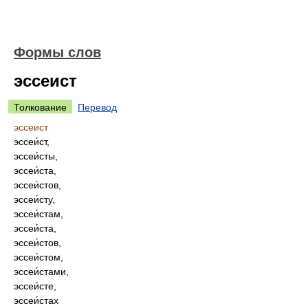
Формы слов
эссеист
Толкование
Перевод
эссеист
эссеи́ст,
эссеи́сты,
эссеи́ста,
эссеи́стов,
эссеи́сту,
эссеи́стам,
эссеи́ста,
эссеи́стов,
эссеи́стом,
эссеи́стами,
эссеи́сте,
эссеи́стах