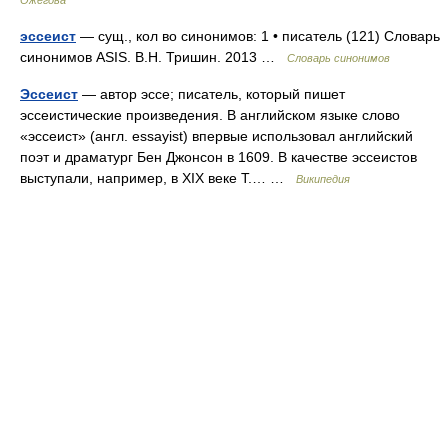
Ожегова
эссеист
— сущ., кол во синонимов: 1 • писатель (121) Словарь
синонимов ASIS. В.Н. Тришин. 2013 …
Словарь синонимов
Эссеист
— автор эссе; писатель, который пишет
эссеистические произведения. В английском языке слово
«эссеист» (англ. essayist) впервые использовал английский
поэт и драматург Бен Джонсон в 1609. В качестве эссеистов
выступали, например, в XIX веке Т.… …
Википедия