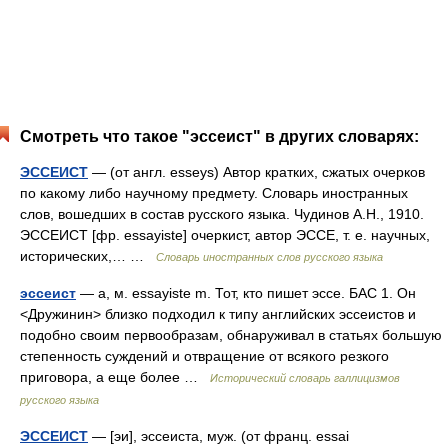
Смотреть что такое "эссеист" в других словарях:
ЭССЕИСТ
— (от англ. esseys) Автор кратких, сжатых очерков
по какому либо научному предмету. Словарь иностранных
слов, вошедших в состав русского языка. Чудинов А.Н., 1910.
ЭССЕИСТ [фр. essayiste] очеркист, автор ЭССЕ, т. е. научных,
исторических,… …
Словарь иностранных слов русского языка
эссеист
— а, м. essayiste m. Тот, кто пишет эссе. БАС 1. Он
<Дружинин> близко подходил к типу английских эссеистов и
подобно своим первообразам, обнаруживал в статьях большую
степенность суждений и отвращение от всякого резкого
приговора, а еще более …
Исторический словарь галлицизмов
русского языка
ЭССЕИСТ
— [эи], эссеиста, муж. (от франц. essai