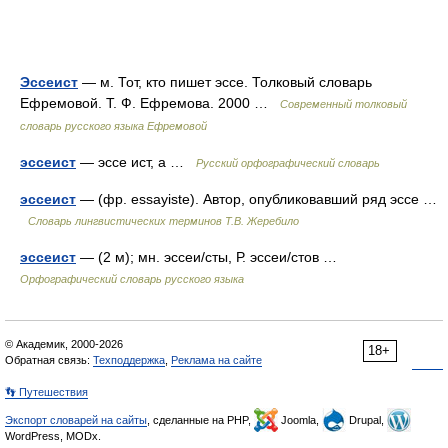
Эссеист
— м. Тот, кто пишет эссе. Толковый словарь
Ефремовой. Т. Ф. Ефремова. 2000 …
Современный толковый
словарь русского языка Ефремовой
эссеист
— эссе ист, а …
Русский орфографический словарь
эссеист
— (фр. essayiste). Автор, опубликовавший ряд эссе …
Словарь лингвистических терминов Т.В. Жеребило
эссеист
— (2 м); мн. эссеи/сты, Р. эссеи/стов …
Орфографический словарь русского языка
© Академик, 2000-2026
18+
Обратная связь:
Техподдержка
,
Реклама на сайте
👣 Путешествия
Экспорт словарей на сайты
, сделанные на PHP,
Joomla,
Drupal,
WordPress, MODx.