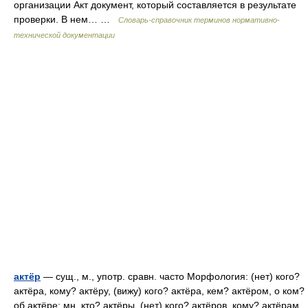
организации Акт документ, который составляется в результате
проверки. В нем… …
Словарь-справочник терминов нормативно-
технической документации
актёр
— сущ., м., употр. сравн. часто Морфология: (нет) кого?
актёра, кому? актёру, (вижу) кого? актёра, кем? актёром, о ком?
об актёре; мн. кто? актёры, (нет) кого? актёров, кому? актёрам,