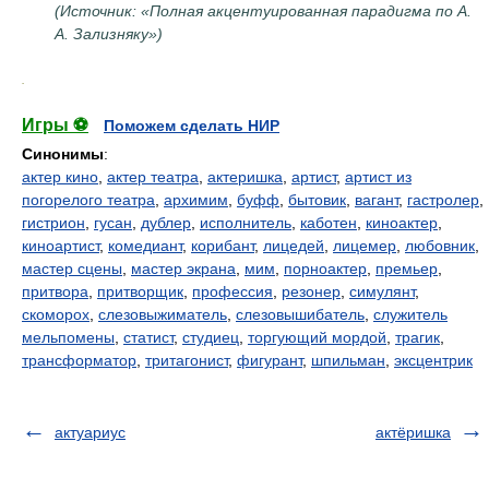
(Источник: «Полная акцентуированная парадигма по А.
А. Зализняку»)
.
Игры ⚽
Поможем сделать НИР
Синонимы
:
актер кино
,
актер театра
,
актеришка
,
артист
,
артист из
погорелого театра
,
архимим
,
буфф
,
бытовик
,
вагант
,
гастролер
,
гистрион
,
гусан
,
дублер
,
исполнитель
,
каботен
,
киноактер
,
киноартист
,
комедиант
,
корибант
,
лицедей
,
лицемер
,
любовник
,
мастер сцены
,
мастер экрана
,
мим
,
порноактер
,
премьер
,
притвора
,
притворщик
,
профессия
,
резонер
,
симулянт
,
скоморох
,
слезовыжиматель
,
слезовышибатель
,
служитель
мельпомены
,
статист
,
студиец
,
торгующий мордой
,
трагик
,
трансформатор
,
тритагонист
,
фигурант
,
шпильман
,
эксцентрик
актуариус
актёришка