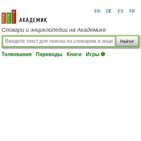
EN
DE
ES
FR
academic.ru
Словари и энциклопедии на Академике
Найти!
Толкования
Переводы
Книги
Игры ⚽