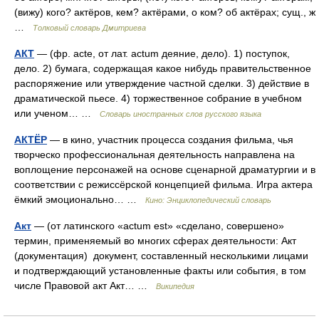
(вижу) кого? актёров, кем? актёрами, о ком? об актёрах; сущ., ж
…
Толковый словарь Дмитриева
АКТ
— (фр. acte, от лат. actum деяние, дело). 1) поступок,
дело. 2) бумага, содержащая какое нибудь правительственное
распоряжение или утверждение частной сделки. 3) действие в
драматической пьесе. 4) торжественное собрание в учебном
или ученом… …
Словарь иностранных слов русского языка
АКТЁР
— в кино, участник процесса создания фильма, чья
творческо профессиональная деятельность направлена на
воплощение персонажей на основе сценарной драматургии и в
соответствии с режиссёрской концепцией фильма. Игра актера
ёмкий эмоционально… …
Кино: Энциклопедический словарь
Акт
— (от латинского «actum est» «сделано, совершено»
термин, применяемый во многих сферах деятельности: Акт
(документация) документ, составленный несколькими лицами
и подтверждающий установленные факты или события, в том
числе Правовой акт Акт… …
Википедия