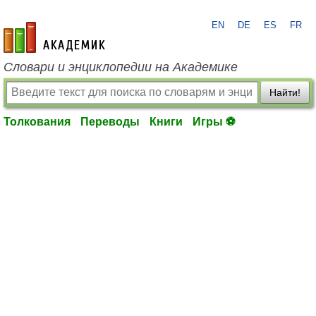
EN
DE
ES
FR
academic.ru
Словари и энциклопедии на Академике
Найти!
Толкования
Переводы
Книги
Игры ⚽