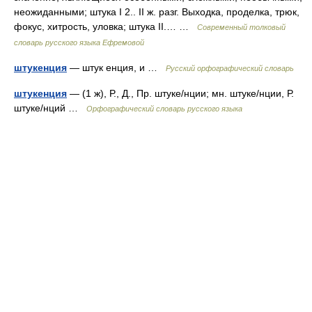
неожиданными; штука I 2.. II ж. разг. Выходка, проделка, трюк,
фокус, хитрость, уловка; штука II.… …
Современный толковый
словарь русского языка Ефремовой
штукенция
— штук енция, и …
Русский орфографический словарь
штукенция
— (1 ж), Р., Д., Пр. штуке/нции; мн. штуке/нции, Р.
штуке/нций …
Орфографический словарь русского языка