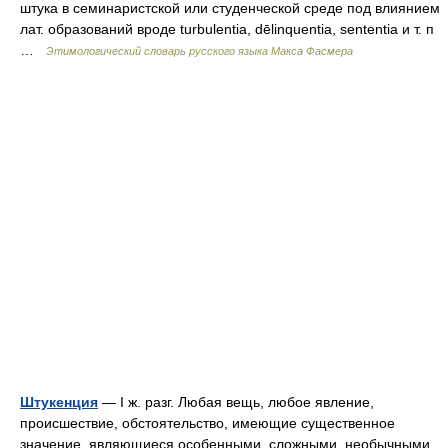
штука в семинаристской или студенческой среде под влиянием
лат. образований вроде turbulentia, dēlinquentia, sententia и т. п
…
Этимологический словарь русского языка Макса Фасмера
Штукенция
— I ж. разг. Любая вещь, любое явление,
происшествие, обстоятельство, имеющие существенное
значение, являющиеся особенными, сложными, необычными,