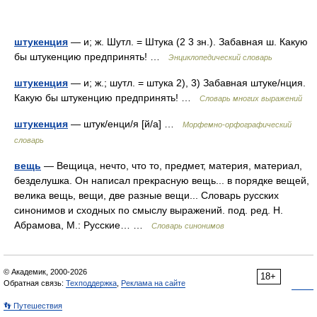
штукенция
— и; ж. Шутл. = Штука (2 3 зн.). Забавная ш. Какую
бы штукенцию предпринять! …
Энциклопедический словарь
штукенция
— и; ж.; шутл. = штука 2), 3) Забавная штуке/нция.
Какую бы штукенцию предпринять! …
Словарь многих выражений
штукенция
— штук/енци/я [й/а] …
Морфемно-орфографический
словарь
вещь
— Вещица, нечто, что то, предмет, материя, материал,
безделушка. Он написал прекрасную вещь... в порядке вещей,
велика вещь, вещи, две разные вещи... Словарь русских
синонимов и сходных по смыслу выражений. под. ред. Н.
Абрамова, М.: Русские… …
Словарь синонимов
© Академик, 2000-2026
18+
Обратная связь:
Техподдержка
,
Реклама на сайте
👣 Путешествия