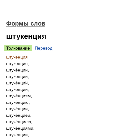
Формы слов
штукенция
Толкование
Перевод
штукенция
штуке́нция,
штуке́нции,
штуке́нции,
штуке́нций,
штуке́нции,
штуке́нциям,
штуке́нцию,
штуке́нции,
штуке́нцией,
штуке́нциею,
штуке́нциями,
штуке́нции,