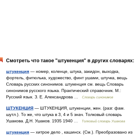
Смотреть что такое "штукенция" в других словарях:
штукенция
— номер, коленце, штука, закидон, выходка,
фортель, фитюлька, художество, финт ушами, штучка, вещь
Словарь русских синонимов. штукенция см. вещь Словарь
синонимов русского языка. Практический справочник. М.:
Русский язык. З. Е. Александрова …
Словарь синонимов
ШТУКЕНЦИЯ
— ШТУКЕНЦИЯ, штукенции, жен. (разг. фам.
шутл.). То же, что штука в 3, 4 и 5 знач. Толковый словарь
Ушакова. Д.Н. Ушаков. 1935 1940 …
Толковый словарь Ушакова
штукенция
— хитрое дело , кашинск. (См.). Преобразовано из