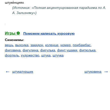
штуке́нциях
(Источник: «Полная акцентуированная парадигма по А.
А. Зализняку»)
.
Игры ⚽
Поможем написать курсовую
Синонимы
:
вещь
,
выходка
,
закидон
,
коленце
,
номер
,
прибамбас
,
фиговина
,
фигулина
,
фигулька
,
финт ушами
,
фитюлька
,
фортель
,
художество
,
штука
,
штучка
штукатурщик
штуковина