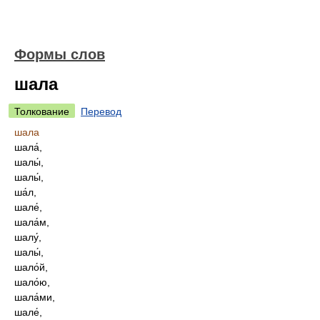
Формы слов
шала
Толкование
Перевод
шала
шала́,
шалы́,
шалы́,
ша́л,
шале́,
шала́м,
шалу́,
шалы́,
шало́й,
шало́ю,
шала́ми,
шале́,