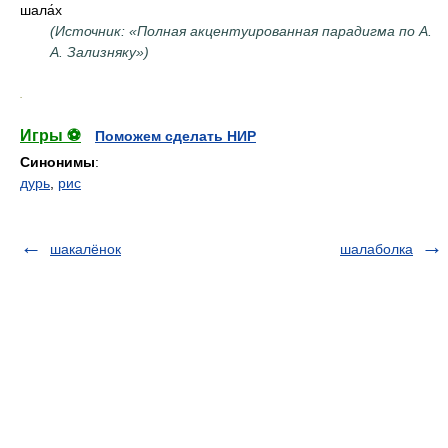
шала́х
(Источник: «Полная акцентуированная парадигма по А.
А. Зализняку»)
.
Игры ⚽
Поможем сделать НИР
Синонимы
:
дурь
,
рис
шакалёнок
шалаболка