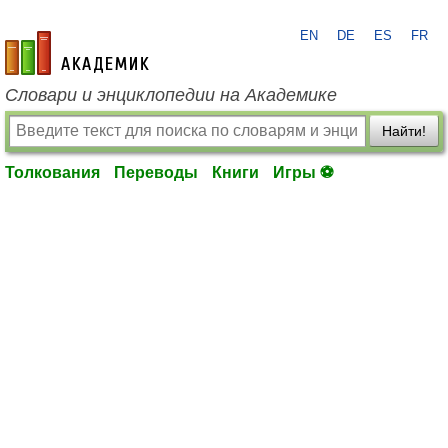
EN
DE
ES
FR
academic.ru
Словари и энциклопедии на Академике
Найти!
Толкования
Переводы
Книги
Игры ⚽