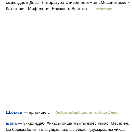
созвездием Девы. Литература Стивен Бертман «Месопотамия»
Категория: Мифология Ближнего Востока …
Википедия
Шалаєв
— прізвище …
Орфографічний словник української мови
шала
— ұйқас әдеб. Ұйқасы онша мықты емес ұйқас. Мәселен,
біз бәріміз білетін егіз ұйқас, шалыс ұйқас, қаусырмалы ұйқас,