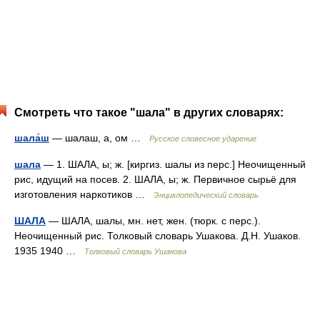
Смотреть что такое "шала" в других словарях:
шала́ш
— шалаш, а, ом …
Русское словесное ударение
шала
— 1. ШАЛА, ы; ж. [киргиз. шалы из перс.] Неочищенный
рис, идущий на посев. 2. ШАЛА, ы; ж. Первичное сырьё для
изготовления наркотиков …
Энциклопедический словарь
ШАЛА
— ШАЛА, шалы, мн. нет, жен. (тюрк. с перс.).
Неочищенный рис. Толковый словарь Ушакова. Д.Н. Ушаков.
1935 1940 …
Толковый словарь Ушакова