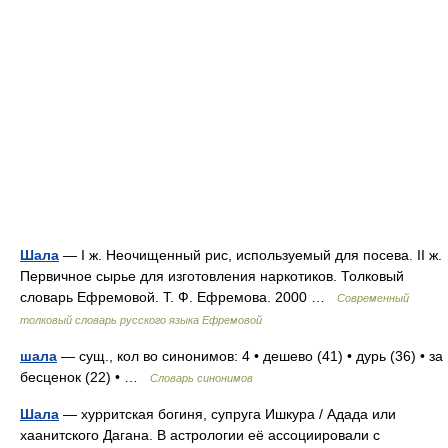
Шала
— I ж. Неочищенный рис, используемый для посева. II ж.
Первичное сырье для изготовления наркотиков. Толковый
словарь Ефремовой. Т. Ф. Ефремова. 2000 …
Современный
толковый словарь русского языка Ефремовой
шала
— сущ., кол во синонимов: 4 • дешево (41) • дурь (36) • за
бесценок (22) • …
Словарь синонимов
Шала
— хурритская богиня, супруга Ишкура / Адада или
хаанитского Дагана. В астрологии её ассоциировали с