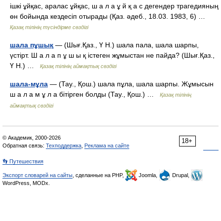
ішкі ұйқас, аралас ұйқас, ш а л а ұ й қ а с дегендер трагедияның
өн бойында кездесіп отырады (Қаз. әдеб., 18.03. 1983, 6) …
Қазақ тілінің түсіндірме сөздігі
шала пұшық
— (Шығ.Қаз., Ү Н.) шала пала, шала шарпы,
үстірт. Ш а л а п ұ ш ы қ істеген жұмыстан не пайда? (Шығ.Қаз.,
Ү Н.) …
Қазақ тілінің аймақтық сөздігі
шала-мұла
— (Тау., Қош.) шала пұла, шала шарпы. Жұмысын
ш а л а м ұ л а бітірген болды (Тау., Қош.) …
Қазақ тілінің
аймақтық сөздігі
© Академик, 2000-2026
18+
Обратная связь:
Техподдержка
,
Реклама на сайте
👣 Путешествия
Экспорт словарей на сайты
, сделанные на PHP,
Joomla,
Drupal,
WordPress, MODx.