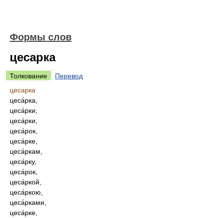
Формы слов
цесарка
Толкование
Перевод
цесарка
цеса́рка,
цеса́рки,
цеса́рки,
цеса́рок,
цеса́рке,
цеса́ркам,
цеса́рку,
цеса́рок,
цеса́ркой,
цеса́ркою,
цеса́рками,
цеса́рке,