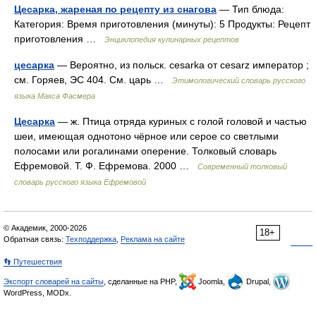
Цесарка, жареная по рецепту из снагова
— Тип блюда:
Категория: Время приготовления (минуты): 5 Продукты: Рецепт
приготовления …
Энциклопедия кулинарных рецептов
цесарка
— Вероятно, из польск. сеsаrkа от сеsаrz император ;
см. Горяев, ЭС 404. См. царь …
Этимологический словарь русского
языка Макса Фасмера
Цесарка
— ж. Птица отряда куриных с голой головой и частью
шеи, имеющая однотоно чёрное или серое со светлыми
полосами или рогалинами оперение. Толковый словарь
Ефремовой. Т. Ф. Ефремова. 2000 …
Современный толковый
словарь русского языка Ефремовой
© Академик, 2000-2026
18+
Обратная связь:
Техподдержка
,
Реклама на сайте
👣 Путешествия
Экспорт словарей на сайты
, сделанные на PHP,
Joomla,
Drupal,
WordPress, MODx.