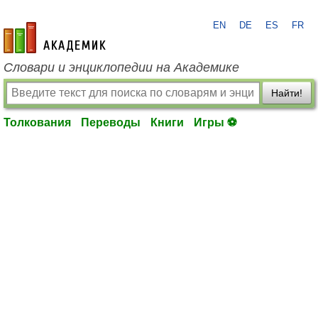
EN
DE
ES
FR
academic.ru
Словари и энциклопедии на Академике
Найти!
Толкования
Переводы
Книги
Игры ⚽