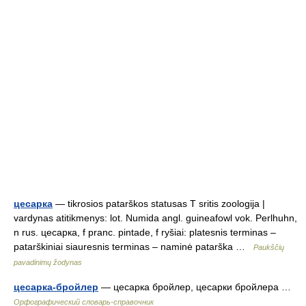
цесарка
— tikrosios patarškos statusas T sritis zoologija |
vardynas atitikmenys: lot. Numida angl. guineafowl vok. Perlhuhn,
n rus. цесарка, f pranc. pintade, f ryšiai: platesnis terminas –
patarškiniai siauresnis terminas – naminė patarška …
Paukščių
pavadinimų žodynas
цесарка-бройлер
— цесарка бройлер, цесарки бройлера …
Орфографический словарь-справочник