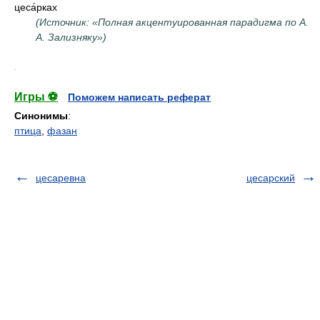
цеса́рках
(Источник: «Полная акцентуированная парадигма по А.
А. Зализняку»)
.
Игры ⚽
Поможем написать реферат
Синонимы
:
птица
,
фазан
цесаревна
цесарский