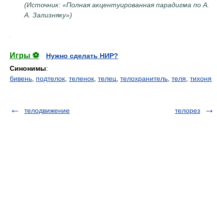
(Источник: «Полная акцентуированная парадигма по А.
А. Зализняку»)
.
Игры ⚽
Нужно сделать НИР?
Синонимы
:
бивень
,
подтелок
,
теленок
,
телец
,
телохранитель
,
теля
,
тихоня
телодвижение
телорез