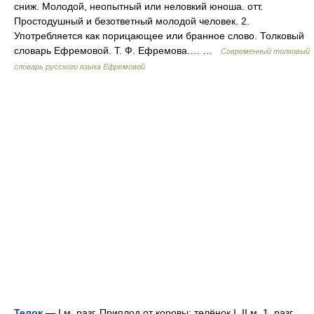
сниж. Молодой, неопытный или неловкий юноша. отт.
Простодушный и безответный молодой человек. 2.
Употребляется как порицающее или бранное слово. Толковый
словарь Ефремовой. Т. Ф. Ефремова.… …
Современный толковый
словарь русского языка Ефремовой
Телок
— I м. разг. Приплод от коровы; телёнок I. II м. 1. разг.