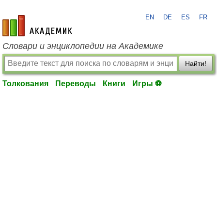
EN
DE
ES
FR
academic.ru
Словари и энциклопедии на Академике
Найти!
Толкования
Переводы
Книги
Игры ⚽