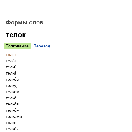
Формы слов
телок
Толкование
Перевод
телок
тело́к,
телки́,
телка́,
телко́в,
телку́,
телка́м,
телка́,
телко́в,
телко́м,
телка́ми,
телке́,
телка́х