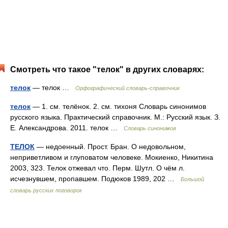
Смотреть что такое "телок" в других словарях:
телок
— телок …
Орфографический словарь-справочник
телок
— 1. см. телёнок. 2. см. тихоня Словарь синонимов
русского языка. Практический справочник. М.: Русский язык. З.
Е. Александрова. 2011. телок …
Словарь синонимов
ТЕЛОК
— недоенный. Прост. Бран. О недовольном,
неприветливом и глуповатом человеке. Мокиенко, Никитина
2003, 323. Телок отжевал что. Перм. Шутл. О чём л.
исчезнувшем, пропавшем. Подюков 1989, 202 …
Большой
словарь русских поговорок