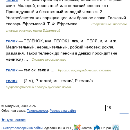
сниж. Молодой, неопытный или неловкий юноша. отт.
Простодушный и безответный молодой человек. 2.
Употребляется как порицающее или бранное слово. Толковый
словарь Ефремовой. Т. Ф. Ефремова.… …
Современный толковый
словарь русского языка Ефремовой
телок
— ТЕЛЁНОК, нка, ТЕЛОК1, лка, м., ТЕЛЯ, и, м. и ж.
Медлительный, нерешительный, робкий человек; рохля,
размазня. Такой телёнок до пенсии в девках просидит (не
женится) …
Словарь русского арго
телок
— тел ок, телк а …
Русский орфографический словарь
телок
— (2 м), Р. телка/; мн. телки/, Р. телко/в …
Орфографический словарь русского языка
© Академик, 2000-2026
18+
Обратная связь:
Техподдержка
,
Реклама на сайте
👣 Путешествия
Экспорт словарей на сайты
, сделанные на PHP,
Joomla,
Drupal,