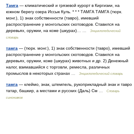
Тамга
— климатический и грязевой курорт в Киргизии, на
южном берегу озера Иссык Куль. * * * ТАМГА ТАМГА (тюрк.
монг.), 1) знак собственности (тавро), имевший
распространение у монгольских скотоводов. Ставился на
деревьях, оружии, на коже (шкурах)… …
Энциклопедический
словарь
тамга
— (тюрк. монг.), 1) знак собственности (тавро), имевший
распространение у монгольских скотоводов. Ставился на
деревьях, оружии, коже (шкурах) животных и др. 2) Денежный
налог, взимавшийся с торговли, ремесла, различных
промыслов в некоторых странах …
Энциклопедический словарь
тамга
— клеймо, знак, штемпель, рукоприкладный знак и тавро
татар, башкир, а местами и русских (Даль) См …
Словарь
синонимов