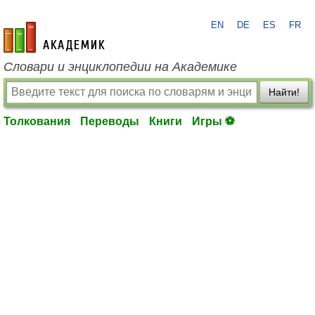
EN
DE
ES
FR
academic.ru
Словари и энциклопедии на Академике
Найти!
Толкования
Переводы
Книги
Игры ⚽