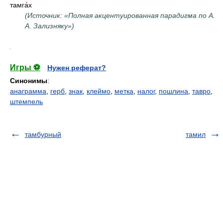
тамга́х
(Источник: «Полная акцентуированная парадигма по А.
А. Зализняку»)
.
Игры ⚽
Нужен реферат?
Синонимы
:
анаграмма
,
герб
,
знак
,
клеймо
,
метка
,
налог
,
пошлина
,
тавро
,
штемпель
тамбурный
тамил