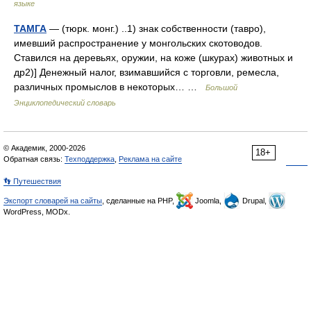
языке
ТАМГА
— (тюрк. монг.) ..1) знак собственности (тавро),
имевший распространение у монгольских скотоводов.
Ставился на деревьях, оружии, на коже (шкурах) животных и
др2)] Денежный налог, взимавшийся с торговли, ремесла,
различных промыслов в некоторых… …
Большой
Энциклопедический словарь
© Академик, 2000-2026
18+
Обратная связь:
Техподдержка
,
Реклама на сайте
👣 Путешествия
Экспорт словарей на сайты
, сделанные на PHP,
Joomla,
Drupal,
WordPress, MODx.