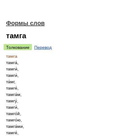
Формы слов
тамга
Толкование
Перевод
тамга
тамга́,
тамги́,
тамги́,
та́мг,
тамге́,
тамга́м,
тамгу́,
тамги́,
тамго́й,
тамго́ю,
тамга́ми,
тамге́,