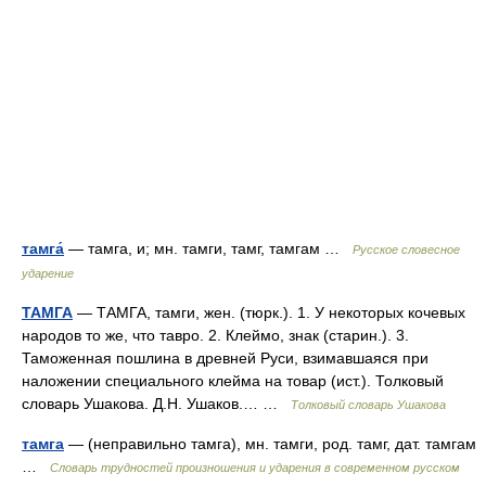
тамга́
— тамга, и; мн. тамги, тамг, тамгам …
Русское словесное
ударение
ТАМГА
— ТАМГА, тамги, жен. (тюрк.). 1. У некоторых кочевых
народов то же, что тавро. 2. Клеймо, знак (старин.). 3.
Таможенная пошлина в древней Руси, взимавшаяся при
наложении специального клейма на товар (ист.). Толковый
словарь Ушакова. Д.Н. Ушаков.… …
Толковый словарь Ушакова
тамга
— (неправильно тамга), мн. тамги, род. тамг, дат. тамгам
…
Словарь трудностей произношения и ударения в современном русском