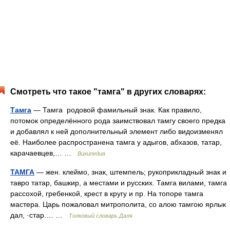
Смотреть что такое "тамга" в других словарях:
Тамга
— Тамга родовой фамильный знак. Как правило,
потомок определённого рода заимствовал тамгу своего предка
и добавлял к ней дополнительный элемент либо видоизменял
её. Наиболее распространена тамга у адыгов, абхазов, татар,
карачаевцев,… …
Википедия
ТАМГА
— жен. клеймо, знак, штемпель; рукоприкладный знак и
тавро татар, башкир, а местами и русских. Тамга вилами, тамга
рассохой, гребенкой, крест в кругу и пр. На топоре тамга
мастера. Царь пожаловал митрополита, со алою тамгою ярлык
дал, ·стар.… …
Толковый словарь Даля