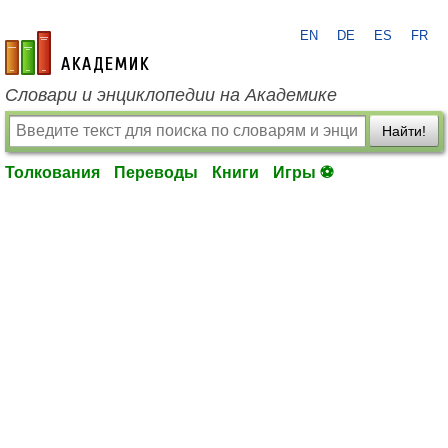
EN
DE
ES
FR
academic.ru
Словари и энциклопедии на Академике
Найти!
Толкования
Переводы
Книги
Игры ⚽