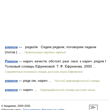
рядком
— рядко/м Сядем рядком, поговорим ладком
(погов.) …
Правописание трудных наречий
Рядком
— нареч. качеств. обстоят. разг. ласк. к нареч. рядом I
Толковый словарь Ефремовой. Т. Ф. Ефремова. 2000 …
Современный толковый словарь русского языка Ефремовой
рядком
— рядк ом, нареч …
Русский орфографический словарь
рядком
— нареч …
Орфографический словарь русского языка
© Академик, 2000-2026
18+
Обратная связь:
Техподдержка
,
Реклама на сайте