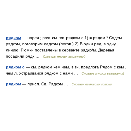
рядком
— нареч.; разг. см. тж. рядком с 1) = рядом * Сядем
рядком, поговорим ладком (погов.) 2) В один ряд, в одну
линию. Рюмки поставлены в серванте рядко/м. Деревья
посадили рядк …
Словарь многих выражений
рядком с
— см. рядком кем чем, в зн. предлога Рядом с кем ,
чем л. Устраивайся рядком с нами …
Словарь многих выражений
рядком
— присл. Св. Рядком …
Словник лемківскої говірки