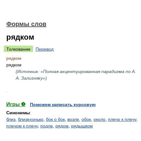
Формы слов
рядком
Толкование
Перевод
рядком
рядком
(Источник: «Полная акцентуированная парадигма по А.
А. Зализняку»)
.
Игры ⚽
Поможем написать курсовую
Синонимы
:
близ
,
близехонько
,
бок о бок
,
возле
,
обок
,
около
,
плечо к плечу
,
плечом к плечу
,
подле
,
рядом
,
рядышком