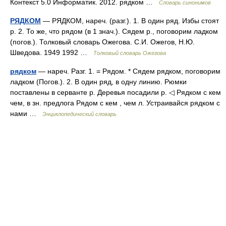
Контекст 5.0 Информатик. 2012. рядком …
Словарь синонимов
РЯДКОМ
— РЯДКОМ, нареч. (разг.). 1. В один ряд. Избы стоят
р. 2. То же, что рядом (в 1 знач.). Сядем р., поговорим ладком
(погов.). Толковый словарь Ожегова. С.И. Ожегов, Н.Ю.
Шведова. 1949 1992 …
Толковый словарь Ожегова
рядком
— нареч. Разг. 1. = Рядом. * Сядем рядком, поговорим
ладком (Погов.). 2. В один ряд, в одну линию. Рюмки
поставлены в серванте р. Деревья посадили р. ◁ Рядком с кем
чем, в зн. предлога Рядом с кем , чем л. Устраивайся рядком с
нами …
Энциклопедический словарь