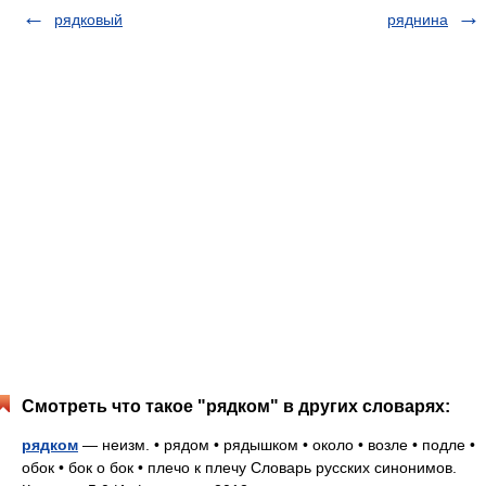
рядковый
ряднина
Смотреть что такое "рядком" в других словарях:
рядком
— неизм. • рядом • рядышком • около • возле • подле •
обок • бок о бок • плечо к плечу Словарь русских синонимов.