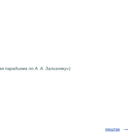
ая
парадигма
по
А
.
А
.
Зализняку
»)
рештак