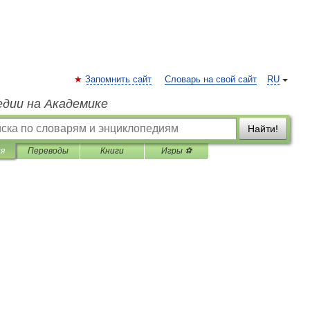
Запомнить сайт
Словарь на свой сайт
RU
едии на Академике
Найти!
ия
Переводы
Книги
Игры ⚽