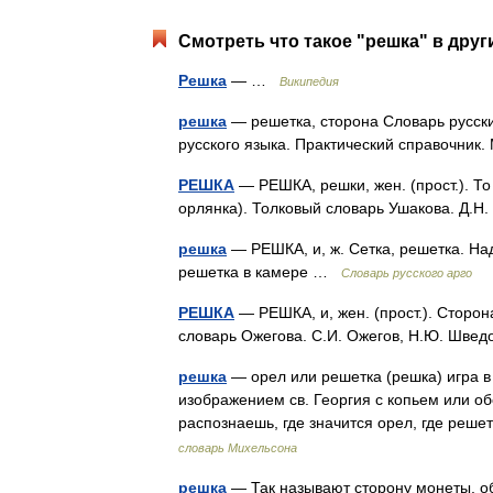
Смотреть что такое "решка" в друг
Решка
— …
Википедия
решка
— решетка, сторона Словарь русски
русского языка. Практический справочник.
РЕШКА
— РЕШКА, решки, жен. (прост.). То 
орлянка). Толковый словарь Ушакова. Д.Н
решка
— РЕШКА, и, ж. Сетка, решетка. Над
решетка в камере …
Словарь русского арго
РЕШКА
— РЕШКА, и, жен. (прост.). Сторо
словарь Ожегова. С.И. Ожегов, Н.Ю. Шве
решка
— орел или решетка (решка) игра в
изображением св. Георгия с копьем или о
распознаешь, где значится орел, где реш
словарь Михельсона
решка
— Так называют сторону монеты, об