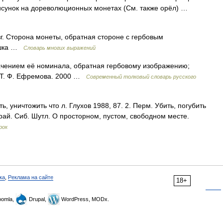
рисунок на дореволюционных монетах (См. также орёл) …
азг. Сторона монеты, обратная стороне с гербовым
решка …
Словарь многих выражений
ачением её номинала, обратная гербовому изображению;
. Т. Ф. Ефремова. 2000 …
Современный толковый словарь русского
ь, уничтожить что л. Глухов 1988, 87. 2. Перм. Убить, погубить
грай. Сиб. Шутл. О просторном, пустом, свободном месте.
рок
ка
,
Реклама на сайте
18+
omla,
Drupal,
WordPress, MODx.