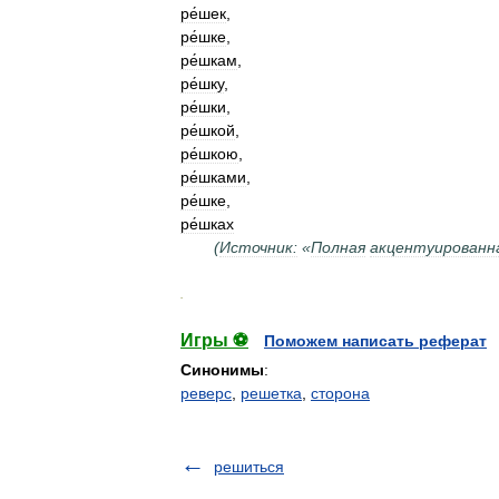
ре́шек
,
ре́шке
,
ре́шкам
,
ре́шку
,
ре́шки
,
ре́шкой
,
ре́шкою
,
ре́шками
,
ре́шке
,
ре́шках
(
Источник:
«
Полная
акцентуированн
.
Игры ⚽
Поможем написать реферат
Синонимы
:
реверс
,
решетка
,
сторона
решиться