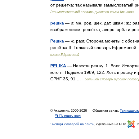
от решетка: так называли замысловатый 
Этимологический словарь русского языка Крылова
решка
— и; мн. род. шек, дат. шкам; ж.; р
изображением; решётка; аверс. орёл и 
Решка
— ж. разг. Сторона монеты с обозн
решётка II. Толковый словарь Ефремовой
языка Ефремовой
РЕШКА
— Навести решку. 1. Волг. Испортит
кого л. Подюков 1989, 122. Хоть в решку и
СРНГ 35, 91 …
Большой словарь русских погово
© Академик, 2000-2026
Обратная связь:
Техподдерж
👣 Путешествия
Экспорт словарей на сайты
, сделанные на PHP,
Jo