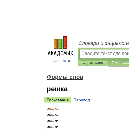
Словари и энциклоп
academic.ru
Формы слов
Толкован
Формы слов
решка
Толкование
Перевод
решка
ре́шка
,
ре́шки
,
ре́шки
,