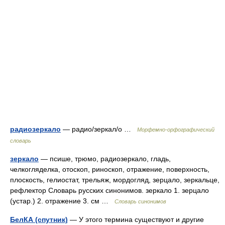
радиозеркало
— радио/зеркал/о …
Морфемно-орфографический
словарь
зеркало
— псише, трюмо, радиозеркало, гладь,
челкогляделка, отоскоп, риноскоп, отражение, поверхность,
плоскость, гелиостат, трельяж, мордогляд, зерцало, зеркальце,
рефлектор Словарь русских синонимов. зеркало 1. зерцало
(устар.) 2. отражение 3. см …
Словарь синонимов
БелКА (спутник)
— У этого термина существуют и другие