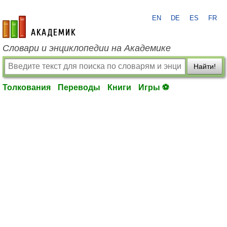
EN
DE
ES
FR
academic.ru
Словари и энциклопедии на Академике
Найти!
Толкования
Переводы
Книги
Игры ⚽