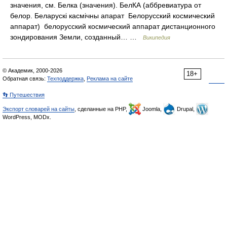
значения, см. Белка (значения). БелКА (аббревиатура от
белор. Беларускі касмічны апарат Белорусский космический
аппарат) белорусский космический аппарат дистанционного
зондирования Земли, созданный… …
Википедия
© Академик, 2000-2026
18+
Обратная связь:
Техподдержка
,
Реклама на сайте
👣 Путешествия
Экспорт словарей на сайты
, сделанные на PHP,
Joomla,
Drupal,
WordPress, MODx.