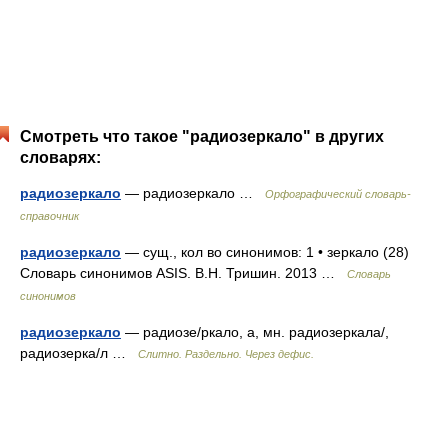
Смотреть что такое "радиозеркало" в других
словарях:
радиозеркало
— радиозеркало …
Орфографический словарь-
справочник
радиозеркало
— сущ., кол во синонимов: 1 • зеркало (28)
Словарь синонимов ASIS. В.Н. Тришин. 2013 …
Словарь
синонимов
радиозеркало
— радиозе/ркало, а, мн. радиозеркала/,
радиозерка/л …
Слитно. Раздельно. Через дефис.