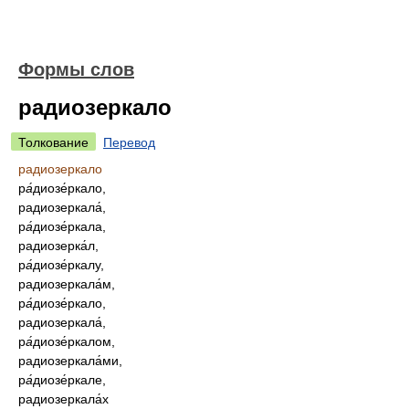
Формы слов
радиозеркало
Толкование
Перевод
радиозеркало
р
а́
диозе́ркало,
радиозеркала́,
р
а́
диозе́ркала,
радиозерка́л,
р
а́
диозе́ркалу,
радиозеркала́м,
р
а́
диозе́ркало,
радиозеркала́,
р
а́
диозе́ркалом,
радиозеркала́ми,
р
а́
диозе́ркале,
радиозеркала́х