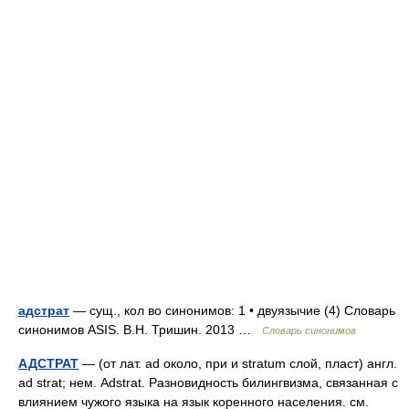
адстрат
— сущ., кол во синонимов: 1 • двуязычие (4) Словарь
синонимов ASIS. В.Н. Тришин. 2013 …
Словарь синонимов
АДСТРАТ
— (от лат. ad около, при и stratum слой, пласт) англ.
ad strat; нем. Adstrat. Разновидность билингвизма, связанная с
влиянием чужого языка на язык коренного населения. см.