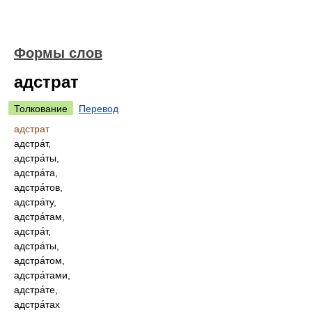
Формы слов
адстрат
Толкование
Перевод
адстрат
адстра́т,
адстра́ты,
адстра́та,
адстра́тов,
адстра́ту,
адстра́там,
адстра́т,
адстра́ты,
адстра́том,
адстра́тами,
адстра́те,
адстра́тах