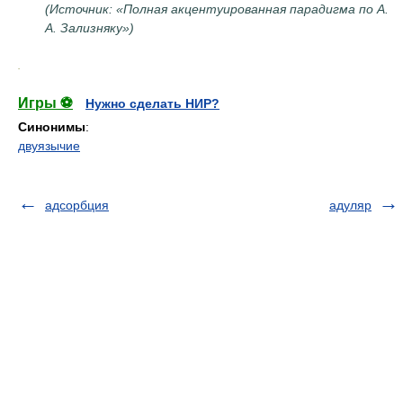
(Источник: «Полная акцентуированная парадигма по А.
А. Зализняку»)
.
Игры ⚽
Нужно сделать НИР?
Синонимы
:
двуязычие
адсорбция
адуляр