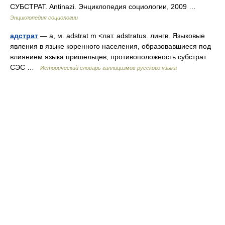
СУБСТРАТ. Antinazi. Энциклопедия социологии, 2009 …
Энциклопедия социологии
адстрат
— а, м. adstrat m <лат. adstratus. лингв. Языковые
явления в языке коренного населения, образовавшиеся под
влиянием языка пришельцев; противоположность субстрат.
СЭС …
Исторический словарь галлицизмов русского языка