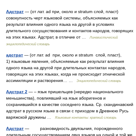
Адстрат
— (от лат. ad при, около и stratum слой, пласт)
совокупность черт языковой системы, объясняемых как
результат влияния одного языка на другой в условиях
длительного сосуществования и контактов народов, говорящих
на этих языках. Адстрат, в отличие от …
Лингвистический
энциклопедический словарь
адстрат
— (от лат. ad при, около и stratum слой, пласт),
1) языковые явления, объясняемые как результат влияния
одного языка на другой при длительных контактах народов,
говорящих на этих языках, когда не происходит этнической
ассимиляции и растворения… …
Энциклопедический словарь
Адстрат 2
— – язык пришельцев (нередко национального
меньшинства), повлиявший на язык аборигенов и
сохранившийся в качестве соседнего языка. Ср. скандинавский
адстрат в русском языке в связи с приходом в Древнюю Русь
варяжской дружины …
Языковые контакты: краткий словарь
Адстрат
— разновидность двуязычия, порожденного
длительным сосуществованием двух языков на одной и той же