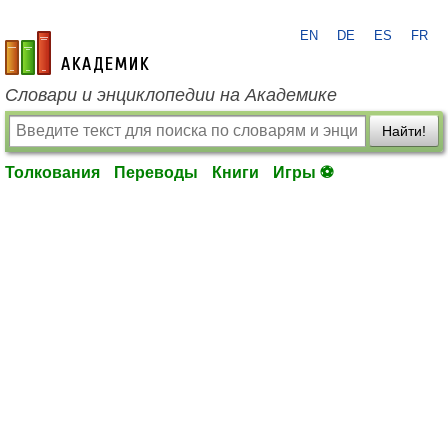
EN
DE
ES
FR
academic.ru
Словари и энциклопедии на Академике
Найти!
Толкования
Переводы
Книги
Игры ⚽