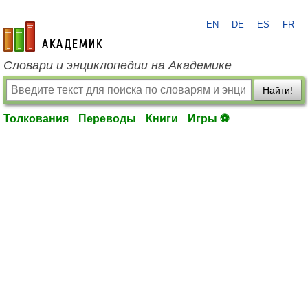
EN
DE
ES
FR
academic.ru
Словари и энциклопедии на Академике
Найти!
Толкования
Переводы
Книги
Игры ⚽