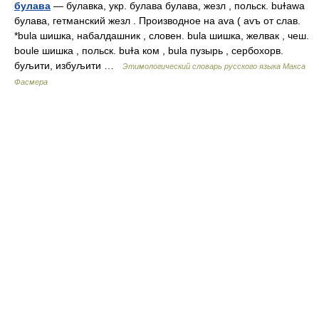
булава
— булавка, укр. булава булава, жезл , польск. buɫawa
булава, гетманский жезл . Производное на ava ( avъ от слав.
*bula шишка, набалдашник , словен. bula шишка, желвак , чеш.
boule шишка , польск. buɫa ком , bula пузырь , сербохорв.
буљити, избуљити …
Этимологический словарь русского языка Макса
Фасмера