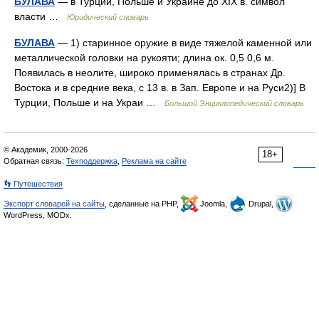
БУЛАВА
— в Турции, Польше и Украине до XIX в. символ
власти …
Юридический словарь
БУЛАВА
— 1) старинное оружие в виде тяжелой каменной или
металлической головки на рукояти; длина ок. 0,5 0,6 м.
Появилась в неолите, широко применялась в странах Др.
Востока и в средние века, с 13 в. в Зап. Европе и на Руси2)] В
Турции, Польше и на Украи …
Большой Энциклопедический словарь
© Академик, 2000-2026
18+
Обратная связь:
Техподдержка
,
Реклама на сайте
👣 Путешествия
Экспорт словарей на сайты
, сделанные на PHP,
Joomla,
Drupal,
WordPress, MODx.