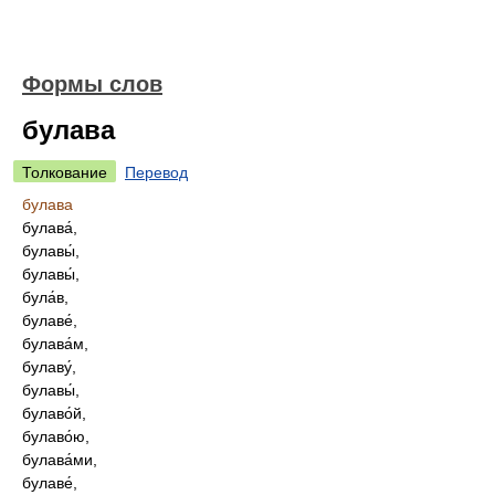
Формы слов
булава
Толкование
Перевод
булава
булава́,
булавы́,
булавы́,
була́в,
булаве́,
булава́м,
булаву́,
булавы́,
булаво́й,
булаво́ю,
булава́ми,
булаве́,