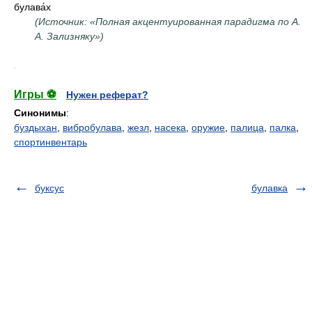
булава́х
(Источник: «Полная акцентуированная парадигма по А.
А. Зализняку»)
.
Игры ⚽
Нужен реферат?
Синонимы
:
буздыхан
,
вибробулава
,
жезл
,
насека
,
оружие
,
палица
,
палка
,
спортинвентарь
буксус
булавка