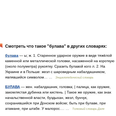
Смотреть что такое "булава" в других словарях:
булава
— ы; ж. 1. Старинное ударное оружие в виде тяжёлой
каменной или металлической головки, насаженной на короткую
(около полуметра) рукоятку. Сразить булавой кого л. 2. На
Украине и в Польше: жезл с шаровидным набалдашником,
являвшийся символом… …
Энциклопедический словарь
БУЛАВА
— жен. набалдашник, головка; | палица, как оружие,
закомлястая дубинка или кистень. | Такое же оружие, как знак
начальственной власти, буздыхан, жезл, бунчук,
сохранившийся при Донском войске; быть при булаве, при
атамане, при штабе. У малорос.… …
Толковый словарь Даля