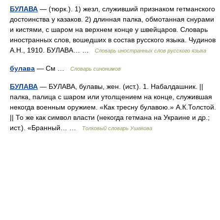
БУЛАВА
— (тюрк.). 1) жезл, служивший признаком гетманского
достоинства у казаков. 2) длинная палка, обмотанная снурами
и кистями, с шаром на верхнем конце у швейцаров. Словарь
иностранных слов, вошедших в состав русского языка. Чудинов
А.Н., 1910. БУЛАВА… …
Словарь иностранных слов русского языка
булава
— См …
Словарь синонимов
БУЛАВА
— БУЛАВА, булавы, жен. (ист.). 1. Набалдашник. ||
палка, палица с шаром или утолщением на конце, служившая
некогда военным оружием. «Как тресну булавою.» А.К.Толстой.
|| То же как символ власти (некогда гетмана на Украине и др.;
ист.). «Бранный… …
Толковый словарь Ушакова