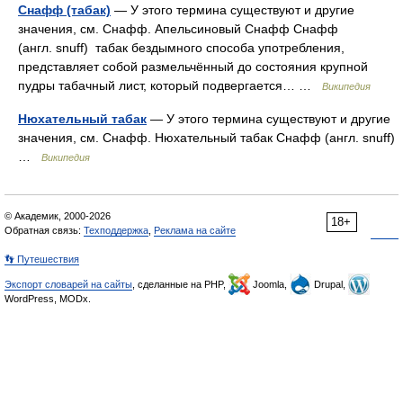
Снафф (табак)
— У этого термина существуют и другие
значения, см. Снафф. Апельсиновый Снафф Снафф
(англ. snuff) табак бездымного способа употребления,
представляет собой размельчённый до состояния крупной
пудры табачный лист, который подвергается… …
Википедия
Нюхательный табак
— У этого термина существуют и другие
значения, см. Снафф. Нюхательный табак Снафф (англ. snuff)
…
Википедия
© Академик, 2000-2026
18+
Обратная связь:
Техподдержка
,
Реклама на сайте
👣 Путешествия
Экспорт словарей на сайты
, сделанные на PHP,
Joomla,
Drupal,
WordPress, MODx.