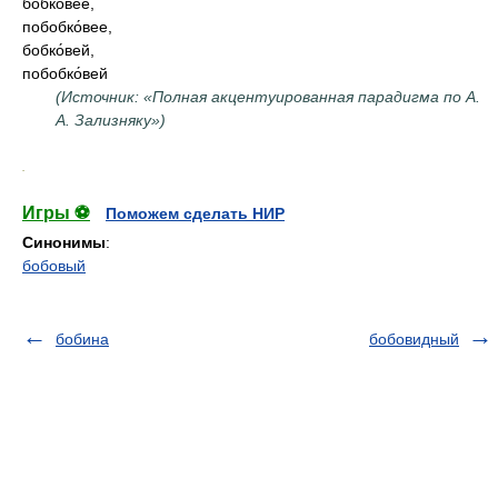
бобко́вее,
побобко́вее,
бобко́вей,
побобко́вей
(Источник: «Полная акцентуированная парадигма по А.
А. Зализняку»)
.
Игры ⚽
Поможем сделать НИР
Синонимы
:
бобовый
бобина
бобовидный