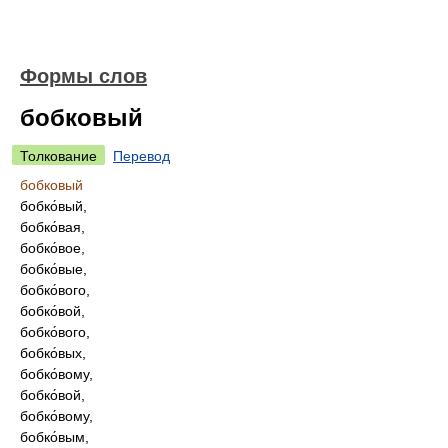
Формы слов
бобковый
Толкование
Перевод
бобковый
бобко́вый,
бобко́вая,
бобко́вое,
бобко́вые,
бобко́вого,
бобко́вой,
бобко́вого,
бобко́вых,
бобко́вому,
бобко́вой,
бобко́вому,
бобко́вым,