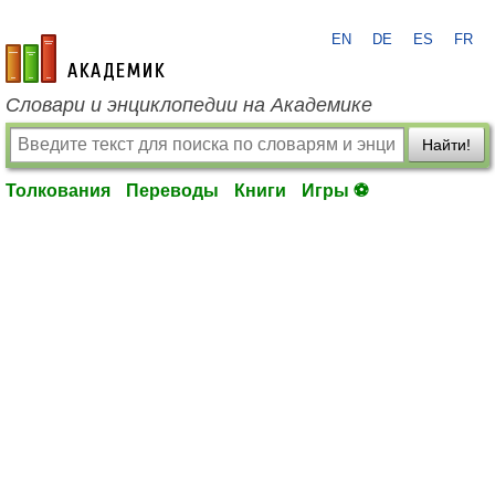
EN
DE
ES
FR
academic.ru
Словари и энциклопедии на Академике
Найти!
Толкования
Переводы
Книги
Игры ⚽