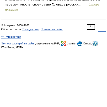
переменчивость, своенравие Словарь русских… …
Словарь
синонимов
© Академик, 2000-2026
18+
Обратная связь:
Техподдержка
,
Реклама на сайте
👣 Путешествия
Экспорт словарей на сайты
, сделанные на PHP,
Joomla,
Drupal,
WordPress, MODx.