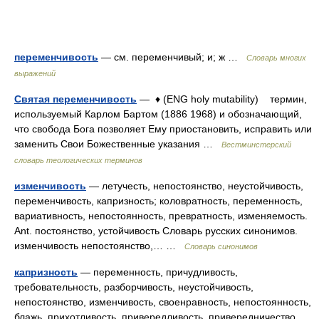
переменчивость
— см. переменчивый; и; ж …
Словарь многих
выражений
Святая переменчивость
— ♦ (ENG holy mutability) термин,
используемый Карлом Бартом (1886 1968) и обозначающий,
что свобода Бога позволяет Ему приостановить, исправить или
заменить Свои Божественные указания …
Вестминстерский
словарь теологических терминов
изменчивость
— летучесть, непостоянство, неустойчивость,
переменчивость, капризность; коловратность, переменность,
вариативность, непостоянность, превратность, изменяемость.
Ant. постоянство, устойчивость Словарь русских синонимов.
изменчивость непостоянство,… …
Словарь синонимов
капризность
— переменность, причудливость,
требовательность, разборчивость, неустойчивость,
непостоянство, изменчивость, своенравность, непостоянность,
блажь, прихотливость, привередливость, привередничество,