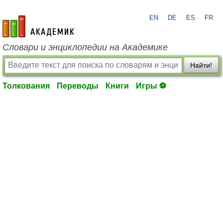
EN
DE
ES
FR
academic.ru
Словари и энциклопедии на Академике
Найти!
Толкования
Переводы
Книги
Игры ⚽