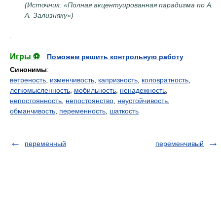
(Источник: «Полная акцентуированная парадигма по А.
А. Зализняку»)
.
Игры ⚽
Поможем решить контрольную работу
Синонимы
:
ветреность
,
изменчивость
,
капризность
,
коловратность
,
легкомысленность
,
мобильность
,
ненадежность
,
непостоянность
,
непостоянство
,
неустойчивость
,
обманчивость
,
переменность
,
шаткость
переменный
переменчивый