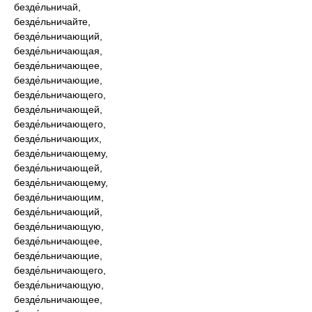
безде́льничай,
безде́льничайте,
безде́льничающий,
безде́льничающая,
безде́льничающее,
безде́льничающие,
безде́льничающего,
безде́льничающей,
безде́льничающего,
безде́льничающих,
безде́льничающему,
безде́льничающей,
безде́льничающему,
безде́льничающим,
безде́льничающий,
безде́льничающую,
безде́льничающее,
безде́льничающие,
безде́льничающего,
безде́льничающую,
безде́льничающее,