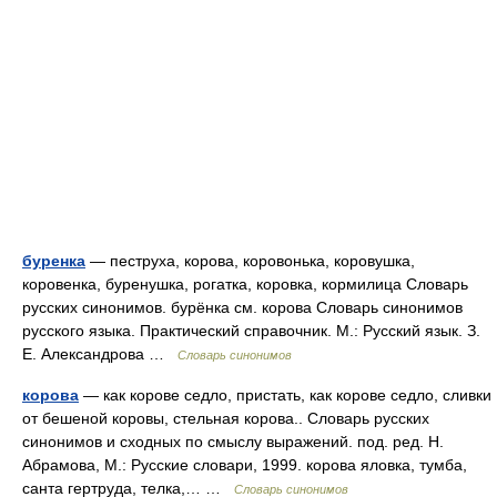
буренка
— пеструха, корова, коровонька, коровушка,
коровенка, буренушка, рогатка, коровка, кормилица Словарь
русских синонимов. бурёнка см. корова Словарь синонимов
русского языка. Практический справочник. М.: Русский язык. З.
Е. Александрова …
Словарь синонимов
корова
— как корове седло, пристать, как корове седло, сливки
от бешеной коровы, стельная корова.. Словарь русских
синонимов и сходных по смыслу выражений. под. ред. Н.
Абрамова, М.: Русские словари, 1999. корова яловка, тумба,
санта гертруда, телка,… …
Словарь синонимов