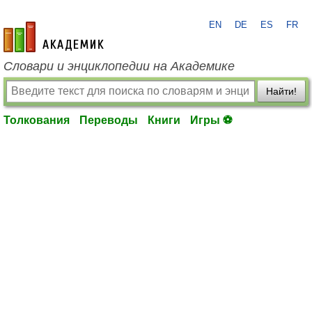
EN
DE
ES
FR
academic.ru
Словари и энциклопедии на Академике
Найти!
Толкования
Переводы
Книги
Игры ⚽