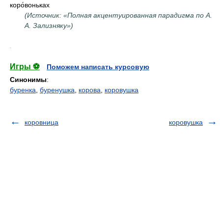
коро́воньках
(Источник: «Полная акцентуированная парадигма по А.
А. Зализняку»)
.
Игры ⚽
Поможем написать курсовую
Синонимы
:
буренка
,
буренушка
,
корова
,
коровушка
коровница
коровушка