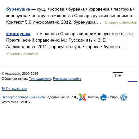
буренушка
— сущ. • корова • буренка • коровенка • пеструха •
коровушка • пеструшка • коровка Словарь русских синонимов.
Контекст 5.0 Информатик. 2012. буренушка …
Словарь синонимов
коровушка
— см. корова Словарь синонимов русского языка.
Практический справочник. М.: Русский язык. З. Е.
Александрова. 2011. коровушка сущ. • корова • буренка …
Словарь синонимов
© Академик, 2000-2026
18+
Обратная связь:
Техподдержка
,
Реклама на сайте
👣 Путешествия
Экспорт словарей на сайты
, сделанные на PHP,
Joomla,
Drupal,
WordPress, MODx.