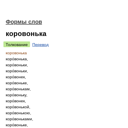
Формы слов
коровонька
Толкование
Перевод
коровонька
коро́вонька,
коро́воньки,
коро́воньки,
коро́вонек,
коро́воньке,
коро́вонькам,
коро́воньку,
коро́вонек,
коро́вонькой,
коро́вонькою,
коро́воньками,
коро́воньке,