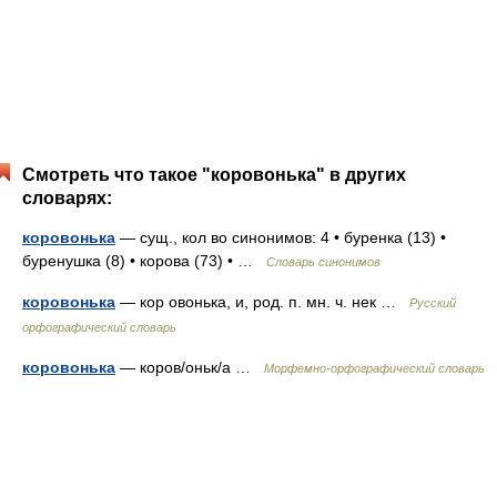
Смотреть что такое "коровонька" в других
словарях:
коровонька
— сущ., кол во синонимов: 4 • буренка (13) •
буренушка (8) • корова (73) • …
Словарь синонимов
коровонька
— кор овонька, и, род. п. мн. ч. нек …
Русский
орфографический словарь
коровонька
— коров/оньк/а …
Морфемно-орфографический словарь