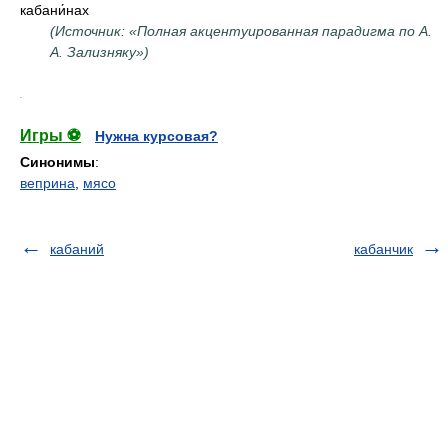
кабани́нах
(Источник: «Полная акцентуированная парадигма по А.
А. Зализняку»)
.
Игры ⚽
Нужна курсовая?
Синонимы
:
веприна
,
мясо
кабаний
кабанчик