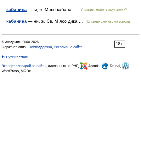
кабанина
— ы; ж. Мясо кабана …
Словарь многих выражений
кабанина
— ни, ж. Св. М ясо дика …
Словник лемківскої говірки
© Академик, 2000-2026
18+
Обратная связь:
Техподдержка
,
Реклама на сайте
👣 Путешествия
Экспорт словарей на сайты
, сделанные на PHP,
Joomla,
Drupal,
WordPress, MODx.