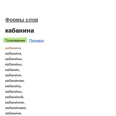
Формы слов
кабанина
Толкование
Перевод
кабанина
кабани́на,
кабани́ны,
кабани́ны,
кабани́н,
кабани́не,
кабани́нам,
кабани́ну,
кабани́ны,
кабани́ной,
кабани́ною,
кабани́нами,
кабани́не,