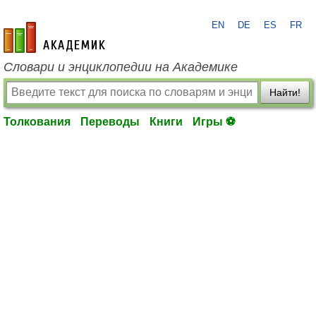
EN
DE
ES
FR
academic.ru
Словари и энциклопедии на Академике
Найти!
Толкования
Переводы
Книги
Игры ⚽