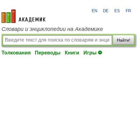
EN
DE
ES
FR
academic.ru
Словари и энциклопедии на Академике
Найти!
Толкования
Переводы
Книги
Игры ⚽