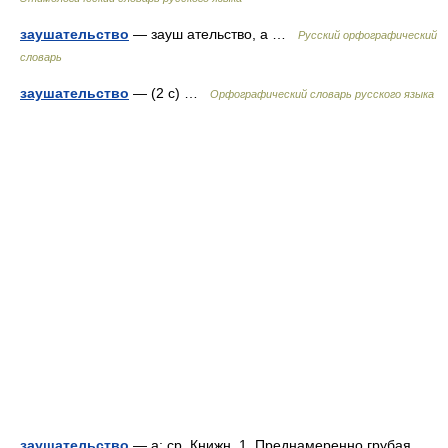
заушательство
— зауш ательство, а …
Русский орфографический
словарь
заушательство
— (2 с) …
Орфографический словарь русского языка
заушательство
— а; ср. Книжн. 1. Преднамеренно грубая,