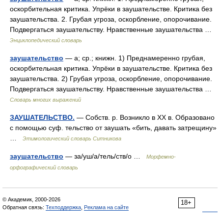
оскорбительная критика. Упрёки в заушательстве. Критика без
заушательства. 2. Грубая угроза, оскорбление, опорочивание.
Подвергаться заушательству. Нравственные заушательства …
Энциклопедический словарь
заушательство
— а; ср.; книжн. 1) Преднамеренно грубая,
оскорбительная критика. Упрёки в заушательстве. Критика без
заушательства. 2) Грубая угроза, оскорбление, опорочивание.
Подвергаться заушательству. Нравственные заушательства …
Словарь многих выражений
ЗАУШАТЕЛЬСТВО.
— Собств. р. Возникло в XX в. Образовано
с помощью суф. тельство от заушать «бить, давать затрещину»
…
Этимологический словарь Ситникова
заушательство
— за/уш/а/тель/ств/о …
Морфемно-
орфографический словарь
© Академик, 2000-2026
18+
Обратная связь:
Техподдержка
,
Реклама на сайте