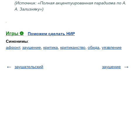
(Источник: «Полная акцентуированная парадигма по А.
А. Зализняку»)
.
Игры ⚽
Поможем сделать НИР
Синонимы
:
афронт
,
заушение
,
критика
,
критиканство
,
обида
,
уязвление
заушательский
заушение