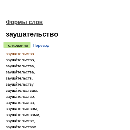
Формы слов
заушательство
Толкование
Перевод
заушательство
зауша́тельство,
зауша́тельства,
зауша́тельства,
зауша́тельств,
зауша́тельству,
зауша́тельствам,
зауша́тельство,
зауша́тельства,
зауша́тельством,
зауша́тельствами,
зауша́тельстве,
зауша́тельствах