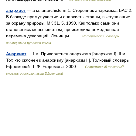
анархист
— а м. anarchiste m.1. Сторонник анархизма. БАС 2.
В блокаде примут участие и анархисты страны, выступающие
за охрану природы. МК 31. 5. 1990. Как только сами они
становились меньшинством, происходила немедленная
перемена декораций. Ленинцы… …
Исторический словарь
галлицизмов русского языка
Анархист
— I м. Приверженец анархизма [анархизм I]. II м.
Тот, кто склонен к анархизму [анархизм II]. Толковый словарь
Ефремовой. Т. Ф. Ефремова. 2000 …
Современный толковый
словарь русского языка Ефремовой