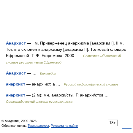
Анархист
— I м. Приверженец анархизма [анархизм I]. II м.
Тот, кто склонен к анархизму [анархизм II]. Толковый словарь
Ефремовой. Т. Ф. Ефремова. 2000 …
Современный толковый
словарь русского языка Ефремовой
Анархист
— …
Википедия
анархист
— анарх ист, а …
Русский орфографический словарь
анархист
— (2 м); мн. анархи/сты, Р. анархи/стов …
Орфографический словарь русского языка
© Академик, 2000-2026
18+
Обратная связь:
Техподдержка
,
Реклама на сайте