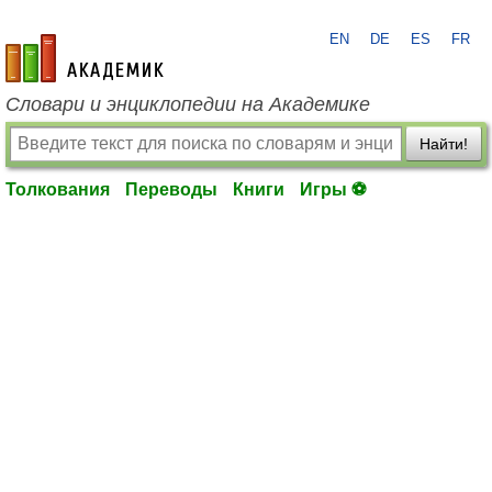
EN
DE
ES
FR
academic.ru
Словари и энциклопедии на Академике
Найти!
Толкования
Переводы
Книги
Игры ⚽