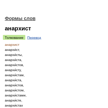
Формы слов
анархист
Толкование
Перевод
анархист
анархи́ст,
анархи́сты,
анархи́ста,
анархи́стов,
анархи́сту,
анархи́стам,
анархи́ста,
анархи́стов,
анархи́стом,
анархи́стами,
анархи́сте,
анархи́стах