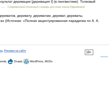
результат деривации [деривация I] (в лингвистике). Толковый
000 …
Современный толковый словарь русского языка Ефремовой
ериватов, деривату, дериватам, дериват, дериваты,
ах (Источник: «Полная акцентуированная парадигма по А. А.
ка
,
Реклама на сайте
18+
omla,
Drupal,
WordPress, MODx.