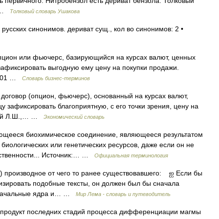
дь первичного. Нитробензол есть дериват бензола. Толковый
0 …
Толковый словарь Ушакова
усских синонимов. дериват сущ., кол во синонимов: 2 •
опцион или фьючерс, базирующийся на курсах валют, ценных
 зафиксировать выгодную ему цену на покупки продажи.
2001 …
Словарь бизнес-терминов
) договор (опцион, фьючерс), основанный на курсах валют,
цу зафиксировать благоприятную, с его точки зрения, цену на
ский Л.Ш.,… …
Экономический словарь
ающееся биохимическое соединение, являющееся результатом
биологических или генетических ресурсов, даже если он не
ственности... Источник:… …
Официальная терминология
) производное от чего то ранее существовавшего: ஐ Если бы
лизировать подобные тексты, он должен был бы сначала
воначальные ядра и… …
Мир Лема - словарь и путеводитель
 продукт последних стадий процесса дифференциации магмы