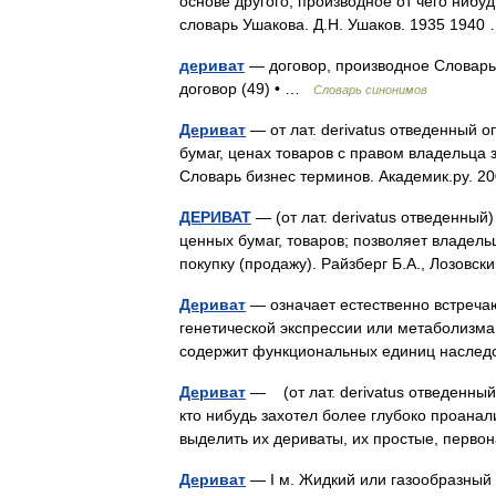
основе другого; производное от чего нибу
словарь Ушакова. Д.Н. Ушаков. 1935 194
дериват
— договор, производное Словарь р
договор (49) • …
Словарь синонимов
Дериват
— от лат. derivatus отведенный 
бумаг, ценах товаров с правом владельца
Словарь бизнес терминов. Академик.ру. 
ДЕРИВАТ
— (от лат. derivatus отведенный
ценных бумаг, товаров; позволяет владель
покупку (продажу). Райзберг Б.А., Лозов
Дериват
— означает естественно встреч
генетической экспрессии или метаболизма 
содержит функциональных единиц наслед
Дериват
— (от лат. derivatus отведенный
кто нибудь захотел более глубоко проана
выделить их дериваты, их простые, пер
Дериват
— I м. Жидкий или газообразный