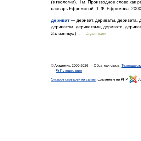
(в геологии). II м. Производное слово как 
словарь Ефремовой. Т. Ф. Ефремова. 2
дериват
— дериват, дериваты, деривата, д
дериватом, дериватами, деривате, дериват
Зализняку») …
Формы слов
© Академик, 2000-2026
Обратная связь:
Техподдерж
👣 Путешествия
Экспорт словарей на сайты
, сделанные на PHP,
Jo