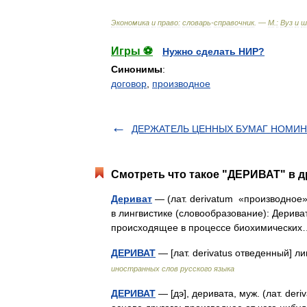
Экономика
и
право:
словарь
-
справочник
. —
М
.
:
Вуз
и
ш
Игры ⚽
Нужно сделать НИР?
Синонимы
:
договор
,
производное
ДЕРЖАТЕЛЬ ЦЕННЫХ БУМАГ НОМИ
Смотреть что такое "ДЕРИВАТ" в д
Дериват
— (лат. derivatum «производное
в лингвистике (словообразование): Дерив
происходящeе в процессе биохимическ
ДЕРИВАТ
— [лат. derivatus отведенный] л
иностранных слов русского языка
ДЕРИВАТ
— [дэ], деривата, муж. (лат. der