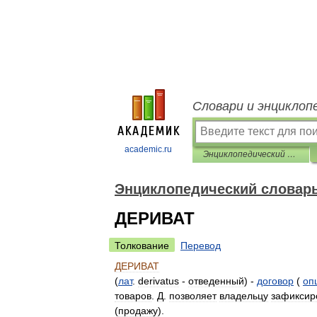
Словари и энциклоп
academic.ru
Энциклопедический словарь экономики и права
Энциклопедический словарь
ДЕРИВАТ
Толкование
Перевод
ДЕРИВАТ
(
лат
.
derivatus
-
отведенный
) -
договор
(
оп
товаров
.
Д
.
позволяет
владельцу
зафиксир
(
продажу
).