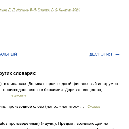
кола
.
Л
.
П
.
Кураков
,
В
.
Л
.
Кураков
,
А
.
Л
.
Кураков
.
2004
.
НАЛЬНЫЙ
ДЕСПОТИЯ
ругих словарях:
»): в финансах: Дериват производный финансовый инструмент
ат производное слово в биохимии: Дериват веществo,
их… …
Википедия
ингв. производное слово (напр., «напиток» …
Словарь
ivatus произведенный) (научн.). Предмет, возникающий на