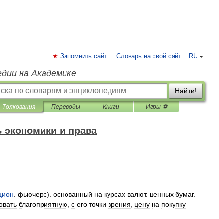
Запомнить сайт
Словарь на свой сайт
RU
едии на Академике
Найти!
Толкования
Переводы
Книги
Игры ⚽
 экономики и права
цион
,
фьючерс
),
основанный
на
курсах
валют
,
ценных
бумаг
,
овать
благоприятную
,
с
его
точки
зрения
,
цену
на
покупку