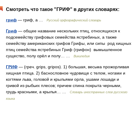
Смотреть что такое "ГРИФ" в других словарях:
гриф
— гриф, а …
Русский орфографический словарь
Гриф
— общее название нескольких птиц, относящихся к
подсемейству грифовых семейства ястребиных, а также
семейству американских грифов Грифы, или сипы род хищных
птиц семейства ястребиных Гриф (грифон) вымышленное
существо, полу орёл и полу… …
Википедия
ГРИФ
— (греч. grips, gripos). 1) большая, весьма прожорливая
хищная птица. 2) баснословное чудовище с телом, ногами и
когтями льва, головой и крыльями орла, ушами лошади и
гривой из рыбьих плесов; причем спина покрыта черными,
грудь красными, а крылья… …
Словарь иностранных слов русского
языка