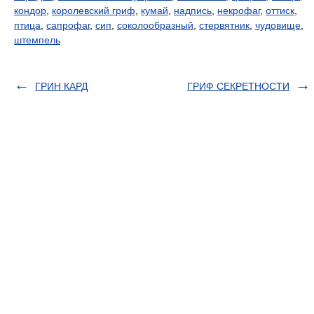
кондор
,
королевский гриф
,
кумай
,
надпись
,
некрофаг
,
оттиск
,
птица
,
сапрофаг
,
сип
,
соколообразный
,
стервятник
,
чудовище
,
штемпель
ГРИН КАРД
ГРИФ СЕКРЕТНОСТИ