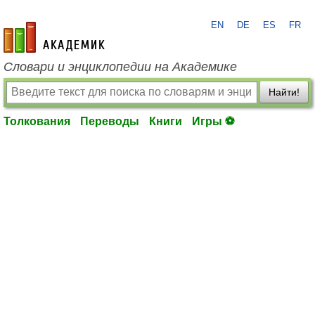
EN
DE
ES
FR
academic.ru
Словари и энциклопедии на Академике
Найти!
Толкования
Переводы
Книги
Игры ⚽