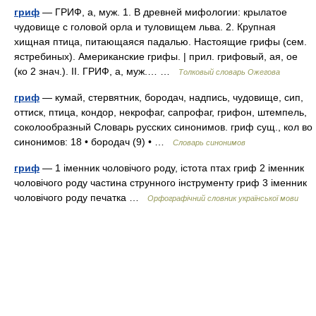
гриф
— ГРИФ, а, муж. 1. В древней мифологии: крылатое
чудовище с головой орла и туловищем льва. 2. Крупная
хищная птица, питающаяся падалью. Настоящие грифы (сем.
ястребиных). Американские грифы. | прил. грифовый, ая, ое
(ко 2 знач.). II. ГРИФ, а, муж.… …
Толковый словарь Ожегова
гриф
— кумай, стервятник, бородач, надпись, чудовище, сип,
оттиск, птица, кондор, некрофаг, сапрофаг, грифон, штемпель,
соколообразный Словарь русских синонимов. гриф сущ., кол во
синонимов: 18 • бородач (9) • …
Словарь синонимов
гриф
— 1 іменник чоловічого роду, істота птах гриф 2 іменник
чоловічого роду частина струнного інструменту гриф 3 іменник
чоловічого роду печатка …
Орфографічний словник української мови