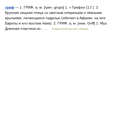
гриф
— 1. ГРИФ, а; м. [греч. grups] 1. = Грифон (1.Г.). 2.
Крупная хищная птица со светлым опереньем и тёмными
крыльями, питающаяся падалью (обитает в Африке, на юге
Европы и юго востоке Азии). 2. ГРИФ, а; м. [нем. Griff] 1. Муз.
Длинная пластина из… …
Энциклопедический словарь