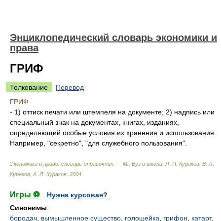
Энциклопедический словарь экономики и
права
ГРИФ
Толкование
Перевод
ГРИФ
- 1) оттиск печати или штемпеля на документе; 2) надпись или
специальный знак на документах, книгах, изданиях,
определяющий особые условия их хранения и использования.
Например, "секретно", "для служебного пользования".
Экономика и право: словарь-справочник. — М.: Вуз и школа
.
Л. П. Кураков, В. Л.
Кураков, А. Л. Кураков
.
2004
.
Игры ⚽
Нужна курсовая?
Синонимы
:
бородач
,
вымышленное существо
,
голошейка
,
грифон
,
катарт
,