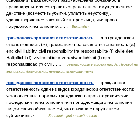
основании гражданского правонарушения обязанность
правонарушителя совершить определенное имущественное
действие (возместить убытки, уплатить неустойку),
удовлетворяющее законный интерес лица, чье право
нарушено, к исполнению… …
Википедия
гражданско-правовая ответственность
— rus гражданская
ответственность (ж), гражданско правовая ответственность (ж)
eng civil liability, civil responsibility fra responsabilité (f) civile deu
Haftpflicht (f), zivilrechtliche Verantwortlichkeit (f) spa
responsabilidad (f) civil,… …
Безопасность и гигиена труда. Перевод на
английский, французский, немецкий, испанский языки
гражданско-правовая ответственность
— гражданская
ответственность один из видов юридической ответственности:
установленные нормами гражданского права юридические
последствия неисполнения или ненадлежащего исполнения
лицом своих обязанностей, что связано с нарушением
субъективных… …
Большой юридический словарь