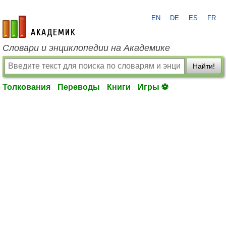
EN
DE
ES
FR
academic.ru
Словари и энциклопедии на Академике
Найти!
Толкования
Переводы
Книги
Игры ⚽