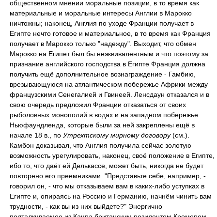
общественном мнении моральные позиции, в то время как
материальные и моральные интересы Англии в Марокко
ничтожны; наконец, Англия по уходе Франции получает в
Египте нечто готовое и материальное, в то время как Франция
получает в Марокко только "надежду". Выходит, что обмен
Марокко на Египет был бы неэквивалентным и что поэтому за
признание английского господства в Египте Франция должна
получить ещё дополнительное вознаграждение - Гамбию,
врезывающуюся на атлантическом побережье Африки между
французскими Сенегалией и Гвинеей. Ленсдаун отказался и в
свою очередь предложил Франции отказаться от своих
рыболовных монополий в водах и на западном побережье
Ньюфаундленда, которые были за ней закреплены ещё в
начале 18 в., по
Утрехтскому мирному договору
(см.).
Камбон доказывал, что Англия получила сейчас золотую
возможность урегулировать, наконец, своё положение в Египте,
ибо то, что даёт ей Делькассе, может быть, никогда не будет
повторено его преемниками. "Представьте себе, например, -
говорил он, - что мы отказываем вам в каких-либо уступках в
Египте и, опираясь на Россию и Германию, начнём чинить вам
трудности, - как вы из них выйдете?" Энергично
подталкиваемое из Каира британским резидентом Кромером,