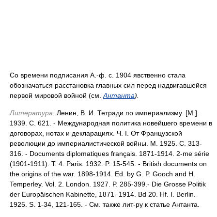
Со времени подписания А.-ф. с. 1904 явственно стала
обозначаться расстановка главных сил перед надвигавшейся
первой мировой войной (см.
Антанта
).
Литература:
Ленин, В. И. Тетради по империализму. [М.].
1939. С. 621. - Mеждународная политика новейшего времени в
договорах, нотах и декларациях. Ч. I. От Французской
революции до империалистической войны. М. 1925. С. 313-
316. - Documents diplomatiques français. 1871-1914. 2-me série
(1901-1911). T. 4. Paris. 1932. P. 15-545. - Вritish documents on
the origins of the war. 1898-1914. Ed. by G. P. Gooch and H.
Temperley. Vol. 2. London. 1927. P. 285-399.- Die Grosse Politik
der Europäischen Kabinette, 1871- 1914. Bd 20. Hf. I. Berlin.
1925. S. 1-34, 121-165. - См. также лит-ру к статье Антанта.