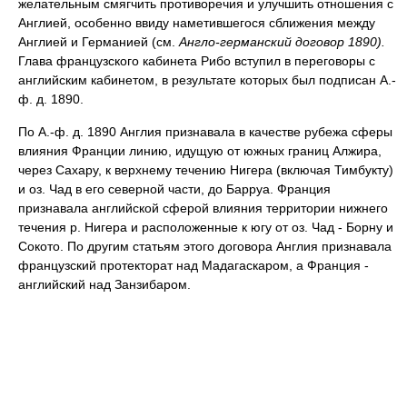
желательным смягчить противоречия и улучшить отношения с
Англией, особенно ввиду наметившегося сближения между
Англией и Германией (см.
Англо-германский договор 1890).
Глава французского кабинета Рибо вступил в переговоры с
английским кабинетом, в результате которых был подписан А.-
ф. д. 1890.
По А.-ф. д. 1890 Англия признавала в качестве рубежа сферы
влияния Франции линию, идущую от южных границ Алжира,
через Сахару, к верхнему течению Нигера (включая Тимбукту)
и оз. Чад в его северной части, до Барруа. Франция
признавала английской сферой влияния территории нижнего
течения р. Нигера и расположенные к югу от оз. Чад - Борну и
Сокото. По другим статьям этого договора Англия признавала
французский протекторат над Мадагаскаром, а Франция -
английский над Занзибаром.