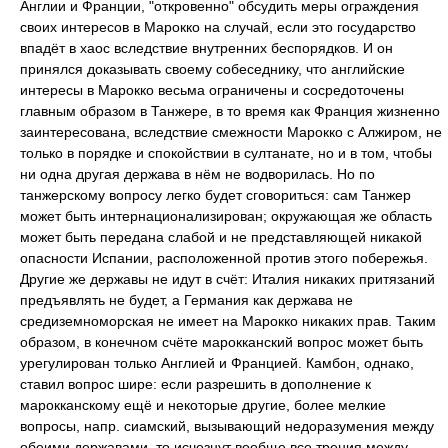
Англии и Франции, "откровенно" обсудить меры ограждения
своих интересов в Марокко на случай, если это государство
впадёт в хаос вследствие внутренних беспорядков. И он
принялся доказывать своему собеседнику, что английские
интересы в Марокко весьма ограничены и сосредоточены
главным образом в Танжере, в то время как Франция жизненно
заинтересована, вследствие смежности Марокко с Алжиром, не
только в порядке и спокойствии в султанате, но и в том, чтобы
ни одна другая держава в нём не водворилась. Но по
танжерскому вопросу легко будет сговориться: сам Танжер
может быть интернационализирован; окружающая же область
может быть передана слабой и не представляющей никакой
опасности Испании, расположенной против этого побережья.
Другие же державы не идут в счёт: Италия никаких притязаний
предъявлять не будет, а Германия как держава не
средиземноморская не имеет на Марокко никаких прав. Таким
образом, в конечном счёте марокканский вопрос может быть
урегулирован только Англией и Францией. Камбон, однако,
ставил вопрос шире: если разрешить в дополнение к
марокканскому ещё и некоторые другие, более мелкие
вопросы, напр. сиамский, вызывающий недоразумения между
обеими державами, то исчезнут вообще все трения между