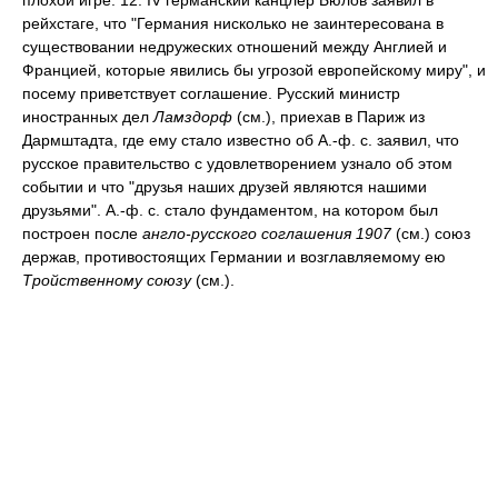
плохой игре: 12. IV германский канцлер Бюлов заявил в
рейхстаге, что "Германия нисколько не заинтересована в
существовании недружеских отношений между Англией и
Францией, которые явились бы угрозой европейскому миру", и
посему приветствует соглашение. Русский министр
иностранных дел
Ламздорф
(см.), приехав в Париж из
Дармштадта, где ему стало известно об А.-ф. с. заявил, что
русское правительство с удовлетворением узнало об этом
событии и что "друзья наших друзей являются нашими
друзьями". А.-ф. с. стало фундаментом, на котором был
построен после
англо-русского соглашения 1907
(см.) союз
держав, противостоящих Германии и возглавляемому ею
Тройственному союзу
(см.).