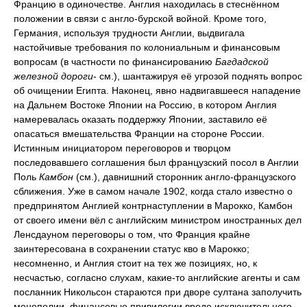
Францию в одиночестве. Англия находилась в стеснённом
положении в связи с англо-бурской войной. Кроме того,
Германия, используя трудности Англии, выдвигала
настойчивые требования по колониальным и финансовым
вопросам (в частности по финансированию
Багдадской
железной дороги
- см.), шантажируя её угрозой поднять вопрос
об очищении Египта. Наконец, явно надвигавшееся нападение
на Дальнем Востоке Японии на Россию, в котором Англия
намеревалась оказать поддержку Японии, заставило её
опасаться вмешательства Франции на стороне России.
Истинным инициатором переговоров и творцом
последовавшего соглашения был французский посол в Англии
Поль
Камбон
(см.), давнишний сторонник англо-французского
сближения. Уже в самом начале 1902, когда стало известно о
предпринятом Англией контрнаступлении в Марокко, Камбон
от своего имени вёл с английским министром иностранных дел
Ленсдауном переговоры о том, что Франция крайне
заинтересована в сохранении статус кво в Марокко;
несомненно, и Англия стоит на тех же позициях, но, к
несчастью, согласно слухам, какие-то английские агенты и сам
посланник Никольсон стараются при дворе султана заполучить
монополии, финансовые привилегии вроде исключительного