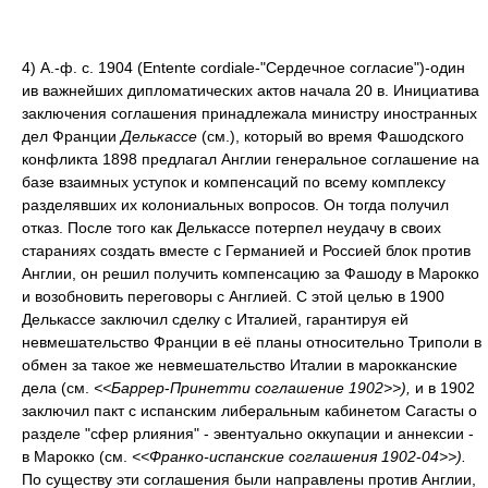
4) А.-ф. с. 1904 (Entente cordiale-"Сердечное согласие")-один
ив важнейших дипломатических актов начала 20 в. Инициатива
заключения соглашения принадлежала министру иностранных
дел Франции
Делькассе
(см.), который во время Фашодского
конфликта 1898 предлагал Англии генеральное соглашение на
базе взаимных уступок и компенсаций по всему комплексу
разделявших их колониальных вопросов. Он тогда получил
отказ. После того как Делькассе потерпел неудачу в своих
стараниях создать вместе с Германией и Россией блок против
Англии, он решил получить компенсацию за Фашоду в Марокко
и возобновить переговоры с Англией. С этой целью в 1900
Делькассе заключил сделку с Италией, гарантируя ей
невмешательство Франции в её планы относительно Триполи в
обмен за такое же невмешательство Италии в марокканские
дела (см.
<<Баррер
-
Принетти соглашение 1902>>),
и
в 1902
заключил пакт с испанским либеральным кабинетом Сагасты о
разделе "сфер рлияния" - эвентуально оккупации и аннексии -
в Марокко (см.
<<Франко-испанские соглашения 1902
-
04>>).
По существу эти соглашения были направлены против Англии,