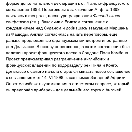
форме дополнительной декларации к ст. 4 англо-французского
соглашения 1898. Переговоры о заключении А.-ф. с. 1899
начались в феврале, после урегулирования
Фагиод-ского
конфликта
(см.). Заключив с Египтом соглашение о
кондоминиуме над Суданом и добившись эвакуации Маршана
из Фашоды, Англия согласилась начать переговоры, ещё
раньше предложенные французским министром иностранных
дел Делькассе. В основу переговоров, а затем соглашения был
положен проект французского посла в Лондоне Поля Камбона.
Проект предусматривал разграничение английских и
французских владений по водоразделу рек Нила и Конго.
Делькассе с самого начала старался связать новое соглашение
с соглашением от 14. VI 1898, касавшимся Западной Африки.
Он хотел избежать упоминания о египетском вопросе, который
он предпочёл приберечь для дальнейшего торга с Англией.