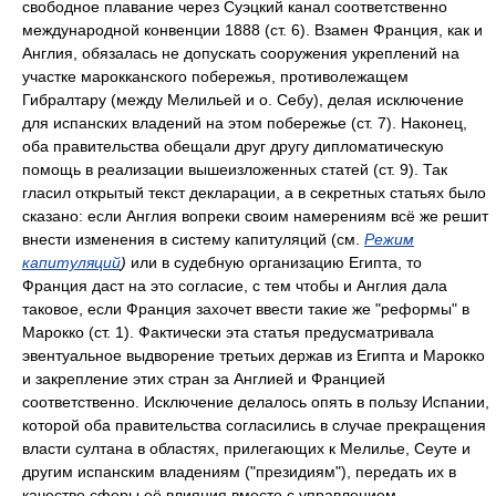
свободное плавание через Суэцкий канал соответственно
международной конвенции 1888 (ст. 6). Взамен Франция, как и
Англия, обязалась не допускать сооружения укреплений на
участке марокканского побережья, противолежащем
Гибралтару (между Мелильей и о. Себу), делая исключение
для испанских владений на этом побережье (ст. 7). Наконец,
оба правительства обещали друг другу дипломатическую
помощь в реализации вышеизложенных статей (ст. 9). Так
гласил открытый текст декларации, а в секретных статьях было
сказано: если Англия вопреки своим намерениям всё же решит
внести изменения в систему капитуляций (см.
Режим
капитуляций
)
или в судебную организацию Египта, то
Франция даст на это согласие, с тем чтобы и Англия дала
таковое, если Франция захочет ввести такие же "реформы" в
Марокко (ст. 1). Фактически эта статья предусматривала
эвентуальное выдворение третьих держав из Египта и Марокко
и закрепление этих стран за Англией и Францией
соответственно. Исключение делалось опять в пользу Испании,
которой оба правительства согласились в случае прекращения
власти султана в областях, прилегающих к Мелилье, Сеуте и
другим испанским владениям ("президиям"), передать их в
качестве сферы её влияния вместе с управлением