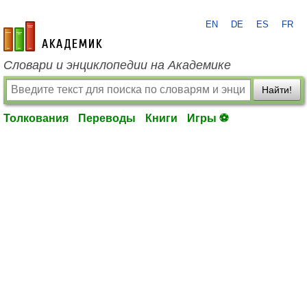
EN
DE
ES
FR
academic.ru
Словари и энциклопедии на Академике
Найти!
Толкования
Переводы
Книги
Игры ⚽