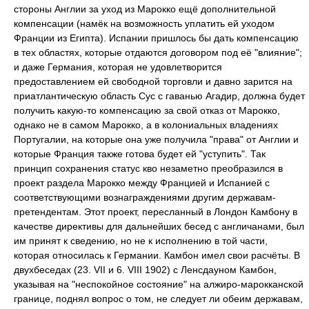
стороны Англии за уход из Марокко ещё дополнительной
компенсации (намёк на возможность уплатить ей уходом
Франции из Египта). Испании пришлось бы дать компенсацию
в тех областях, которые отдаются договором под её "влияние";
и даже Германия, которая не удовлетворится
предоставлением ей свободной торговли и давно зарится на
приатлантическую область Сус с гаванью Агадир, должна будет
получить какую-то компенсацию за свой отказ от Марокко,
однако не в самом Марокко, а в колониальных владениях
Португалии, на которые она уже получила "права" от Англии и
которые Франция также готова будет ей "уступить". Так
принцип сохранения статус кво незаметно преобразился в
проект раздела Марокко между Францией и Испанией с
соответствующими вознаграждениями другим державам-
претендентам. Этот проект, пересланный в Лондон Камбону в
качестве директивы для дальнейших бесед с англичанами, был
им принят к сведению, но не к исполнению в той части,
которая относилась к Германии. Камбон имел свои расчёты. В
двухбеседах (23. VII и 6. VIII 1902) с Ленсдауном Камбон,
указывая на "неспокойное состояние" на алжиро-марокканской
границе, поднял вопрос о том, не следует ли обеим державам,