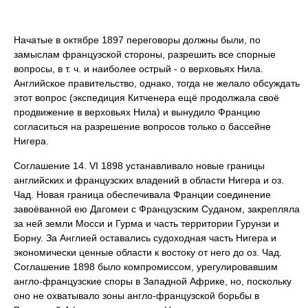
Начатые в октябре 1897 переговоры должны были, по
замыслам французской стороны, разрешить все спорные
вопросы, в т. ч. и наиболее острый - о верховьях Нила.
Английское правительство, однако, тогда не желало обсуждать
этот вопрос (экспедиция Китченера ещё продолжала своё
продвижение в верховьях Нила) и вынудило Францию
согласиться на разрешение вопросов только о бассейне
Нигера.
Соглашение 14. VI 1898 устанавливало новые границы
английских и французских владений в области Нигера и оз.
Чад. Новая граница обеспечивала Франции соединение
завоёванной ею Дагомеи с Французским Суданом, закрепляла
за ней земли Мосси и Гурма и часть территории Гурунзи и
Борну. За Англией оставались судоходная часть Нигера и
экономически ценные области к востоку от него до оз. Чад.
Соглашение 1898 было компромиссом, урегулировавшим
англо-французские споры в Западной Африке, но, поскольку
оно не охватывало зоны англо-французской борьбы в