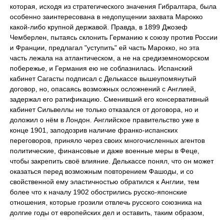
которая, исходя из стратегического значения Гибралтара, была
особенно заинтересована в недопущении захвата Марокко
какой-либо крупной державой. Правда, в 1899 Джозеф
Чемберлен, пытаясь склонить Германию к союзу против России
и Франции, предлагал "уступить" ей часть Марокко, но эта
часть лежала на атлантическом, а не на средиземноморском
побережье, и Германия ею не соблазнилась. Испанский
кабинет Сагасты подписал с Делькассе вышеупомянутый
договор, но, опасаясь возможных осложнений с Англией,
задержал его ратификацию. Сменивший его консервативный
кабинет Сильвеллы не только отказался от договора, но и
доложил о нём в Лондон. Английское правительство уже в
конце 1901, заподозрив наличие франко-испанских
переговоров, приняло через своих многочисленных агентов
политические, финансовые и даже военные меры в Феце,
чтобы закрепить своё влияние. Делькассе понял, что он может
оказаться перед возможным повторением Фашоды, и со
свойственной ему эластичностью обратился к Англии, тем
более что к началу 1902 обострились русско-японские
отношения, которые грозили отвлечь русского союзника на
долгие годы от европейских дел и оставить, таким образом,