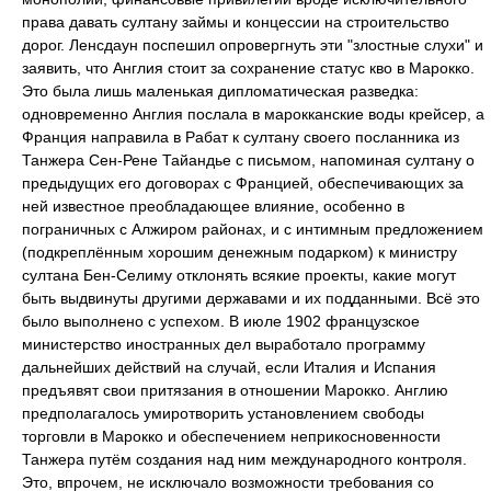
права давать султану займы и концессии на строительство
дорог. Ленсдаун поспешил опровергнуть эти "злостные слухи" и
заявить, что Англия стоит за сохранение статус кво в Марокко.
Это была лишь маленькая дипломатическая разведка:
одновременно Англия послала в марокканские воды крейсер, а
Франция направила в Рабат к султану своего посланника из
Танжера Сен-Рене Тайандье с письмом, напоминая султану о
предыдущих его договорах с Францией, обеспечивающих за
ней известное преобладающее влияние, особенно в
пограничных с Алжиром районах, и с интимным предложением
(подкреплённым хорошим денежным подарком) к министру
султана Бен-Селиму отклонять всякие проекты, какие могут
быть выдвинуты другими державами и их подданными. Всё это
было выполнено с успехом. В июле 1902 французское
министерство иностранных дел выработало программу
дальнейших действий на случай, если Италия и Испания
предъявят свои притязания в отношении Марокко. Англию
предполагалось умиротворить установлением свободы
торговли в Марокко и обеспечением неприкосновенности
Танжера путём создания над ним международного контроля.
Это, впрочем, не исключало возможности требования со