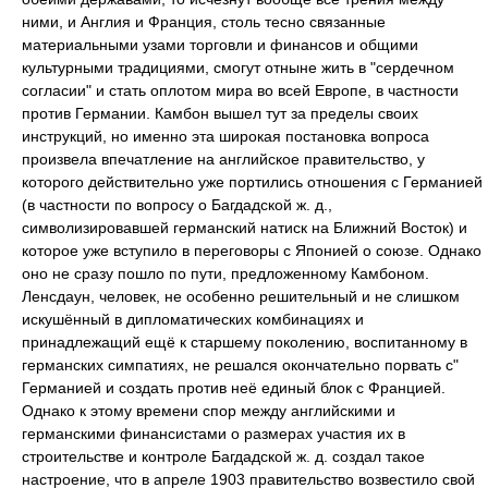
ними, и Англия и Франция, столь тесно связанные
материальными узами торговли и финансов и общими
культурными традициями, смогут отныне жить в "сердечном
согласии" и стать оплотом мира во всей Европе, в частности
против Германии. Камбон вышел тут за пределы своих
инструкций, но именно эта широкая постановка вопроса
произвела впечатление на английское правительство, у
которого действительно уже портились отношения с Германией
(в частности по вопросу о Багдадской ж. д.,
символизировавшей германский натиск на Ближний Восток) и
которое уже вступило в переговоры с Японией о союзе. Однако
оно не сразу пошло по пути, предложенному Камбоном.
Ленсдаун, человек, не особенно решительный и не слишком
искушённый в дипломатических комбинациях и
принадлежащий ещё к старшему поколению, воспитанному в
германских симпатиях, не решался окончательно порвать с"
Германией и создать против неё единый блок с Францией.
Однако к этому времени спор между английскими и
германскими финансистами о размерах участия их в
строительстве и контроле Багдадской ж. д. создал такое
настроение, что в апреле 1903 правительство возвестило свой