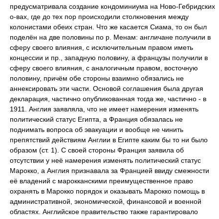
предусматривала создание кондоминиума на Ново-Гебридских
о-вах, где до тех пор происходили столкновения между
колонистами обеих стран. Что же касается Сиама, то он был
поделён на две половины по р. Менам: англичане получили в
сферу своего влияния, с исключительным правом иметь
концессии и пр., западную половину, а французы получили в
сферу своего влияния, с аналогичным правом, восточную
половину, причём обе стороны взаимно обязались не
аннексировать эти части. Основой соглашения была другая
декларация, частично опубликованная тогда же, частично - в
1911. Англия заявляла, что не имеет намерения изменять
политический статус Египта, а Франция обязалась не
поднимать вопроса об эвакуации и вообще не чинить
препятствий действиям Англии в Египте каким бы то ни было
образом (ст. 1). С своей стороны Франция заявила об
отсутствии у неё намерения изменять политический статус
Марокко, а Англия признавала за Францией ввиду смежности
её владений с марокканскими преимущественное право
охранять в Марокко порядок и оказывать Марокко помощь в
административной, экономической, финансовой и военной
областях. Английское правительство также гарантировало