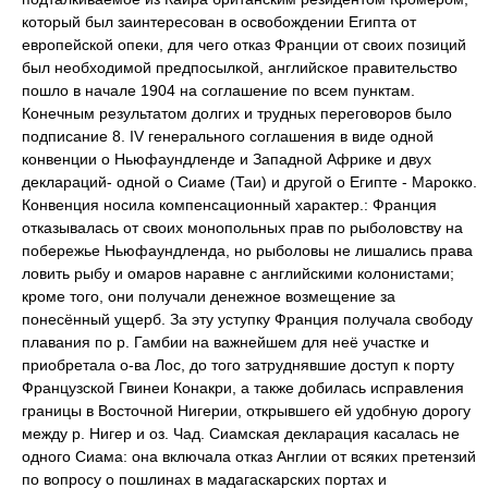
который был заинтересован в освобождении Египта от
европейской опеки, для чего отказ Франции от своих позиций
был необходимой предпосылкой, английское правительство
пошло в начале 1904 на соглашение по всем пунктам.
Конечным результатом долгих и трудных переговоров было
подписание 8. IV генерального соглашения в виде одной
конвенции о Ньюфаундленде и Западной Африке и двух
деклараций- одной о Сиаме (Таи) и другой о Египте - Марокко.
Конвенция носила компенсационный характер.: Франция
отказывалась от своих монопольных прав по рыболовству на
побережье Ньюфаундленда, но рыболовы не лишались права
ловить рыбу и омаров наравне с английскими колонистами;
кроме того, они получали денежное возмещение за
понесённый ущерб. За эту уступку Франция получала свободу
плавания по р. Гамбии на важнейшем для неё участке и
приобретала о-ва Лос, до того затруднявшие доступ к порту
Французской Гвинеи Конакри, а также добилась исправления
границы в Восточной Нигерии, открывшего ей удобную дорогу
между р. Нигер и оз. Чад. Сиамская декларация касалась не
одного Сиама: она включала отказ Англии от всяких претензий
по вопросу о пошлинах в мадагаскарских портах и