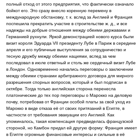
полный отход от этого предприятия, что фактически означало
бойкот его. Это сразу внесло коренную перемену в
международную обстановку, т. к. вслед за Англией и Франция
поспешила прекратить участие в строительстве ж. д., и все
надежды на добрые отношения между обеими державами и
Германией рухнули. Яркой демонстрацией нового курса были
визит короля Эдуарда VII президенту Лубе в Париж в середине
апреля и его публичные выступления за сотрудничество и
тесную дружбу между обеими нациями, вслед за чем
последовал в июле ответный и столь же сердечный визит Лубе
в Лондон. Одновременно начались переговоры о заключении
между обеими странами арбитражного договора для мирного
разрешения спорных вопросов, который и был подписан в
октябре. Тогда только английская сторона перенесла
платонические до тех пор переговоры о Марокко на деловую
почву, потребовав от Франции особой платы за свой уход из
Марокко в виде отказа её от своих притязаний в Египте, в
частности от требования эвакуации его Англией. Как
упоминалось, такая компенсация предвиделась французской
стороной, но Камбон придал ей другую форму: Франция имеет
в Египте огромные финансовые интересы и сильные в её