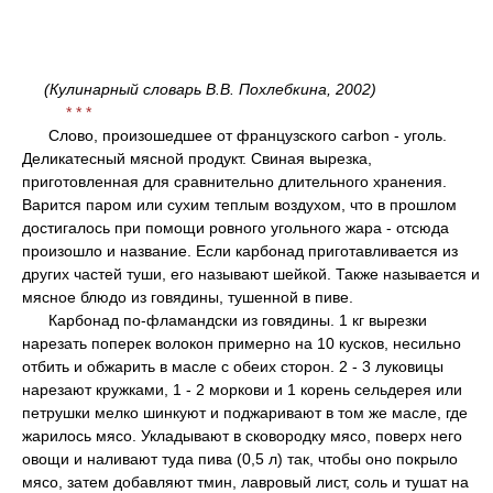
(Кулинарный словарь В.В. Похлебкина, 2002)
* * *
Слово, произошедшее от французского carbon - уголь.
Деликатесный мясной продукт. Свиная вырезка,
приготовленная для сравнительно длительного хранения.
Варится паром или сухим теплым воздухом, что в прошлом
достигалось при помощи ровного угольного жара - отсюда
произошло и название. Если карбонад приготавливается из
других частей туши, его называют шейкой. Также называется и
мясное блюдо из говядины, тушенной в пиве.
Карбонад по-фламандски из говядины
. 1 кг вырезки
нарезать поперек волокон примерно на 10 кусков, несильно
отбить и обжарить в масле с обеих сторон. 2 - 3 луковицы
нарезают кружками, 1 - 2 моркови и 1 корень сельдерея или
петрушки мелко шинкуют и поджаривают в том же масле, где
жарилось мясо. Укладывают в сковородку мясо, поверх него
овощи и наливают туда пива (0,5 л) так, чтобы оно покрыло
мясо, затем добавляют тмин, лавровый лист, соль и тушат на