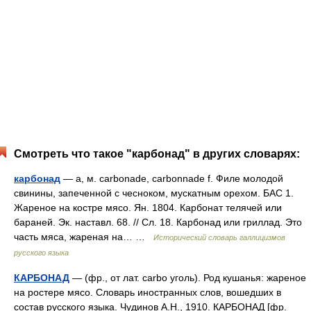
Смотреть что такое "карбонад" в других словарях:
карбонад
— а, м. carbonade, carbonnade f. Филе молодой
свинины, запеченной с чесноком, мускатным орехом. БАС 1.
Жареное на костре мясо. Ян. 1804. Карбонат телячей или
бараней. Эк. наставл. 68. // Сл. 18. Карбонад или гриллад. Это
часть мяса, жареная на… …
Исторический словарь галлицизмов
русского языка
КАРБОНАД
— (фр., от лат. carbo уголь). Род кушанья: жареное
на ростере мясо. Словарь иностранных слов, вошедших в
состав русского языка. Чудинов А.Н., 1910. КАРБОНАД [фр.