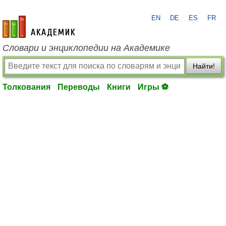
EN
DE
ES
FR
academic.ru
Словари и энциклопедии на Академике
Найти!
Толкования
Переводы
Книги
Игры ⚽