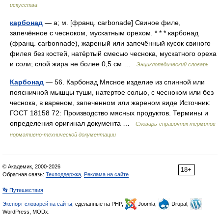
искусства
карбонад
— а; м. [франц. carbonade] Свиное филе,
запечённое с чесноком, мускатным орехом. * * * карбонад
(франц. carbonnade), жареный или запечённый кусок свиного
филея без костей, натёртый смесью чеснока, мускатного ореха
и соли; слой жира не более 0,5 см …
Энциклопедический словарь
Карбонад
— 56. Карбонад Мясное изделие из спинной или
поясничной мышцы туши, натертое солью, с чесноком или без
чеснока, в вареном, запеченном или жареном виде Источник:
ГОСТ 18158 72: Производство мясных продуктов. Термины и
определения оригинал документа …
Словарь-справочник терминов
нормативно-технической документации
© Академик, 2000-2026
18+
Обратная связь:
Техподдержка
,
Реклама на сайте
👣 Путешествия
Экспорт словарей на сайты
, сделанные на PHP,
Joomla,
Drupal,
WordPress, MODx.