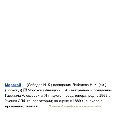
Морской
— (Лебедев Н. К.) псевдоним Лебедева Н. К. (см.).
{Брокгауз}  Морской (Ячницкий Г. А.) театральный псевдоним
Гавриила Алексеевича Ячницкого, певца тенора; род. в 1863 г.
Ученик СПб. консерватории; на сцене с 1889 г., сначала в
провинции, затем в… …
Большая биографическая энциклопедия