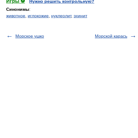
Игры ⚽
Нужно решить контрольную?
Синонимы
:
животное
,
иглокожие
,
нуклеолит
,
эхинит
Морское ушко
Морской карась