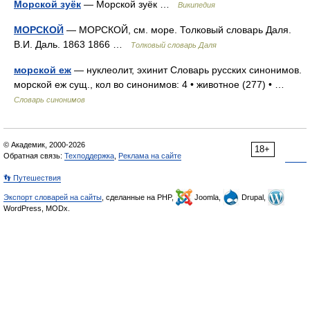
Морской зуёк
— Морской зуёк …
Википедия
МОРСКОЙ
— МОРСКОЙ, см. море. Толковый словарь Даля.
В.И. Даль. 1863 1866 …
Толковый словарь Даля
морской еж
— нуклеолит, эхинит Словарь русских синонимов.
морской еж сущ., кол во синонимов: 4 • животное (277) • …
Словарь синонимов
© Академик, 2000-2026
18+
Обратная связь:
Техподдержка
,
Реклама на сайте
👣 Путешествия
Экспорт словарей на сайты
, сделанные на PHP,
Joomla,
Drupal,
WordPress, MODx.