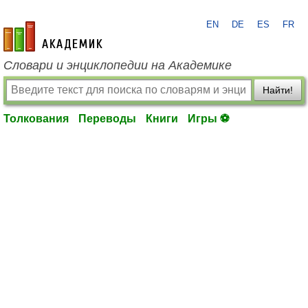
EN
DE
ES
FR
academic.ru
Словари и энциклопедии на Академике
Найти!
Толкования
Переводы
Книги
Игры ⚽