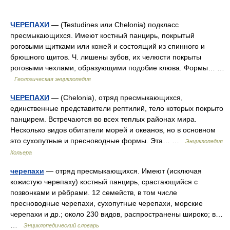
ЧЕРЕПАХИ
— (Testudines или Chelonia) подкласс
пресмыкающихся. Имеют костный панцирь, покрытый
роговыми щитками или кожей и состоящий из спинного и
брюшного щитов. Ч. лишены зубов, их челюсти покрыты
роговыми чехлами, образующими подобие клюва. Формы… …
Геологическая энциклопедия
ЧЕРЕПАХИ
— (Chelonia), отряд пресмыкающихся,
единственные представители рептилий, тело которых покрыто
панцирем. Встречаются во всех теплых районах мира.
Несколько видов обитатели морей и океанов, но в основном
это сухопутные и пресноводные формы. Эта… …
Энциклопедия
Кольера
черепахи
— отряд пресмыкающихся. Имеют (исключая
кожистую черепаху) костный панцирь, срастающийся с
позвонками и рёбрами. 12 семейств, в том числе
пресноводные черепахи, сухопутные черепахи, морские
черепахи и др.; около 230 видов, распространены широко; в…
…
Энциклопедический словарь