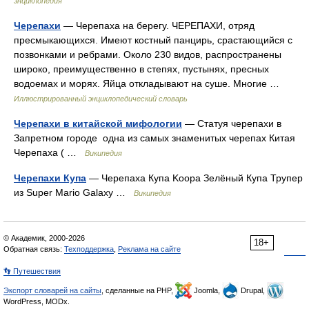
энциклопедия
Черепахи
— Черепаха на берегу. ЧЕРЕПАХИ, отряд
пресмыкающихся. Имеют костный панцирь, срастающийся с
позвонками и ребрами. Около 230 видов, распространены
широко, преимущественно в степях, пустынях, пресных
водоемах и морях. Яйца откладывают на суше. Многие …
Иллюстрированный энциклопедический словарь
Черепахи в китайской мифологии
— Статуя черепахи в
Запретном городе одна из самых знаменитых черепах Китая
Черепаха ( …
Википедия
Черепахи Купа
— Черепаха Купа Koopa Зелёный Купа Трупер
из Super Mario Galaxy …
Википедия
© Академик, 2000-2026
18+
Обратная связь:
Техподдержка
,
Реклама на сайте
👣 Путешествия
Экспорт словарей на сайты
, сделанные на PHP,
Joomla,
Drupal,
WordPress, MODx.