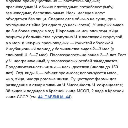
морские преимущественно — растительноядные;
пресноводные Ч. обычно плотоядные: потребляют рыбу,
земноводных, беспозвоночных. Неск. месяцев могут
обходиться без пищи. Спариваются обычно на суше, где и
откладывают яйца (от одного до неск. сотен). У нек-рых видов
до 3 и более кладок в год. Шаровидные или эллиптич. яйца
покрыты у большинства сухопутных Ч. известковой скорлупой,
а у мор. и нек-рых пресноводных — кожистой оболочкой.
Инкубационный период у большинства видов 2—3 мес (у
слоновой Ч. 6—7 мес). Половозрелость не ранее 2—3 лет. Рост
у Ч. неограниченный, у половозрелых особей замедляется.
Продолжительность жизни — неск. десятков (иногда до 150
лет). Отд. виды Ч.— объект промысла; используются мясо,
жир, яйца, иногда роговые щитки. Существуют фермы для
разведения и откармливания Ч. Численность Ч. сокращается;
38 видов и подвидов в Красной книге МСОП, 2 вида в Красной
книге СССР. (см.
44_ТАБЛИЦА_44
).