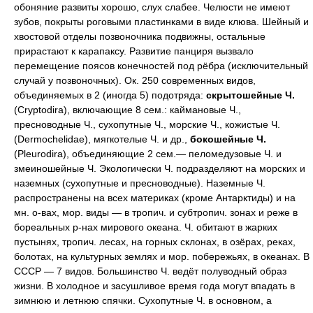
обоняние развиты хорошо, слух слабее. Челюсти не имеют
зубов, покрыты роговыми пластинками в виде клюва. Шейный и
хвостовой отделы позвоночника подвижны, остальные
прирастают к карапаксу. Развитие панциря вызвало
перемещение поясов конечностей под рёбра (исключительный
случай у позвоночных). Ок. 250 современных видов,
объединяемых в 2 (иногда 5) подотряда:
скрытошейные Ч.
(Cryptodira), включающие 8 сем.: каймановые Ч.,
пресноводные Ч., сухопутные Ч., морские Ч., кожистые Ч.
(Dermochelidae), мягкотелые Ч. и др.,
бокошейные Ч.
(Pleurodira), объединяющие 2 сем.— пеломедузовые Ч. и
змеиношейные Ч. Экологически Ч. подразделяют на морских и
наземных (сухопутные и пресноводные). Наземные Ч.
распространены на всех материках (кроме Антарктиды) и на
мн. о-вах, мор. виды — в тропич. и субтропич. зонах и реже в
бореальных р-нах мирового океана. Ч. обитают в жарких
пустынях, тропич. лесах, на горных склонах, в озёрах, реках,
болотах, на культурных землях и мор. побережьях, в океанах. В
СССР — 7 видов. Большинство Ч. ведёт полуводный образ
жизни. В холодное и засушливое время года могут впадать в
зимнюю и летнюю спячки. Сухопутные Ч. в основном, а