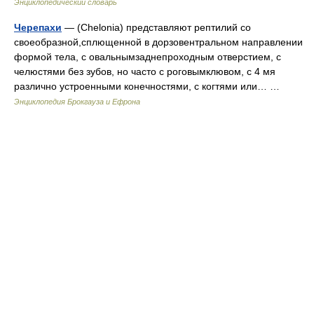
Энциклопедический словарь
Черепахи
— (Chelonia) представляют рептилий со
своеобразной,сплющенной в дорзовентральном направлении
формой тела, с овальнымзаднепроходным отверстием, с
челюстями без зубов, но часто с роговымклювом, с 4 мя
различно устроенными конечностями, с когтями или… …
Энциклопедия Брокгауза и Ефрона