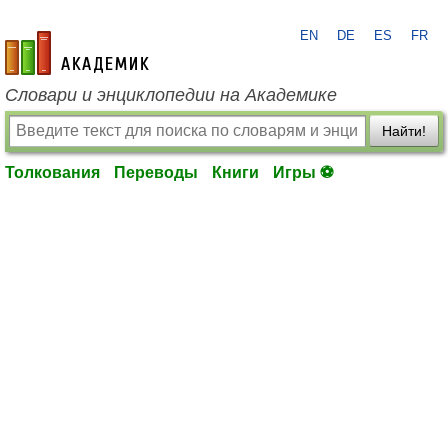
EN
DE
ES
FR
academic.ru
Словари и энциклопедии на Академике
Найти!
Толкования
Переводы
Книги
Игры ⚽