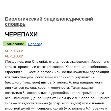
Биологический энциклопедический
словарь
ЧЕРЕПАХИ
Толкование
Перевод
ЧЕРЕПАХИ
ЧЕРЕПАХИ
(Testudines, или Chelonia), отряд пресмыкающихся. Известны с
триаса, произошли от котилозавров. Характерная особенность
строения Ч.— костно-роговой или костно-кожистый одевающий
всё тело панцирь, состоящий из спинного (карапакс) и
брюшного (пластрон) щитов. У многих Ч. под панцирь могут
втягиваться голова, хвост и конечности. Такая защита
позволила Ч. сохраниться с древнейших геол. времён почти
без изменений. Дл. панциря от 12 см до 2 м. Череп панцирного
типа — псевдостегальный (у совр. мор. видов) или с ложной
височной дугой — псевдоапсидный (у остальных Ч.). Зрение и