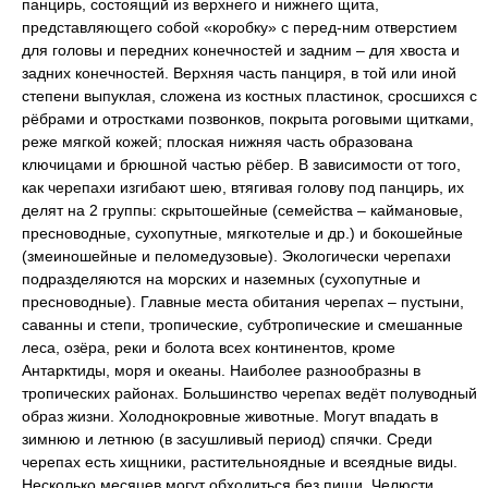
панцирь, состоящий из верхнего и нижнего щита,
представляющего собой «коробку» с перед-ним отверстием
для головы и передних конечностей и задним – для хвоста и
задних конечностей. Верхняя часть панциря, в той или иной
степени выпуклая, сложена из костных пластинок, сросшихся с
рёбрами и отростками позвонков, покрыта роговыми щитками,
реже мягкой кожей; плоская нижняя часть образована
ключицами и брюшной частью рёбер. В зависимости от того,
как черепахи изгибают шею, втягивая голову под панцирь, их
делят на 2 группы: скрытошейные (семейства – каймановые,
пресноводные, сухопутные, мягкотелые и др.) и бокошейные
(змеиношейные и пеломедузовые). Экологически черепахи
подразделяются на морских и наземных (сухопутные и
пресноводные). Главные места обитания черепах – пустыни,
саванны и степи, тропические, субтропические и смешанные
леса, озёра, реки и болота всех континентов, кроме
Антарктиды, моря и океаны. Наиболее разнообразны в
тропических районах. Большинство черепах ведёт полуводный
образ жизни. Холоднокровные животные. Могут впадать в
зимнюю и летнюю (в засушливый период) спячки. Среди
черепах есть хищники, растительноядные и всеядные виды.
Несколько месяцев могут обходиться без пищи. Челюсти