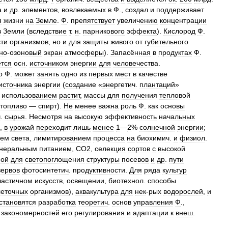
а
и
др
.
элементов
,
вовлекаемых
в
Ф
.,
создал
и
поддерживает
я
жизни
на
Земле
.
Ф
.
препятствует
увеличению
концентрации
в
Земли
(
вследствие
т
.
н
.
парникового
эффекта
).
Кислород
Ф
.
ти
организмов
,
но
и
для
защиты
живого
от
губительного
но
-
озоновый
экран
атмосферы
).
Запасённая
в
продуктах
Ф
.
ется
осн
.
источником
энергии
для
человечества
.
о
Ф
.
может
занять
одно
из
первых
мест
в
качестве
источника
энергии
(
создание
«
энергетич
.
плантаций
»
использованием
растит
,
массы
для
получения
тепловой
топливо
—
спирт
).
Не
менее
важна
роль
Ф
.
как
основы
ч
.
сырья
.
Несмотря
на
высокую
эффективность
начальных
,
в
урожай
переходит
лишь
менее
1
—
2
%
солнечной
энергии
;
ием
света
,
лимитированием
процесса
на
биохимич
.
и
физиол
.
неральным
питанием
,
СО2
,
селекция
сортов
с
высокой
ной
для
светопоглощения
структуры
посевов
и
др
.
пути
зервов
фотосинтетич
.
продуктивности
.
Для
ряда
культур
частичном
искусств
,
освещении
,
биотехнол
.
способы
леточных
организмов
),
аквакультура
для
нек
-
рых
водорослей
,
и
становятся
разработка
теоретич
.
основ
управления
Ф
.,
,
закономерностей
его
регулирования
и
адаптации
к
внеш
.