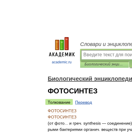
Словари и энциклоп
academic.ru
Биологический энциклопедический словарь
Биологический энциклопеди
ФОТОСИНТЕЗ
Толкование
Перевод
ФОТОСИНТЕЗ
ФОТОСИНТЕЗ
(
от
фото
...
и
греч
.
synthesis
—
соединение
рыми
бактериями
органич
.
веществ
при
уч