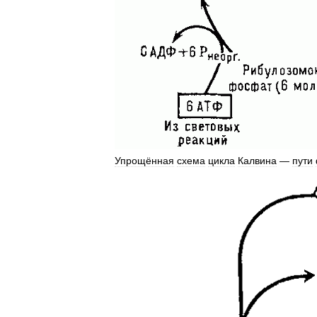
Упрощённая
схема
цикла
Калвина
—
пути