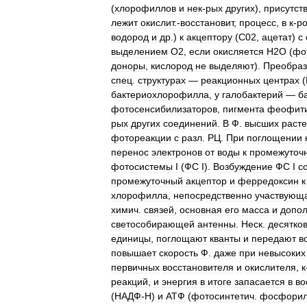
(
хлорофиллов
и
нек
-
рых
других
),
присутст
лежит
окислит
.-
восстановит
,
процесс
,
в
к
-
р
водород
и
др
.)
к
акцептору
(
С02
,
ацетат
)
с
выделением
О2
,
если
окисляется
Н2О
(
фо
доноры
,
кислород
не
выделяют
).
Преобраз
спец
.
структурах
—
реакционных
центрах
(
бактериохлорофилла
,
у
галобактерий
—
б
фотосенсибилизаторов
,
пигмента
феофит
рых
других
соединений
.
В
Ф
.
высших
раст
фотореакции
с
разл
.
РЦ
.
При
поглощении
перенос
электронов
от
воды
к
промежуточ
фотосистемы
I
(
ФС
I
).
Возбуждение
ФС
I
с
промежуточный
акцептор
и
ферредоксин
к
хлорофилла
,
непосредственно
участвующ
химич
.
связей
,
основная
его
масса
и
допол
светособирающей
антенны
.
Неск
.
десятко
единицы
,
поглощают
кванты
и
передают
в
повышает
скорость
Ф
.
даже
при
невысоких
первичных
восстановителя
и
окислителя
,
к
реакций
,
и
энергия
в
итоге
запасается
в
во
(
НАДФ
-
Н
)
и
АТФ
(
фотосинтетич
.
фосфорил