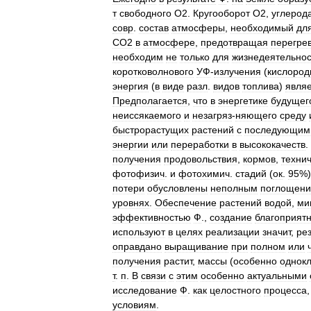
т
свободного
О2
.
Кругооборот
О2
,
углерод
совр
.
состав
атмосферы
,
необходимый
дл
СО2
в
атмосфере
,
предотвращая
перегре
необходим
не
только
для
жизнедеятельнос
коротковолнового
УФ
-
излучения
(
кислород
энергия
(
в
виде
разл
.
видов
топлива
)
явля
Предполагается
,
что
в
энергетике
будущег
неиссякаемого
и
незагряз
-
няющего
среду
быстрорастущих
растений
с
последующим
энергии
или
переработки
в
высококачеств
.
получения
продовольствия
,
кормов
,
техни
фотофизич
.
и
фотохимич
.
стадий
(
ок
.
95
%)
потери
обусловлены
неполным
поглощен
уровнях
.
Обеспечение
растений
водой
,
ми
эффективностью
Ф
.,
создание
благоприят
используют
в
целях
реализации
значит
,
ре
оправдано
выращивание
при
полном
или
получения
растит
,
массы
(
особенно
однок
т
.
п
.
В
связи
с
этим
особенно
актуальными
исследование
Ф
.
как
целостного
процесса
условиям
.