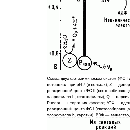
Схема
двух
фотохимических
систем
(
ФС
I
потенциал
при
рН
7
(
в
вольтах
),
Z
—
донор
реакционный
центр
ФС
II
(
светособирающ
хлорофилла
b
,
ксантофиллы
),
Q
—
первич
Рнеорг
. —
неорганич
.
фосфат
,
АТФ
—
аде
реакционный
центр
ФС
I
(
светособирающа
хлорофилла
b
,
каротин
),
ВВФ
—
вещество