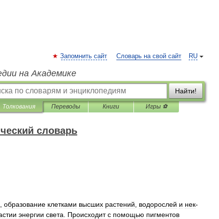
Запомнить сайт
Словарь на свой сайт
RU
едии на Академике
Найти!
Толкования
Переводы
Книги
Игры ⚽
ческий словарь
),
образование
клетками
высших
растений
,
водорослей
и
нек
-
астии
энергии
света
.
Происходит
с
помощью
пигментов