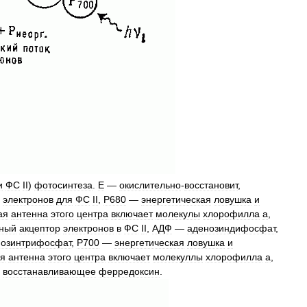
и
ФС
II
)
фотосинтеза
.
Е
—
окислительно
-
восстановит
,
электронов
для
ФС
II
,
P680
—
энергетическая
ловушка
и
ая
антенна
этого
центра
включает
молекулы
хлорофилла
а
,
ный
акцептор
электронов
в
ФС
II
,
АДФ
—
аденозиндифосфат
,
нозинтрифосфат
,
Р700
—
энергетическая
ловушка
и
я
антенна
этого
центра
включает
молекуллы
хлорофилла
а
,
,
восстанавливающее
ферредоксин
.