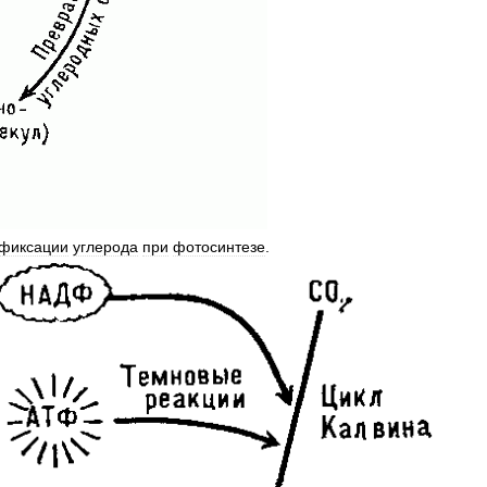
фиксации
углерода
при
фотосинтезе
.