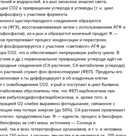
стений
и
водорослей
,
в
к
-
рых
запасена
энергия
света
,
ации
СО2
и
превращении
углерода
в
углеводы
(
т
.
н
.
цикл
одифосфату
с
участием
фермента
ченного
щестиуглеродного
соединения
образуется
к
-
та
(
ФГК
),
восстанавливаемая
затем
с
использованием
АТФ
и
зофосфатов
),
из
к
-
рых
и
образуется
конечный
продукт
Ф
.—
ов
претерпевает
процесс
конденсации
и
перестроек
,
ый
фосфорилируется
с
участием
«
светового
»
АТФ
до
ора
СО2
,
что
и
обеспечивает
непрерывную
работу
цикла
.
В
стник
и
др
.)
первоначальное
превращение
углерода
идёт
не
леродные
соединения
(
С4
-
растения
,
С4
-
метаболизм
углерода
).
их
растений
служит
фос
-
фоенолпируват
(
ФЕП
).
Продукты
его
рагиновая
к
-
ты
диффундируют
в
об
-
кладочные
клетки
я
с
освобождением
СО2
,
к
-
рый
и
поступает
в
цикл
Калвина
.
етаболизма
обусловлены
тем
,
что
ФЕП
-
карбоксилаза
при
чем
рибулозодифосфаткарбоксилаза
,
и
,
кроме
того
,
в
трацией
О2
слабее
выражено
фотодыхание
,
связанное
с
вующие
ему
потери
энергии
(
до
50
%).
С4
-
растеиия
привлекают
нтетич
.
продуктивностью
.
Ф
.—
единств
,
процесс
в
биосфере
,
биосферы
за
счёт
внеш
.
источника
—
Солнца
и
ений
,
так
и
всех
гетеротрофных
организмов
,
в
т
.
ч
.
и
человека
.
ется
150
млрд
.
т
органич
.
вещества
и
выделяется
ок
.
200
млрд
.