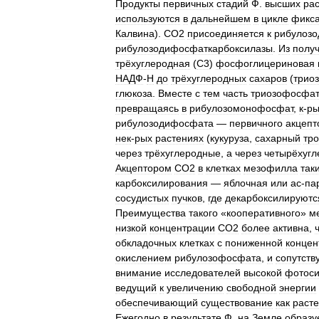
Продукты
первичных
стадий
Ф
.
высших
ра
используются
в
дальнейшем
в
цикле
фикс
Калвина
).
СО2
присоединяется
к
рибулоз
рибулозодифосфаткарбоксилазы
.
Из
полу
трёхуглеродная
(
С3
)
фосфоглицериновая
НАДФ
-
Н
до
трёхуглеродных
сахаров
(
трио
глюкоза
.
Вместе
с
тем
часть
триозофосфат
превращаясь
в
рибулозомонофосфат
,
к
-
р
рибулозодифосфата
—
первичного
акцепт
нек
-
рых
растениях
(
кукуруза
,
сахарный
тро
через
трёхуглеродные
,
а
через
четырёхуг
Акцептором
СО2
в
клетках
мезофилла
так
карбоксилирования
—
яблочная
или
ас
-
па
сосудистых
пучков
,
где
декарбоксилируютс
Преимущества
такого
«
кооперативного
»
м
низкой
концентрации
СО2
более
активна
,
обкладочных
клетках
с
пониженной
концен
окислением
рибулозофосфата
,
и
сопутст
внимание
исследователей
высокой
фотоси
ведущий
к
увеличению
свободной
энергии
обеспечивающий
существование
как
раст
Ежегодно
в
результате
Ф
.
на
Земле
образу