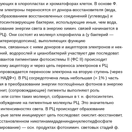
вующих
в
хлоропластах
и
хроматофорах
клеток
.
В
основе
Ф
.
ом
электроны
переносятся
от
донора
-
восстановителя
(
вода
,
образованием
восстановленных
соединений
(
углеводы
)
и
тосинтезирующие
бактерии
,
использующие
иные
,
чем
вода
,
ование
энергии
света
в
энергию
химич
.
связей
начинается
в
РЦ
).
Они
состоят
из
молекул
хлорофилла
а
(
у
бактерий
—
актериородопсина
),
выполняющих
функцию
ина
,
связанных
с
ними
доноров
и
акцепторов
электронов
и
нек
-
ений
,
водорослей
и
цианобактерий
участвуют
две
последоват
.
квантов
пигментами
фотосистемы
II
(
ФС
II
)
происходит
ному
акцептору
и
через
цепь
переноса
электронов
к
РЦ
опровождается
переносом
электрона
на
вторую
ступень
(
через
НАДФ
+).
В
РЦ
сосредоточена
лишь
небольшая
(=
1
% )
часть
ая
в
преобразовании
энергии
поглощённых
фотонов
в
энергию
нит
, (
сопровождающие
)
пигменты
выполняют
роль
в
или
сотен
таких
молекул
,
собранных
в
т
.
н
.
фотосинтетич
.
озбуждение
на
пигментные
молекулы
РЦ
.
Это
значительно
интенсивностях
света
.
В
РЦ
происходит
образование
-
рые
затем
инициируют
цепь
последоват
.
окислит
.-
восстановит
,
сстановленном
никотинамидадениндинуклеотидфосфате
ирование
) —
осн
.
продуктах
фотохимич
.
световых
стадий
ф
.