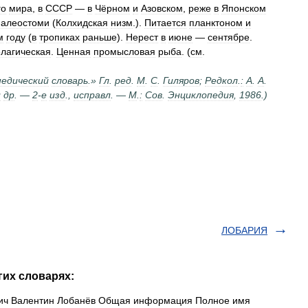
го
мира
,
в
СССР
—
в
Чёрном
и
Азовском
,
реже
в
Японском
алеостоми
(
Колхидская
низм
.).
Питается
планктоном
и
м
году
(
в
тропиках
раньше
).
Нерест
в
июне
—
сентябре
.
лагическая
.
Ценная
промысловая
рыба
. (
см
.
педический
словарь
.»
Гл
.
ред
.
М
.
С
.
Гиляров
;
Редкол
.
:
А
.
А
.
и
др
. —
2
-
е
изд
.,
исправл
. —
М
.
:
Сов
.
Энциклопедия
,
1986
.)
ЛОБАРИЯ
гих словарях:
ич Валентин Лобанёв Общая информация Полное имя