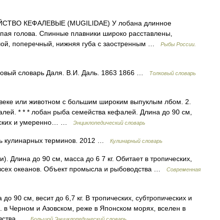
МЕЙСТВО КЕФАЛЕВЫЕ (MUGILIDAE) У лобана длинное
упая голова. Спинные плавники широко расставлены,
ьшой, поперечный, нижняя губа с заостренным …
Рыбы России.
ковый словарь Даля. В.И. Даль. 1863 1866 …
Толковый словарь
ловеке или животном с большим широким выпуклым лбом. 2.
ей. * * * лобан рыба семейства кефалей. Длина до 90 см,
ических и умеренно… …
Энциклопедический словарь
ь кулинарных терминов. 2012 …
Кулинарный словарь
 Длина до 90 см, масса до 6 7 кг. Обитает в тропических,
 всех океанов. Объект промысла и рыбоводства …
Современная
о 90 см, весит до 6,7 кг. В тропических, субтропических и
ч. в Черном и Азовском, реже в Японском морях, вселен в
ловства …
Большой Энциклопедический словарь