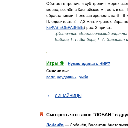
Обитает
в
тропич
.
и
суб
-
тропич
.
морях
все
морях
,
вселён
в
Каспийское
м
.,
есть
в
оз
.
П
обрастаниями
.
Половая
зрелость
на
6
—
8
-
Плодовитость
2
—
7
,
2
млн
.
икринок
.
Икра
пе
КЕФАЛЕОБРАЗНЫЕ
)
рис
.
2
при
ст
..
.
(
Источник:
«
Биологический
энцикло
Бабаев
,
Г
.
Г
.
Винберг
,
Г
.
А
.
Заварзин
.
Игры ⚽
Нужно сделать НИР?
Синонимы
:
волк
,
неудачник
,
рыба
ЛИШАЙНИЦЫ
Смотреть что такое "ЛОБАН" в дру
Лобанёв
— Лобанёв, Валентин Анатольев