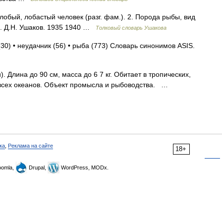
обый, лобастый человек (разг. фам.). 2. Порода рыбы, вид
а. Д.Н. Ушаков. 1935 1940 …
Толковый словарь Ушакова
(30) • неудачник (56) • рыба (773) Словарь синонимов ASIS.
Длина до 90 см, масса до 6 7 кг. Обитает в тропических,
 всех океанов. Объект промысла и рыбоводства. …
ка
,
Реклама на сайте
18+
omla,
Drupal,
WordPress, MODx.