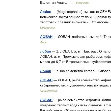
Валентин Анатол …
Википедия
Лобан
— (Mugil cephalus) см. также СЕ
невысокое закругленное тело и широкая т
хвостовой плавник вильчатый. Рот небол
Справочник
ЛОБАН
— ЛОБАН, лобастый, см. лоб. Тол
Даля
лобан
— 1. ЛОБАН, а; м. Нар. разг. О че
ЛОБАН, а; м. Промысловая рыба сем. кефал
масса до 6,7 кг. В тропических, субтроп
Лобан
— рыба семейства кефали. Словар
ЛОБАН
— ЛОБАН, рыба (семейство кефали).
субтропических и умеренно теплых водах
энциклопедия
ЛОБАН
— рыба семейства кефалей. Длина д
умеренно теплых водах всех океанов, в т. 
Каспийское м. Объект промысла и рыбо