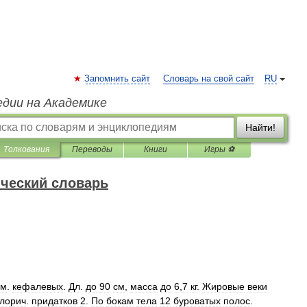
Запомнить сайт
Словарь на свой сайт
RU
едии на Академике
Найти!
Толкования
Переводы
Книги
Игры ⚽
ческий словарь
ем
.
кефалевых
.
Дл
.
до
90
см
,
масса
до
6
,
7
кг
.
Жировые
веки
лорич
.
придатков
2
.
По
бокам
тела
12
буроватых
полос
.