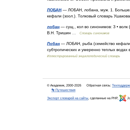
ЛОБАН
— ЛОБАН, лобана, муж. 1. Большел
кефали (зоол.). Толковый словарь Ушаков
лобан
— сущ., кол во синонимов: 3 • волк 
В.Н. Тришин …
Словарь синонимов
Лобан
— ЛОБАН, рыба (семейство кефали). 
субтропических и умеренно теплых водах
Иллюстрированный энциклопедический словарь
© Академик, 2000-2026
Обратная связь:
Техподдерж
👣 Путешествия
Экспорт словарей на сайты
, сделанные на PHP,
Jo