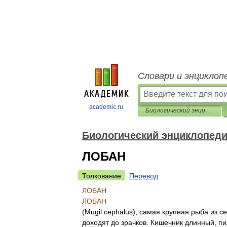
Словари и энциклоп
academic.ru
Биологический энциклопедический словарь
Биологический энциклопеди
ЛОБАН
Толкование
Перевод
ЛОБАН
ЛОБАН
(
Mugil
cephalus
),
самая
крупная
рыба
из
с
доходят
до
зрачков
.
Кишечник
длинный
,
пи