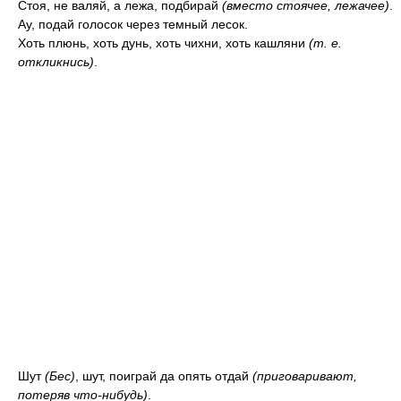
Стоя, не валяй, а лежа, подбирай
(вместо стоячее, лежачее)
.
Ау, подай голосок через темный лесок.
Хоть плюнь, хоть дунь, хоть чихни, хоть кашляни
(т. е.
откликнись)
.
Шут
(Бес)
, шут, поиграй да опять отдай
(приговаривают,
потеряв что-нибудь)
.