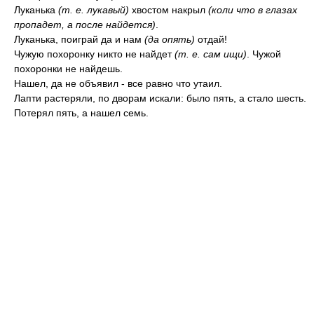
Луканька
(т. е. лукавый)
хвостом накрыл
(коли что в глазах
пропадет, а после найдется)
.
Луканька, поиграй да и нам
(да опять)
отдай!
Чужую похоронку никто не найдет
(т. е. сам ищи)
. Чужой
похоронки не найдешь.
Нашел, да не объявил - все равно что утаил.
Лапти растеряли, по дворам искали: было пять, а стало шесть.
Потерял пять, а нашел семь.