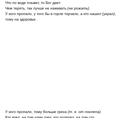
Что по воде плывет, то Бог дает.
Чем терять, так лучше не наживать
(не рожать)
.
У кого пропало, у того бы в горле торчало; а кто нашел
(украл)
,
тому на здоровье.
У кого пропало, тому больше греха
(т. е. от поклепа)
.
Кто взял, на том один грех; кто потерял, на том сто.