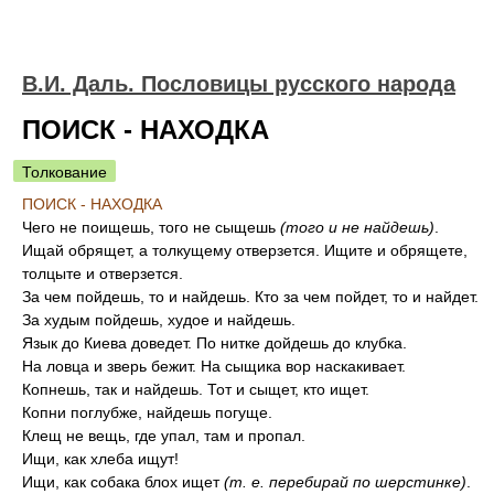
В.И. Даль. Пословицы русского народа
ПОИСК - НАХОДКА
Толкование
ПОИСК - НАХОДКА
Чего не поищешь, того не сыщешь
(того и не найдешь)
.
Ищай обрящет, а толкущему отверзется. Ищите и обрящете,
толцыте и отверзется.
За чем пойдешь, то и найдешь. Кто за чем пойдет, то и найдет.
За худым пойдешь, худое и найдешь.
Язык до Киева доведет. По нитке дойдешь до клубка.
На ловца и зверь бежит. На сыщика вор наскакивает.
Копнешь, так и найдешь. Тот и сыщет, кто ищет.
Копни поглубже, найдешь погуще.
Клещ не вещь, где упал, там и пропал.
Ищи, как хлеба ищут!
Ищи, как собака блох ищет
(т. е. перебирай по шерстинке)
.