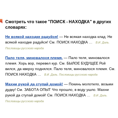
Смотреть что такое "ПОИСК - НАХОДКА" в других
словарях:
Не всякой находке радуйся!
— Не всякая находка клад. Не
всякой находке радуйся! См. ПОИСК НАХОДКА …
В.И. Даль.
Пословицы русского народа
Пало теля, миновалося племя.
— Пало теля, миновалося
племя. Хорь вор, перевел кур. См. БЫЛОЕ БУДУЩЕЕ Рой
вился, да кверху поднялся. Пало теля, миновалося племя. См.
ПОИСК НАХОДКА …
В.И. Даль. Пословицы русского народа
Махни рукой да ступай домой!
— Покинь молотило, возьми
дудку! См. ЗАБОТА ОПЫТ Что прошло, в воду ушло. Махни
рукой да ступай домой! См. ПОИСК НАХОДКА …
В.И. Даль.
Пословицы русского народа