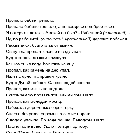
Пропало бабье трепало.
Пропало бабино трепало, а не воскресло доброе весло.
Я потерял платок. - А какой он был? - Рябенький
(синенький)
. -
Ну, по рябенькой
(синенькой, красненькой)
дорожке побежал.
Рассыпался, будто клад от аминя.
Сгинул да пропал, словно в воду упал.
Будто корова языком слизнула.
Как камень в воду. Как ключ ко дну.
Пропал, как камень на дно упал.
Ищи на орле, на правом крыле.
Будто Дунай побрал. Словно водой снесло.
Пропал, как мышь на подтопе.
Сквозь землю провалился. Как мылом взяло.
Пропал, как молодой месяц.
Побежала дороженька через горку.
Снесло боярские хоромы по самые пороги.
С водою уплыло. По воде пошло. Паводком взяло.
Пошло поле в лес. Ушло польце под гору.
След
(Помин)
простыл. Был таков.