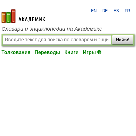
EN
DE
ES
FR
academic.ru
Словари и энциклопедии на Академике
Найти!
Толкования
Переводы
Книги
Игры ⚽