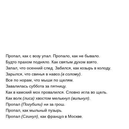
Пропал, как с возу упал. Пропало, как не бывало.
Будто прахом подняло. Как святым духом взято.
Запал, что осенний след. Забился, как козырь в колоду.
Зарылся, что свинья в навоз
(в солому)
.
Все по норам, что мыши по щелям.
Завалилась суббота за пятницу.
Как в камский мох провалился. Словно игла во щель.
Как волк
(лиса)
хвостом мелькнул
(вильнул)
.
Пропал
(Погубили)
ни за грош.
Пропал, как мыльный пузырь.
Пропал
(Сгинул)
, как француз в Москве.