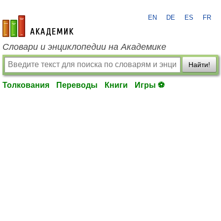
EN
DE
ES
FR
academic.ru
Словари и энциклопедии на Академике
Найти!
Толкования
Переводы
Книги
Игры ⚽