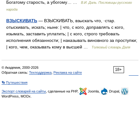
Богатому старость, а убогому… …
В.И. Даль. Пословицы русского
народа
ВЗЫСКИВАТЬ
— ВЗЫСКИВАТЬ, взыскать что, ·стар.
отыскивать, искать; ныне: | что, с кого, доправлять с кого,
изымать, заставить уплатить; | с кого, строго требовать
исполнения обязанности; | наказывать виновного за проступки;
| кого, чем, оказывать кому в высшей …
Толковый словарь Даля
© Академик, 2000-2026
18+
Обратная связь:
Техподдержка
,
Реклама на сайте
👣 Путешествия
Экспорт словарей на сайты
, сделанные на PHP,
Joomla,
Drupal,
WordPress, MODx.