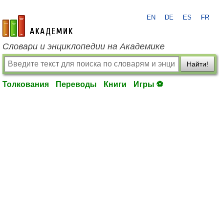
EN
DE
ES
FR
academic.ru
Словари и энциклопедии на Академике
Найти!
Толкования
Переводы
Книги
Игры ⚽