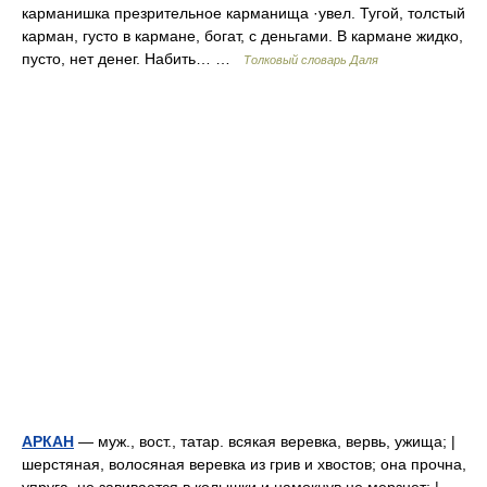
карманишка презрительное карманища ·увел. Тугой, толстый
карман, густо в кармане, богат, с деньгами. В кармане жидко,
пусто, нет денег. Набить… …
Толковый словарь Даля
АРКАН
— муж., вост., татар. всякая веревка, вервь, ужища; |
шерстяная, волосяная веревка из грив и хвостов; она прочна,