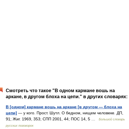
Смотреть что такое "В одном кармане вошь на
аркане, в другом блоха на цепи." в других словарях:
В [одном] кармане вошь на аркане [в другом — блоха на
цепи]
— у кого. Прост. Шутл. О бедном, нищем человеке. ДП,
91; Жиг. 1969, 353; СПП 2001, 44; ПОС 14, 5 …
Большой словарь
русских поговорок