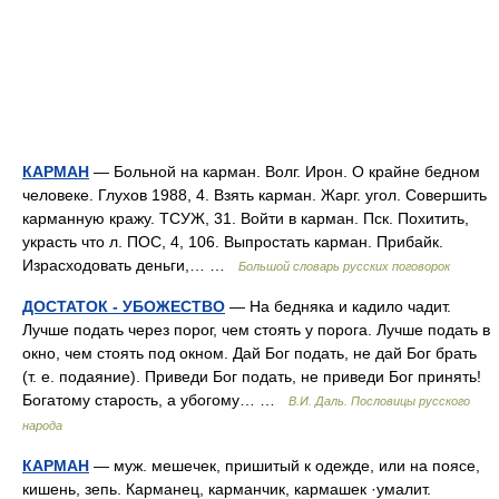
КАРМАН
— Больной на карман. Волг. Ирон. О крайне бедном
человеке. Глухов 1988, 4. Взять карман. Жарг. угол. Совершить
карманную кражу. ТСУЖ, 31. Войти в карман. Пск. Похитить,
украсть что л. ПОС, 4, 106. Выпростать карман. Прибайк.
Израсходовать деньги,… …
Большой словарь русских поговорок
ДОСТАТОК - УБОЖЕСТВО
— На бедняка и кадило чадит.
Лучше подать через порог, чем стоять у порога. Лучше подать в
окно, чем стоять под окном. Дай Бог подать, не дай Бог брать
(т. е. подаяние). Приведи Бог подать, не приведи Бог принять!
Богатому старость, а убогому… …
В.И. Даль. Пословицы русского
народа
КАРМАН
— муж. мешечек, пришитый к одежде, или на поясе,
кишень, зепь. Карманец, карманчик, кармашек ·умалит.