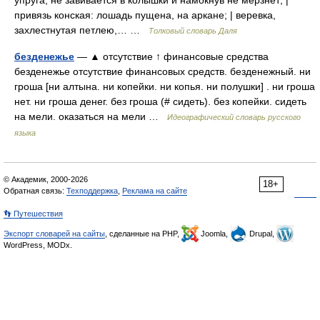
упруга, не завивается в колышки и намокнув не мерзнет; |
привязь конская: лошадь пущена, на аркане; | веревка,
захлестнутая петлею,… …
Толковый словарь Даля
безденежье
— ▲ отсутствие ↑ финансовые средства
безденежье отсутствие финансовых средств. безденежный. ни
гроша [ни алтына. ни копейки. ни копья. ни полушки] . ни гроша
нет. ни гроша денег. без гроша (# сидеть). без копейки. сидеть
на мели. оказаться на мели …
Идеографический словарь русского
языка
© Академик, 2000-2026
18+
Обратная связь:
Техподдержка
,
Реклама на сайте
👣 Путешествия
Экспорт словарей на сайты
, сделанные на PHP,
Joomla,
Drupal,
WordPress, MODx.