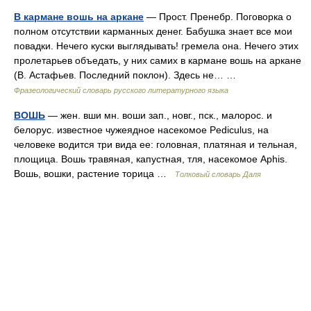
В кармане вошь на аркане
— Прост. Пренебр. Поговорка о
полном отсутствии карманных денег. Бабушка знает все мои
повадки. Нечего куски выглядывать! гремела она. Нечего этих
пролетарьев объедать, у них самих в кармане вошь на аркане
(В. Астафьев. Последний поклон). Здесь не… …
Фразеологический словарь русского литературного языка
ВОШЬ
— жен. вши мн. воши зап., новг., пск., малорос. и
белорус. известное чужеядное насекомое Pediculus, на
человеке водится три вида ее: головная, платяная и тельная,
площица. Вошь травяная, капустная, тля, насекомое Aphis.
Вошь, вошки, растение торица …
Толковый словарь Даля