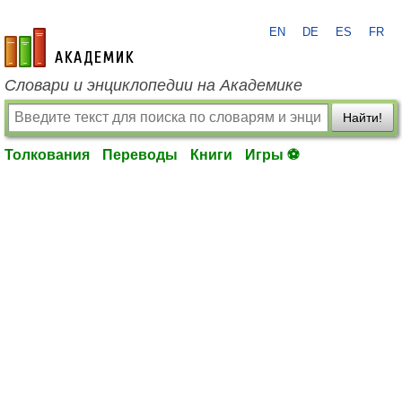
EN
DE
ES
FR
academic.ru
Словари и энциклопедии на Академике
Найти!
Толкования
Переводы
Книги
Игры ⚽