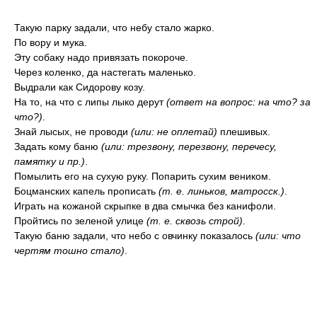
Такую парку задали, что небу стало жарко.
По вору и мука.
Эту собаку надо привязать покороче.
Через коленко, да настегать маленько.
Выдрали как Сидорову козу.
На то, на что с липы лыко дерут
(ответ на вопрос: на что? за
что?)
.
Знай лысых, не проводи
(или: не оплетай)
плешивых.
Задать кому баню
(или: трезвону, перезвону, перечесу,
памятку и пр.)
.
Помылить его на сухую руку. Попарить сухим веником.
Боцманских капель прописать
(т. е. линьков, матросск.)
.
Играть на кожаной скрыпке в два смычка без канифоли.
Пройтись по зеленой улице
(т. е. сквозь строй)
.
Такую баню задали, что небо с овчинку показалось
(или: что
чертям тошно стало)
.