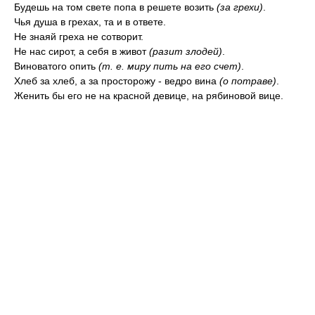
Будешь на том свете попа в решете возить
(за грехи)
.
Чья душа в грехах, та и в ответе.
Не знаяй греха не сотворит.
Не нас сирот, а себя в живот
(разит злодей)
.
Виноватого опить
(т. е. миру пить на его счет)
.
Хлеб за хлеб, а за просторожу - ведро вина
(о потраве)
.
Женить бы его не на красной девице, на рябиновой вице.