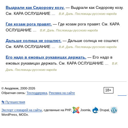
Выдрали как Сидорову козу.
— Выдрали как Сидорову козу.
См. КАРА ОСЛУШАНИЕ …
В.И. Даль. Пословицы русского народа
Где козам рога правят.
— Где козам рога правят. См. КАРА
ОСЛУШАНИЕ …
В.И. Даль. Пословицы русского народа
Дальше солнца не сошлют.
— Дальше солнца не сошлют.
См. КАРА ОСЛУШАНИЕ …
В.И. Даль. Пословицы русского народа
Его надо в ежовых рукавицах держать.
— Его надо в
ежовых рукавицах держать. См. КАРА ОСЛУШАНИЕ …
В.И.
Даль. Пословицы русского народа
© Академик, 2000-2026
18+
Обратная связь:
Техподдержка
,
Реклама на сайте
👣 Путешествия
Экспорт словарей на сайты
, сделанные на PHP,
Joomla,
Drupal,
WordPress, MODx.