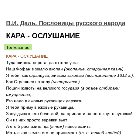
В.И. Даль. Пословицы русского народа
КАРА - ОСЛУШАНИЕ
Толкование
КАРА - ОСЛУШАНИЕ
Туда широка дорога, да оттоле узка.
Наш Фофан в землю вкопан
(окопание, старинная казнь)
.
Я тебя, как француза, живьем закопаю
(воспоминание 1812 г.)
.
Как Стрешнев на колу
(историческ.)
.
Пошли животы на великого государя
(в опале отбирали
имущество)
.
Его надо в ежовых рукавицах держать.
Я тебя приму в ежовые рукавицы.
Зануздывать его бечевкой, да припасти на него кнут с пуговкой.
Он из них просто веревки вьет.
А его б распазить, да
(в нем)
навоз возить.
Мать сыра земля его не принимает
(т. е. такой злодей)
.