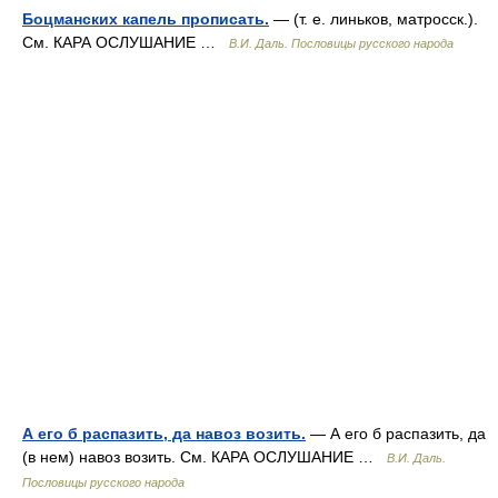
Боцманских капель прописать.
— (т. е. линьков, матросск.).
См. КАРА ОСЛУШАНИЕ …
В.И. Даль. Пословицы русского народа
А его б распазить, да навоз возить.
— А его б распазить, да
(в нем) навоз возить. См. КАРА ОСЛУШАНИЕ …
В.И. Даль.
Пословицы русского народа