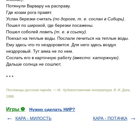
Потянули Варвару на расправу.
Где козам рога правят.
Услан березки считать
(по дороге, т. е. сослан в Сибирь)
.
Пошел по широкой, где березки посажены.
Пошел соболей ловить
(т. е. в ссылку)
.
Поехал на теплые воды. Послали лечиться на теплые воды.
Ему здесь что-то нездоровится. Для него здесь воздух
нездоровый. Тут зима не по нем.
Сослать его в карточную работу
(вместо: каторжную)
.
Дальше солнца не сошлют.
* * *
Пословицы русского народа. — М.: Художественная литература
.
В. И. Даль
.
1989
.
Игры ⚽
Нужно сделать НИР?
КАРА - МИЛОСТЬ
КАРА - ПОТАЧКА