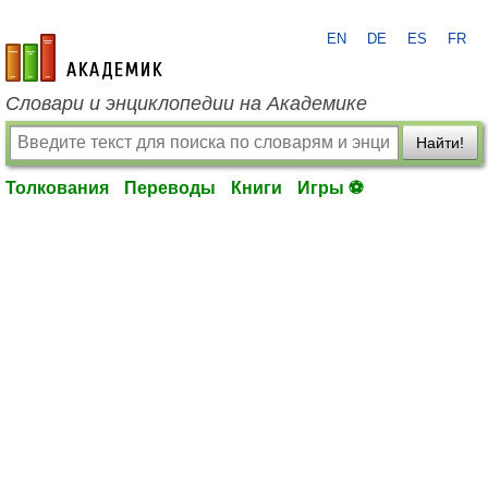
EN
DE
ES
FR
academic.ru
Словари и энциклопедии на Академике
Найти!
Толкования
Переводы
Книги
Игры ⚽