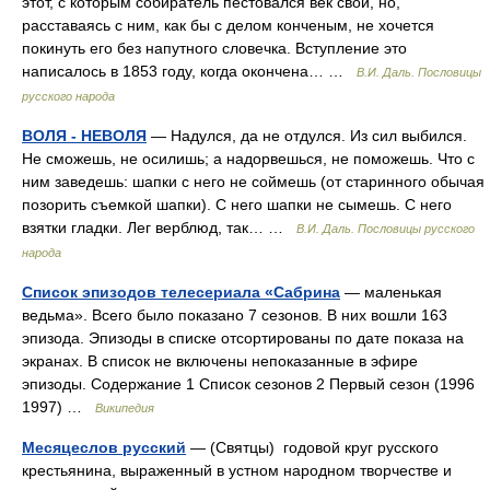
этот, с которым собиратель пестовался век свой, но,
расставаясь с ним, как бы с делом конченым, не хочется
покинуть его без напутного словечка. Вступление это
написалось в 1853 году, когда окончена… …
В.И. Даль. Пословицы
русского народа
ВОЛЯ - НЕВОЛЯ
— Надулся, да не отдулся. Из сил выбился.
Не сможешь, не осилишь; а надорвешься, не поможешь. Что с
ним заведешь: шапки с него не соймешь (от старинного обычая
позорить съемкой шапки). С него шапки не сымешь. С него
взятки гладки. Лег верблюд, так… …
В.И. Даль. Пословицы русского
народа
Список эпизодов телесериала «Сабрина
— маленькая
ведьма». Всего было показано 7 сезонов. В них вошли 163
эпизода. Эпизоды в списке отсортированы по дате показа на
экранах. В список не включены непоказанные в эфире
эпизоды. Содержание 1 Список сезонов 2 Первый сезон (1996
1997) …
Википедия
Месяцеслов русский
— (Святцы) годовой круг русского
крестьянина, выраженный в устном народном творчестве и