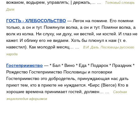
вожаком, водырем, управлять; | держать,… …
Толковый словарь
Даля
ГОСТЬ - ХЛЕБОСОЛЬСТВО
— Легок на помине. Его помяни
только, а он и тут. Помянули волка, а он и тут. Помяни волка, а
волк из колка. Ни слуху, ни духу, ни вестей, ни костей. И глаз не
кажет. И облику его не видаем. Хоть бы плюнул к нам (т. е.
навестил). Как молодой месяц… …
В.И. Даль. Пословицы русского
народа
Гостеприимство
— * Бал * Вино * Еда * Подарок * Праздник *
Рождество Гостеприимство Пословицы и поговорки
Гостеприимство это добродетель, принуждающая нас дать
приют тем, кто в приюте не нуждается. •Бирс (Bierce) Кто в
хорошие времена принимает гостей, должен… …
Сводная
энциклопедия афоризмов