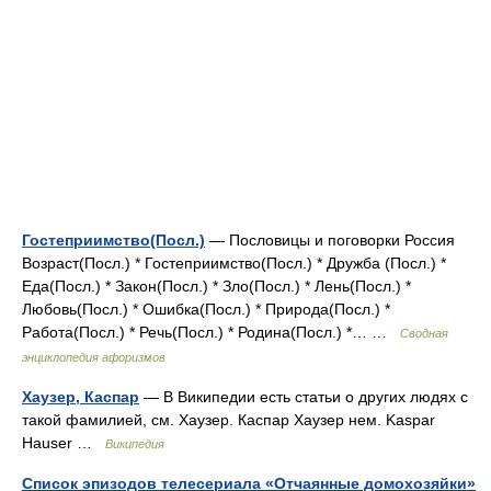
Гостеприимство(Посл.)
— Пословицы и поговорки Россия
Возраст(Посл.) * Гостеприимство(Посл.) * Дружба (Посл.) *
Еда(Посл.) * Закон(Посл.) * Зло(Посл.) * Лень(Посл.) *
Любовь(Посл.) * Ошибка(Посл.) * Природа(Посл.) *
Работа(Посл.) * Речь(Посл.) * Родина(Посл.) *… …
Сводная
энциклопедия афоризмов
Хаузер, Каспар
— В Википедии есть статьи о других людях с
такой фамилией, см. Хаузер. Каспар Хаузер нем. Kaspar
Hauser …
Википедия
Список эпизодов телесериала «Отчаянные домохозяйки»