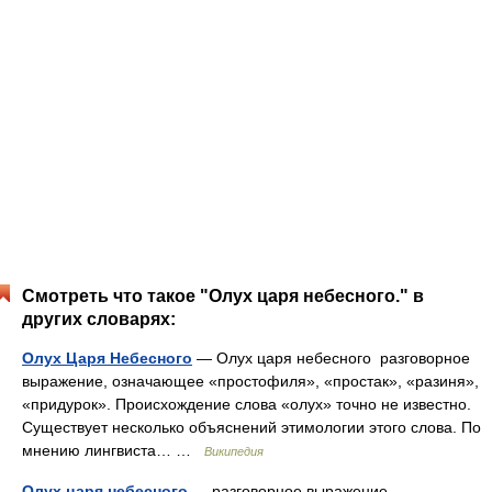
Смотреть что такое "Олух царя небесного." в
других словарях:
Олух Царя Небесного
— Олух царя небесного разговорное
выражение, означающее «простофиля», «простак», «разиня»,
«придурок». Происхождение слова «олух» точно не известно.
Существует несколько объяснений этимологии этого слова. По
мнению лингвиста… …
Википедия
Олух царя небесного
— разговорное выражение,