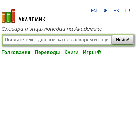
EN
DE
ES
FR
academic.ru
Словари и энциклопедии на Академике
Найти!
Толкования
Переводы
Книги
Игры ⚽