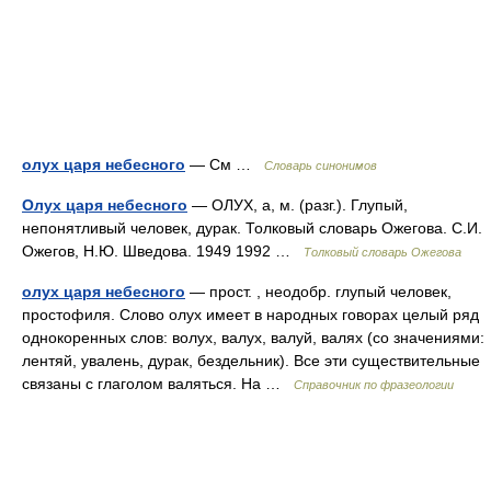
олух царя небесного
— См …
Словарь синонимов
Олух царя небесного
— ОЛУХ, а, м. (разг.). Глупый,
непонятливый человек, дурак. Толковый словарь Ожегова. С.И.
Ожегов, Н.Ю. Шведова. 1949 1992 …
Толковый словарь Ожегова
олух царя небесного
— прост. , неодобр. глупый человек,
простофиля. Слово олух имеет в народных говорах целый ряд
однокоренных слов: волух, валух, валуй, валях (со значениями:
лентяй, увалень, дурак, бездельник). Все эти существительные
связаны с глаголом валяться. На …
Справочник по фразеологии