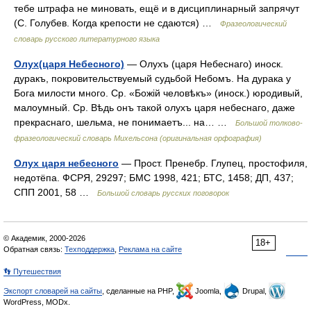
тебе штрафа не миновать, ещё и в дисциплинарный запрячут
(С. Голубев. Когда крепости не сдаются) …
Фразеологический
словарь русского литературного языка
Олух(царя Небесного)
— Олухъ (царя Небеснаго) иноск.
дуракъ, покровительствуемый судьбой Небомъ. На дурака у
Бога милости много. Ср. «Божій человѣкъ» (иноск.) юродивый,
малоумный. Ср. Вѣдь онъ такой олухъ царя небеснаго, даже
прекраснаго, шельма, не понимаетъ... на… …
Большой толково-
фразеологический словарь Михельсона (оригинальная орфография)
Олух царя небесного
— Прост. Пренебр. Глупец, простофиля,
недотёпа. ФСРЯ, 29297; БМС 1998, 421; БТС, 1458; ДП, 437;
СПП 2001, 58 …
Большой словарь русских поговорок
© Академик, 2000-2026
18+
Обратная связь:
Техподдержка
,
Реклама на сайте
👣 Путешествия
Экспорт словарей на сайты
, сделанные на PHP,
Joomla,
Drupal,
WordPress, MODx.