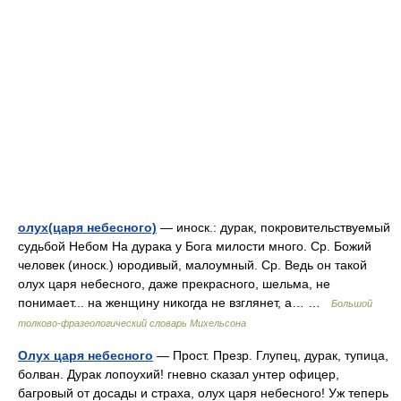
олух(царя небесного)
— иноск.: дурак, покровительствуемый
судьбой Небом На дурака у Бога милости много. Ср. Божий
человек (иноск.) юродивый, малоумный. Ср. Ведь он такой
олух царя небесного, даже прекрасного, шельма, не
понимает... на женщину никогда не взглянет, а… …
Большой
толково-фразеологический словарь Михельсона
Олух царя небесного
— Прост. Презр. Глупец, дурак, тупица,
болван. Дурак лопоухий! гневно сказал унтер офицер,
багровый от досады и страха, олух царя небесного! Уж теперь