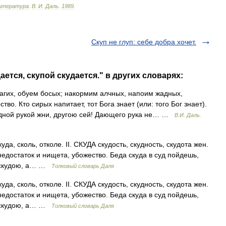
итература
.
В
.
И
.
Даль
.
1989
.
Скуп не глуп: себе добра хочет.
ется, скупой скудается." в других словарях:
гих, обуем босых; накормим алчных, напоим жадных,
о. Кто сирых напитает, тот Бога знает (или: того Бог знает).
Одной рукой жни, другою сей! Дающего рука не… …
В.И. Даль.
да, сколь, отколе. II. СКУДА скудость, скудность, скудота жен.
 недостаток и нищета, убожество. Беда скуда в суд пойдешь,
а скудою, а… …
Толковый словарь Даля
да, сколь, отколе. II. СКУДА скудость, скудность, скудота жен.
 недостаток и нищета, убожество. Беда скуда в суд пойдешь,
а скудою, а… …
Толковый словарь Даля