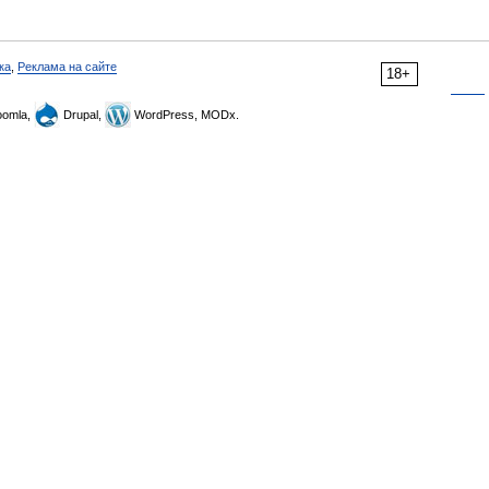
ка
,
Реклама на сайте
18+
omla,
Drupal,
WordPress, MODx.