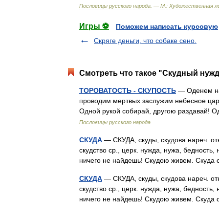
Пословицы
русского
народа
. —
М
.
:
Художественная
л
Игры ⚽
Поможем написать курсовую
Скряге деньги, что собаке сено.
Смотреть что такое "Скудный нужда
ТОРОВАТОСТЬ - СКУПОСТЬ
— Оденем на
проводим мертвых заслужим небесное царств
Одной рукой собирай, другою раздавай! 
Пословицы русского народа
СКУДА
— СКУДА, скуды, скудова нареч. отку
скудство ср., церк. нужда, нужа, бедность,
ничего не найдешь! Скудою живем. Скуд
СКУДА
— СКУДА, скуды, скудова нареч. отку
скудство ср., церк. нужда, нужа, бедность,
ничего не найдешь! Скудою живем. Скуд