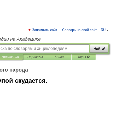
Запомнить сайт
Словарь на свой сайт
RU
едии на Академике
Найти!
Толкования
Переводы
Книги
Игры ⚽
ого народа
пой скудается.