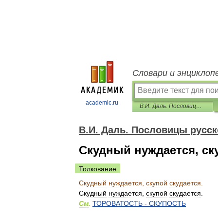
Словари и энциклоп
academic.ru
В.И. Даль. Пословицы русского народа
В.И. Даль. Пословицы русск
Скудный нуждается, ску
Толкование
Скудный
нуждается
,
скупой
скудается
.
Скудный
нуждается
,
скупой
скудается
.
См
.
ТОРОВАТОСТЬ
-
СКУПОСТЬ