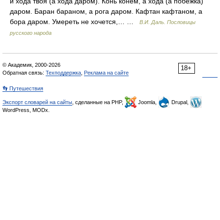
и хода твоя (а хода даром). Конь конем, а хода (а побежка)
даром. Баран бараном, а рога даром. Кафтан кафтаном, а
бора даром. Умереть не хочется,… …
В.И. Даль. Пословицы
русского народа
© Академик, 2000-2026
18+
Обратная связь:
Техподдержка
,
Реклама на сайте
👣 Путешествия
Экспорт словарей на сайты
, сделанные на PHP,
Joomla,
Drupal,
WordPress, MODx.