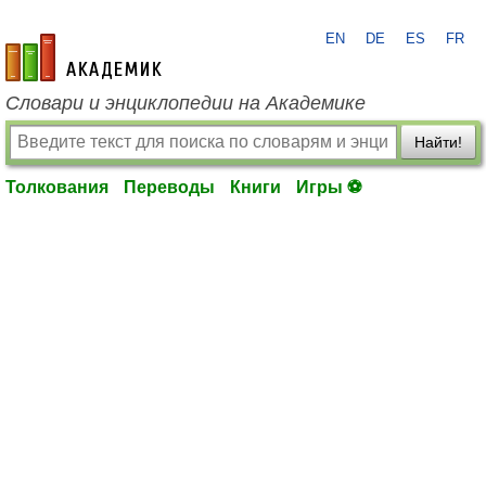
EN
DE
ES
FR
academic.ru
Словари и энциклопедии на Академике
Найти!
Толкования
Переводы
Книги
Игры ⚽