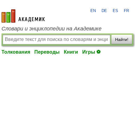
EN
DE
ES
FR
academic.ru
Словари и энциклопедии на Академике
Найти!
Толкования
Переводы
Книги
Игры ⚽