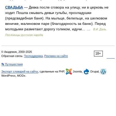
СВАДЬБА
— Девка после сговора на улицу, ни в церковь не
ходит. Пошла смывать девьи гульбы, прохладушки
(предсвадебная баня). На мыльце, белильце, на шелковом
веничке, малиновом паре (благодарность за баню). Перед
молодыми разметают дорогу голиком, идучи… …
В.И. Даль.
Пословицы русского народа
© Академик, 2000-2026
18+
Обратная связь:
Техподдержка
,
Реклама на сайте
👣 Путешествия
Экспорт словарей на сайты
, сделанные на PHP,
Joomla,
Drupal,
WordPress, MODx.