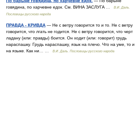
По барыне говядина, по харчевне едок.
— По барыне
говядина, по харчевне едок. См. ВИНА ЗАСЛУГА …
В.И. Даль.
Пословицы русского народа
ПРАВДА - КРИВДА
— Не с ветру говорится то и то. Не с ветру
говорится, что лгать не годится. Не с ветру говорится, что черт
ладану (или: правды) боится. Он ходит (или: говорит) грудь
нараспашку. Грудь нараспашку, язык на плечо. Что на уме, то и
на языке. Как ни… …
В.И. Даль. Пословицы русского народа