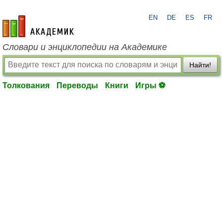
EN
DE
ES
FR
academic.ru
Словари и энциклопедии на Академике
Найти!
Толкования
Переводы
Книги
Игры ⚽