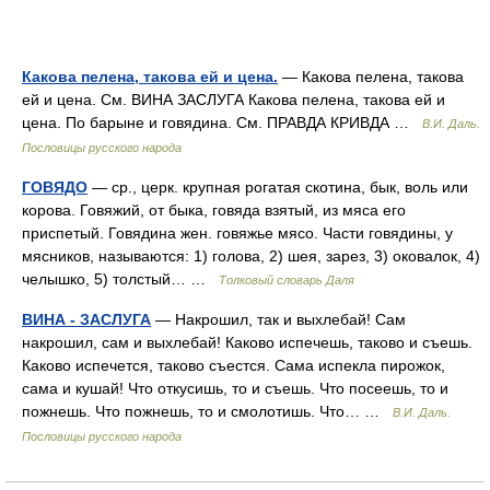
Какова пелена, такова ей и цена.
— Какова пелена, такова
ей и цена. См. ВИНА ЗАСЛУГА Какова пелена, такова ей и
цена. По барыне и говядина. См. ПРАВДА КРИВДА …
В.И. Даль.
Пословицы русского народа
ГОВЯДО
— ср., церк. крупная рогатая скотина, бык, воль или
корова. Говяжий, от быка, говяда взятый, из мяса его
приспетый. Говядина жен. говяжье мясо. Части говядины, у
мясников, называются: 1) голова, 2) шея, зарез, 3) оковалок, 4)
челышко, 5) толстый… …
Толковый словарь Даля
ВИНА - ЗАСЛУГА
— Накрошил, так и выхлебай! Сам
накрошил, сам и выхлебай! Каково испечешь, таково и съешь.
Каково испечется, таково съестся. Сама испекла пирожок,
сама и кушай! Что откусишь, то и съешь. Что посеешь, то и
пожнешь. Что пожнешь, то и смолотишь. Что… …
В.И. Даль.
Пословицы русского народа