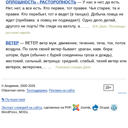
ОПЛОШНОСТЬ - РАСТОРОПНОСТЬ
— У нас и нет, да есть.
Нет, нет, а все есть. Кто первее, тот правее. Чья старее, та и
правее. Кто перебьет, тот и ведет (в танцах). Добыча ловца не
ждет (прибавка: а ловец ее поджидает). Одно дело делай,
другого не порть! Не гляди на ватолу, а… …
В.И. Даль. Пословицы
русского народа
ВЕТЕР
— ВЕТЕР, ветр муж. движение, течение, теча, ток, поток
воздуха. По силе своей ветер бывает: ураган, кавк. бора:
шторм, буря (обычно с бурей соединены гроза и дождь),
жестокий, сильный, ветрища: средний, слабый, тихий ветер или
ветерок, ветерочек,… …
Толковый словарь Даля
© Академик, 2000-2026
18+
Обратная связь:
Техподдержка
,
Реклама на сайте
👣 Путешествия
Экспорт словарей на сайты
, сделанные на PHP,
Joomla,
Drupal,
WordPress, MODx.