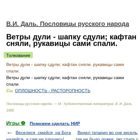
В.И. Даль. Пословицы русского народа
Ветры дули - шапку сдули; кафтан
сняли, рукавицы сами спали.
Толкование
Ветры дули - шапку сдули; кафтан сняли, рукавицы сами
спали.
Ветры дули - шапку сдули; кафтан сняли, рукавицы сами
спали.
См.
ОПЛОШНОСТЬ - РАСТОРОПНОСТЬ
Пословицы русского народа. — М.: Художественная литература
.
В. И. Даль
.
1989
.
Игры ⚽
Поможем сделать НИР
Веселися, смейся, на Бога
Видел татарин во сне кисель,
надейся, а сам не плошись!
так не было ложки; лег спать с