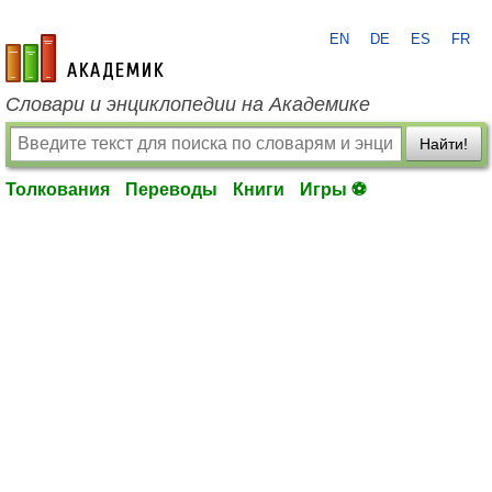
EN
DE
ES
FR
academic.ru
Словари и энциклопедии на Академике
Найти!
Толкования
Переводы
Книги
Игры ⚽